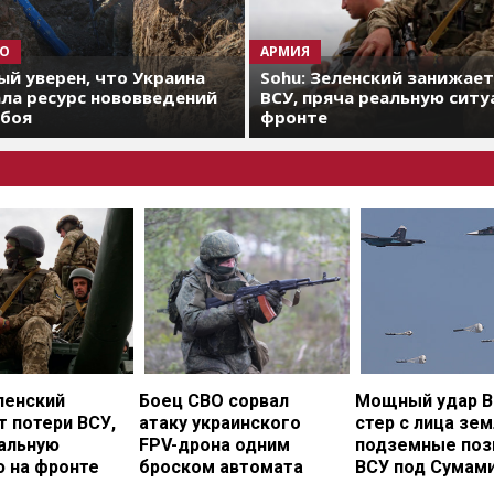
О
АРМИЯ
й уверен, что Украина
Sohu: Зеленский занижае
ла ресурс нововведений
ВСУ, пряча реальную ситу
 боя
фронте
ленский
Боец СВО сорвал
Мощный удар В
 потери ВСУ,
атаку украинского
стер с лица зе
еальную
FPV-дрона одним
подземные поз
ю на фронте
броском автомата
ВСУ под Сумам