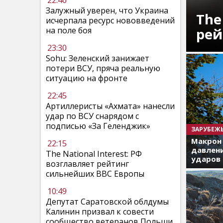
22:46
Залужный уверен, что Украина
The
исчерпала ресурс нововведений
рей
на поле боя
23:30
Sohu: Зеленский занижает
потери ВСУ, пряча реальную
ситуацию на фронте
22:45
Артиллеристы «Ахмата» нанесли
удар по ВСУ снарядом с
подписью «За Геленджик»
ЗАРУБЕЖ
Макрон
22:15
давлени
The National Interest: РФ
ударов 
возглавляет рейтинг
сильнейших ВВС Европы
10:49
Депутат Саратовской облдумы
Калинин призвал к совести
сообщество ветеранов Польши