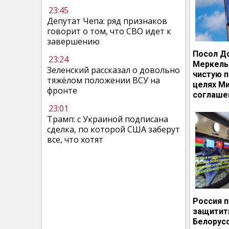
23:45
Депутат Чепа: ряд признаков
говорит о том, что СВО идет к
завершению
Посол Д
23:24
Меркель
Зеленский рассказал о довольно
чистую п
тяжёлом положении ВСУ на
целях М
фронте
соглаше
23:01
Трамп: с Украиной подписана
сделка, по которой США заберут
все, что хотят
Россия 
защитит
Белорусс