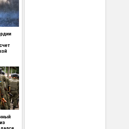
ардии
счет
кой
енный
из
сдался