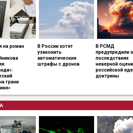
я на роман
В России хотят
В РСМД
узаконить
предупредили 
йникова
автоматические
последствиях
ия
штрафы с дронов
неверной оцен
нда»:
российской яд
еский
доктрины
на грани
ики»
А