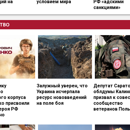
ий на
условием мира
РФ «адскими
санкциями»
ТВО
ику
Залужный уверен, что
Депутат Сарат
го
Украина исчерпала
облдумы Калин
ого корпуса
ресурс нововведений
призвал к сове
ко присвоили
на поле боя
сообщество
ероя РФ
ветеранов Пол
но