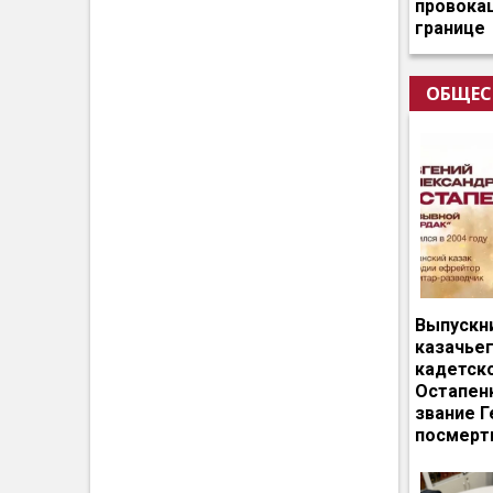
провокац
границе
ОБЩЕС
Выпускн
казачье
кадетск
Остапен
звание Г
посмерт