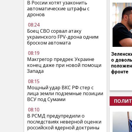
В России хотят узаконить
автоматические штрафы с
дронов
08:24
Боец СВО сорвал атаку
украинского FPV-дрона одним
броском автомата
08:19
Зеленск
Макгрегор предрек Украине
о довол
конец даже при новой помощи
положен
Запада
фронте
08:15
Мощный удар ВКС РФ стер с
лица земли подземные позиции
ВСУ под Сумами
ПОЛИТ
08:10
В РСМД предупредили о
последствиях неверной оценки
российской ядерной доктрины