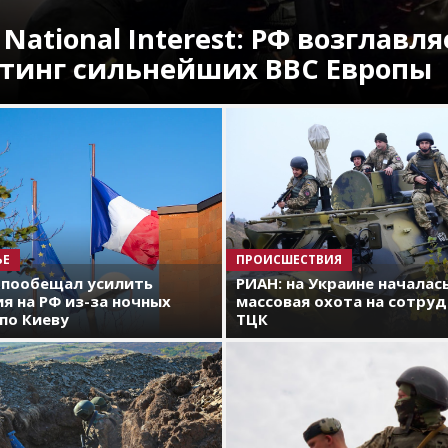
 National Interest: РФ возглавля
тинг сильнейших ВВС Европы
ЬЕ
ПРОИСШЕСТВИЯ
 пообещал усилить
РИАН: на Украине началас
я на РФ из-за ночных
массовая охота на сотру
по Киеву
ТЦК