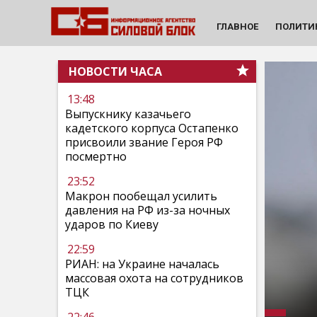
ГЛАВНОЕ
ПОЛИТИ
НОВОСТИ ЧАСА
13:48
Выпускнику казачьего
кадетского корпуса Остапенко
присвоили звание Героя РФ
посмертно
23:52
Макрон пообещал усилить
давления на РФ из-за ночных
ударов по Киеву
22:59
РИАН: на Украине началась
массовая охота на сотрудников
ТЦК