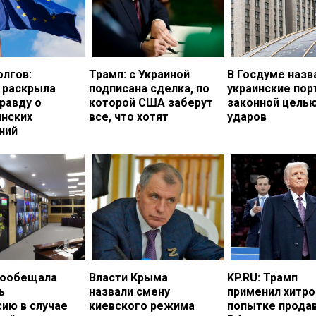
олгов:
Трамп: с Украиной
В Госдуме назв
 раскрыла
подписана сделка, по
украинские по
равду о
которой США заберут
законной цель
инских
все, что хотят
ударов
ний
пообещала
Власти Крыма
KP.RU: Трамп
ь
назвали смену
применил хитро
ию в случае
киевского режима
попытке прода