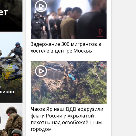
ет
Задержание 300 мигрантов в
хостеле в центре Москвы
ь
дников
Часов Яр наш: ВДВ водрузили
флаги России и «крылатой
пехоты» над освобождённым
городом