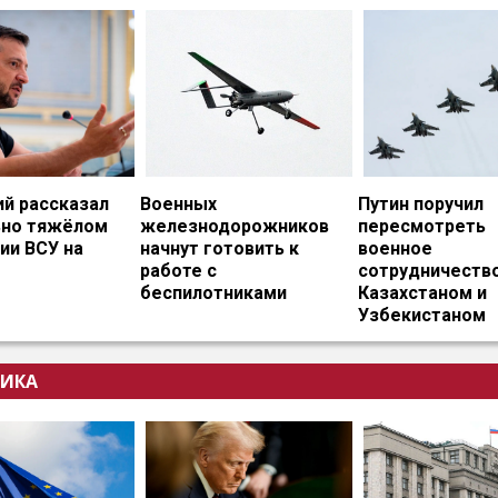
ий рассказал
Военных
Путин поручил
ьно тяжёлом
железнодорожников
пересмотреть
ии ВСУ на
начнут готовить к
военное
работе с
сотрудничество
беспилотниками
Казахстаном и
Узбекистаном
ИКА