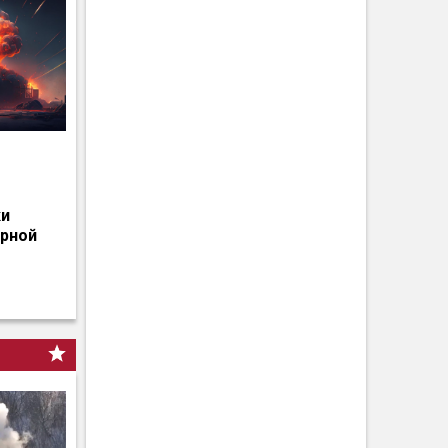
о
ки
ерной