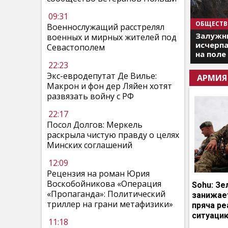
09:31
ОБЩЕСТВ
Военнослужащий расстрелял
Залужны
военных и мирных жителей под
исчерпа
Севастополем
на поле
22:23
Экс-евродепутат Де Вилье:
АРМИЯ
Макрон и фон дер Ляйен хотят
развязать войну с РФ
22:17
Посол Долгов: Меркель
раскрыла чистую правду о целях
Минских соглашений
12:09
Рецензия на роман Юрия
Воскобойникова «Операция
Sohu: Зе
«Пропаганда»: Политический
занижает
триллер на грани метафизики»
пряча р
ситуаци
11:18