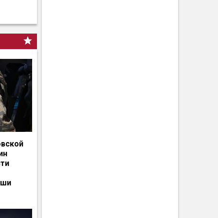
овской
ин
сти
ьши