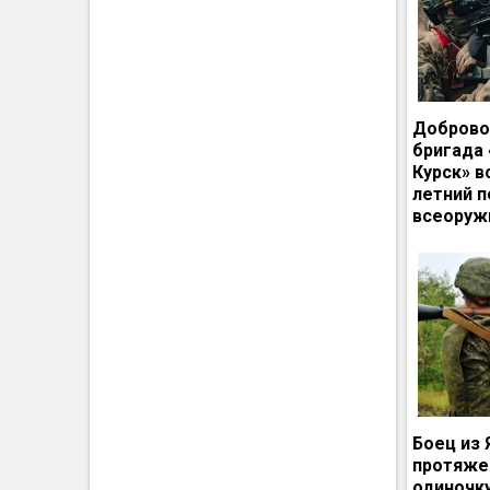
Доброво
бригада
Курск» в
летний п
всеоруж
Боец из 
протяже
одиночк