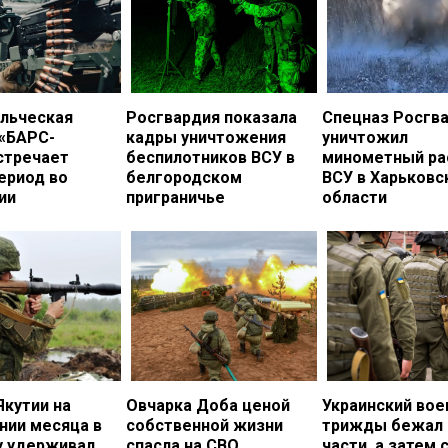
льческая
Росгвардия показала
Спецназ Росгв
 «БАРС-
кадры уничтожения
уничтожил
стречает
беспилотников ВСУ в
минометный ра
ериод во
белгородском
ВСУ в Харьковс
ии
приграничье
области
Якутии на
Овчарка Доба ценой
Украинский во
нии месяца в
собственной жизни
трижды бежал 
у удерживал
спасла на СВО
части, а затем 