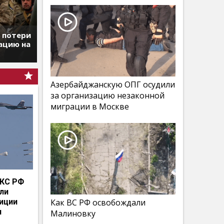
т потери
ацию на
Азербайджанскую ОПГ осудили
за организацию незаконной
миграции в Москве
КС РФ
мли
иции
Как ВС РФ освобождали
и
Малиновку