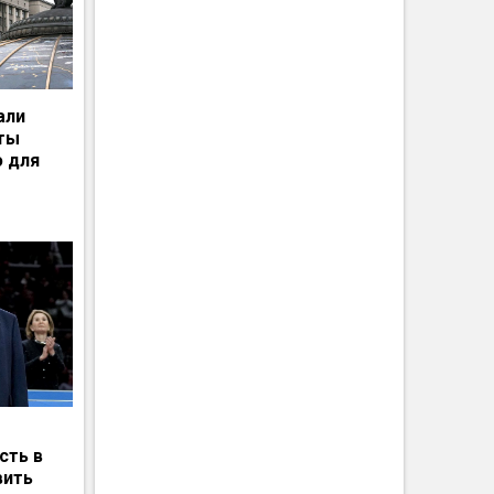
али
рты
ю для
сть в
вить