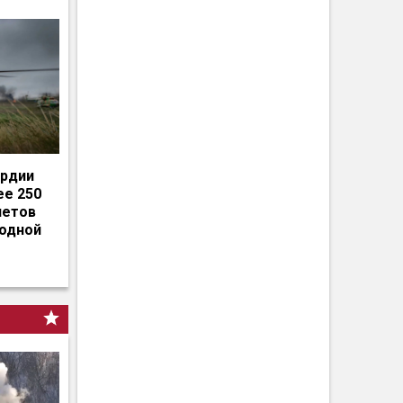
ардии
ее 250
летов
родной