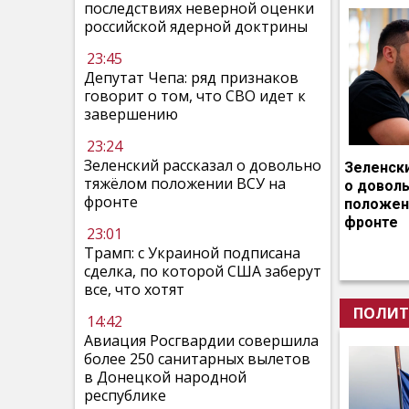
последствиях неверной оценки
российской ядерной доктрины
23:45
Депутат Чепа: ряд признаков
говорит о том, что СВО идет к
завершению
23:24
Зеленский рассказал о довольно
Зеленск
тяжёлом положении ВСУ на
о довол
фронте
положен
фронте
23:01
Трамп: с Украиной подписана
сделка, по которой США заберут
все, что хотят
ПОЛИТ
14:42
Авиация Росгвардии совершила
более 250 санитарных вылетов
в Донецкой народной
республике