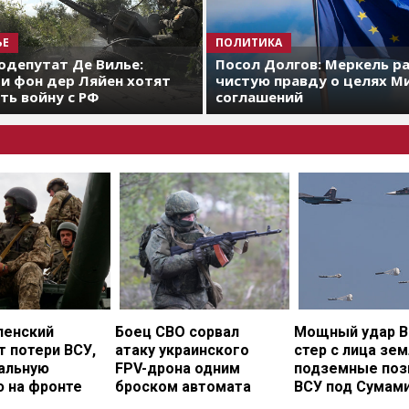
ЬЕ
ПОЛИТИКА
одепутат Де Вилье:
Посол Долгов: Меркель р
и фон дер Ляйен хотят
чистую правду о целях М
ть войну с РФ
соглашений
ленский
Боец СВО сорвал
Мощный удар В
 потери ВСУ,
атаку украинского
стер с лица зе
еальную
FPV-дрона одним
подземные поз
ю на фронте
броском автомата
ВСУ под Сумам