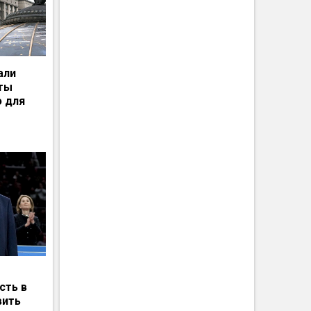
али
рты
ю для
сть в
вить