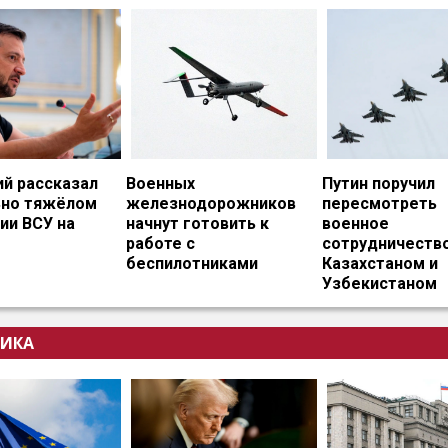
ий рассказал
Военных
Путин поручил
ьно тяжёлом
железнодорожников
пересмотреть
ии ВСУ на
начнут готовить к
военное
работе с
сотрудничество
беспилотниками
Казахстаном и
Узбекистаном
ИКА