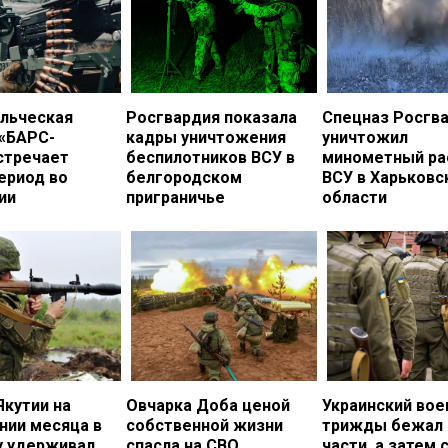
льческая
Росгвардия показала
Спецназ Росгв
 «БАРС-
кадры уничтожения
уничтожил
стречает
беспилотников ВСУ в
минометный ра
ериод во
белгородском
ВСУ в Харьковс
ии
приграничье
области
Якутии на
Овчарка Доба ценой
Украинский во
нии месяца в
собственной жизни
трижды бежал 
у удерживал
спасла на СВО
части, а затем 