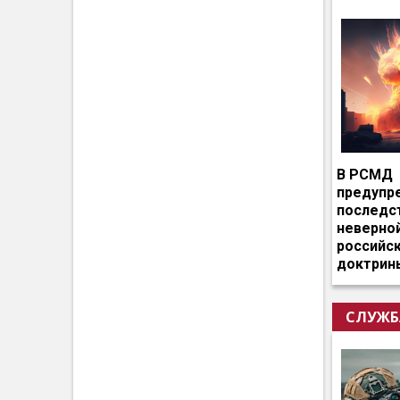
В РСМД
предупр
последс
неверно
российс
доктрин
СЛУЖБ