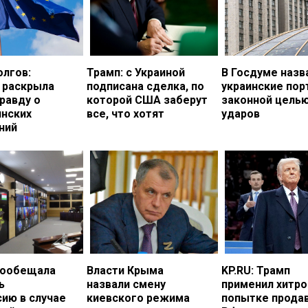
олгов:
Трамп: с Украиной
В Госдуме назв
 раскрыла
подписана сделка, по
украинские по
равду о
которой США заберут
законной цель
инских
все, что хотят
ударов
ний
пообещала
Власти Крыма
KP.RU: Трамп
ь
назвали смену
применил хитро
ию в случае
киевского режима
попытке прода