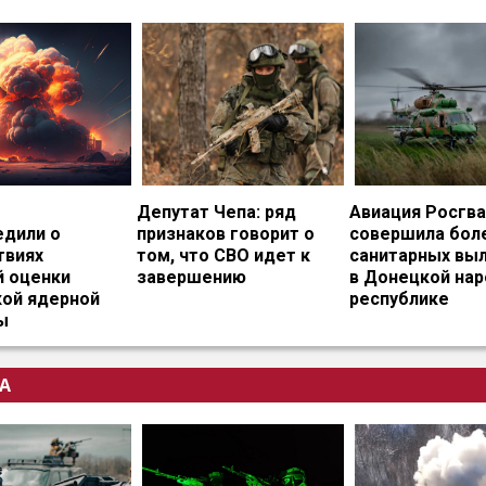
Депутат Чепа: ряд
Авиация Росгв
едили о
признаков говорит о
совершила бол
твиях
том, что СВО идет к
санитарных вы
й оценки
завершению
в Донецкой на
кой ядерной
республике
ы
А