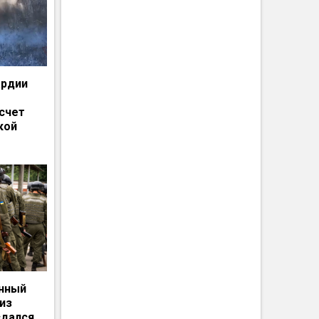
ардии
счет
кой
енный
из
сдался