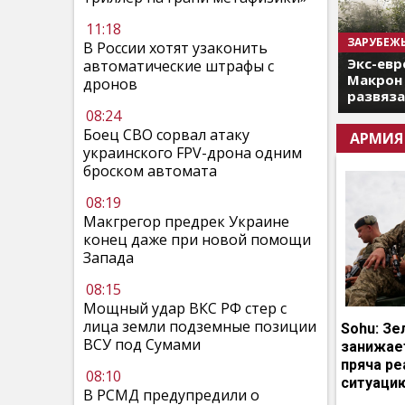
11:18
ЗАРУБЕЖ
В России хотят узаконить
Экс-евр
автоматические штрафы с
Макрон 
дронов
развяза
08:24
Боец СВО сорвал атаку
АРМИЯ
украинского FPV-дрона одним
броском автомата
08:19
Макгрегор предрек Украине
конец даже при новой помощи
Запада
08:15
Мощный удар ВКС РФ стер с
лица земли подземные позиции
Sohu: Зе
ВСУ под Сумами
занижает
пряча р
08:10
ситуаци
В РСМД предупредили о