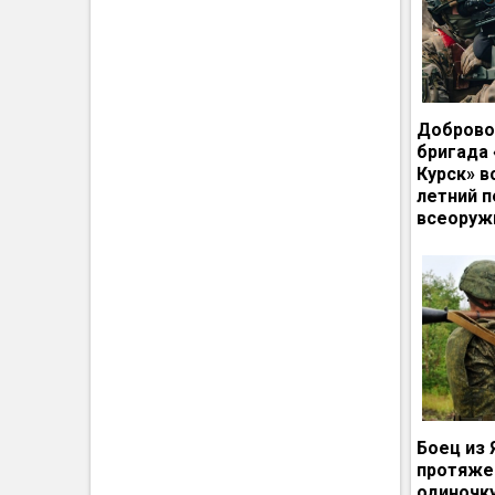
Доброво
бригада
Курск» в
летний п
всеоруж
Боец из 
протяже
одиночк