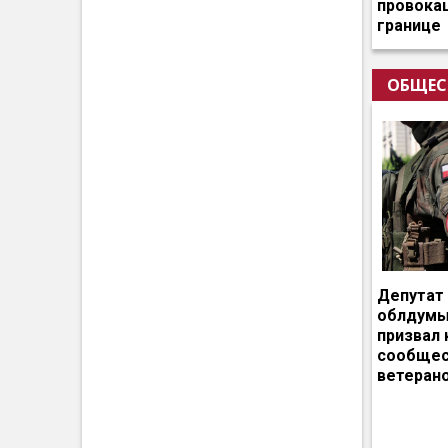
провокац
границе
ОБЩЕС
Депутат
облдумы
призвал 
сообщес
ветеран