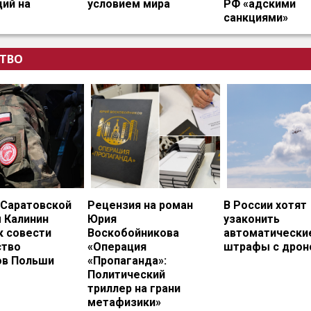
ий на
условием мира
РФ «адскими
санкциями»
ТВО
 Саратовской
Рецензия на роман
В России хотят
 Калинин
Юрия
узаконить
к совести
Воскобойникова
автоматически
тво
«Операция
штрафы с дрон
ов Польши
«Пропаганда»:
Политический
триллер на грани
метафизики»