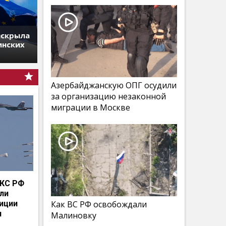
аскрыла
инских
Азербайджанскую ОПГ осудили
за организацию незаконной
миграции в Москве
КС РФ
мли
иции
Как ВС РФ освобождали
и
Малиновку