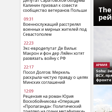
Депутат Саратовской облдумы
Калинин призвал к совести
The
сообщество ветеранов Польши
рей
09:31
Военнослужащий расстрелял
военных и мирных жителей под
Севастополем
22:23
Экс-евродепутат Де Вилье:
Макрон и фон дер Ляйен хотят
развязать войну с РФ
АРМИЯ
22:17
Sohu: З
Посол Долгов: Меркель
ВСУ, пр
раскрыла чистую правду о целях
фронте
Минских соглашений
12:09
Рецензия на роман Юрия
Воскобойникова «Операция
«Пропаганда»: Политический
триллер на грани метафизики»