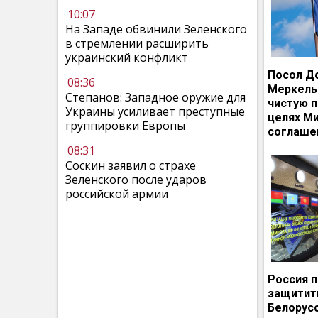
10:07
На Западе обвинили Зеленского
в стремлении расширить
украинский конфликт
Посол Д
08:36
Меркель
Степанов: Западное оружие для
чистую п
Украины усиливает преступные
целях М
группировки Европы
соглаше
08:31
Соскин заявил о страхе
Зеленского после ударов
российской армии
Россия 
защитит
Белорусс