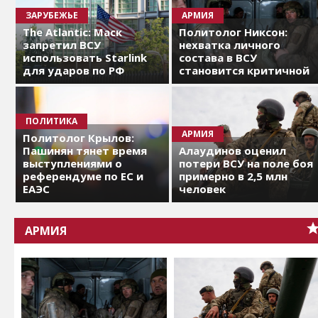
ЗАРУБЕЖЬЕ
АРМИЯ
The Atlantic: Маск
Политолог Никсон:
запретил ВСУ
нехватка личного
использовать Starlink
состава в ВСУ
для ударов по РФ
становится критичной
ПОЛИТИКА
АРМИЯ
Политолог Крылов:
Пашинян тянет время
Алаудинов оценил
выступлениями о
потери ВСУ на поле боя
референдуме по ЕС и
примерно в 2,5 млн
ЕАЭС
человек
АРМИЯ