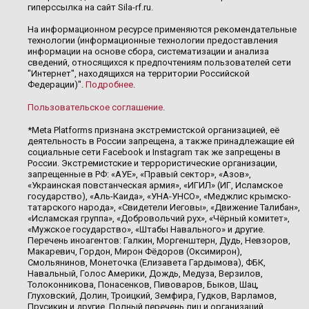
гиперссылка на сайт Sila-rf.ru.
На информационном ресурсе применяются рекомендательные
технологии (информационные технологии предоставления
информации на основе сбора, систематизации и анализа
сведений, относящихся к предпочтениям пользователей сети
"Интернет", находящихся на территории Российской
Федерации)".
Подробнее
.
Пользовательское соглашение
.
*Meta Platforms признана экстремистской организацией, её
деятельность в России запрещена, а также принадлежащие ей
социальные сети Facebook и Instagram так же запрещены в
России. Экстремистские и террористические организации,
запрещенные в РФ: «АУЕ», «Правый сектор», «Азов»,
«Украинская повстанческая армия», «ИГИЛ» (ИГ, Исламское
государство), «Аль-Каида», «УНА-УНСО», «Меджлис крымско-
татарского народа», «Свидетели Иеговы», «Движение Талибан»,
«Исламская группа», «Добровольчий рух», «Чёрный комитет»,
«Мужское государство», «Штабы Навального» и другие.
Перечень иноагентов: Галкин, Моргенштерн, Дудь, Невзоров,
Макаревич, Гордон, Мирон Фёдоров (Оксимирон),
Смольянинов, Монеточка (Елизавета Гардымова), ФБК,
Навальный, Голос Америки, Дождь, Медуза, Верзилов,
Толоконникова, Понасенков, Пивоваров, Быков, Шац,
Глуховский, Долин, Троицкий, Земфира, Гудков, Варламов,
Прусикин и другие. Полный перечень лиц и организаций,