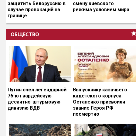
защитить Белоруссию в
смену киевского
случае провокаций на
режима условием мира
границе
ОБЩЕСТВО
Путин счел легендарной
Выпускнику казачьего
76-ю гвардейскую
кадетского корпуса
десантно-штурмовую
Остапенко присвоили
дивизию ВДВ
звание Героя РФ
посмертно