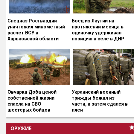
Спецназ Росгвардии
Боец из Якутии на
уничтожил минометный
протяжении месяца в
расчет ВСУ в
одиночку удерживал
Харьковской области
позицию в селе в ДНР
Овчарка Доба ценой
Украинский военный
собственной жизни
трижды бежал из
спасла на СВО
части, а затем сдался в
шестерых бойцов
плен
ОРУЖИЕ