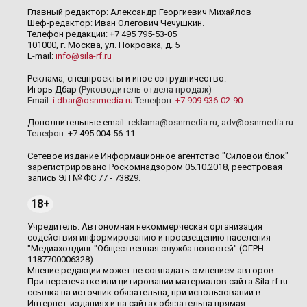
Главный редактор: Александр Георгиевич Михайлов
Шеф-редактор: Иван Олегович Чечушкин.
Телефон редакции: +7 495 795-53-05
101000, г. Москва, ул. Покровка, д. 5
E-mail:
info@sila-rf.ru
Реклама, спецпроекты и иное сотрудничество:
Игорь Дбар
(Руководитель отдела продаж)
Email:
i.dbar@osnmedia.ru
Телефон:
+7 909 936-02-90
Дополнительные email:
reklama@osnmedia.ru
,
adv@osnmedia.ru
Телефон:
+7 495 004-56-11
Сетевое издание Информационное агентство "Силовой блок"
зарегистрировано Роскомнадзором 05.10.2018, реестровая
запись ЭЛ № ФС 77 - 73829.
18+
Учредитель: Автономная некоммерческая организация
содействия информированию и просвещению населения
"Медиахолдинг "Общественная служба новостей" (ОГРН
1187700006328).
Мнение редакции может не совпадать с мнением авторов.
При перепечатке или цитировании материалов сайта Sila-rf.ru
ссылка на источник обязательна, при использовании в
Интернет-изданиях и на сайтах обязательна прямая