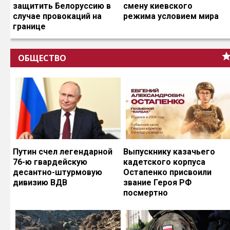
защитить Белоруссию в
смену киевского
случае провокаций на
режима условием мира
границе
ОБЩЕСТВО
Путин счел легендарной
Выпускнику казачьего
76-ю гвардейскую
кадетского корпуса
десантно-штурмовую
Остапенко присвоили
дивизию ВДВ
звание Героя РФ
посмертно