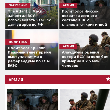
ЗАРУБЕЖЬЕ
АРМИЯ
The Atlantic: Маск
Политолог Никсон:
запретил ВСУ
нехватка личного
использовать Starlink
состава в ВСУ
для ударов по РФ
становится критичной
ПОЛИТИКА
АРМИЯ
Политолог Крылов:
Пашинян тянет время
Алаудинов оценил
выступлениями о
потери ВСУ на поле боя
референдуме по ЕС и
примерно в 2,5 млн
ЕАЭС
человек
АРМИЯ