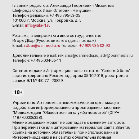
Главный редактор: Александр Георгиевич Михайлов
Шеф-редактор: Иван Олегович Чечушкин.
Телефон редакции: +7 495 795-53-05
101000, г. Москва, ул. Покровка, д. 5
E-mail:
info@sila-rf.ru
Реклама, спецпроекты и иное сотрудничество:
Игорь Дбар
(Руководитель отдела продаж)
Email:
i.dbar@osnmedia.ru
Телефон:
+7 909 936-02-90
Дополнительные email:
reklama@osnmedia.ru
,
adv@osnmedia.ru
Телефон:
+7 495 004-56-11
Сетевое издание Информационное агентство "Силовой блок"
зарегистрировано Роскомнадзором 05.10.2018, реестровая
запись ЭЛ № ФС 77 - 73829.
18+
Учредитель: Автономная некоммерческая организация
содействия информированию и просвещению населения
"Медиахолдинг "Общественная служба новостей" (ОГРН
1187700006328).
Мнение редакции может не совпадать с мнением авторов.
При перепечатке или цитировании материалов сайта Sila-rf.ru
ссылка на источник обязательна, при использовании в
Интернет-изданиях и на сайтах обязательна прямая