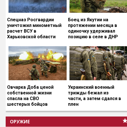
Спецназ Росгвардии
Боец из Якутии на
уничтожил минометный
протяжении месяца в
расчет ВСУ в
одиночку удерживал
Харьковской области
позицию в селе в ДНР
Овчарка Доба ценой
Украинский военный
собственной жизни
трижды бежал из
спасла на СВО
части, а затем сдался в
шестерых бойцов
плен
ОРУЖИЕ