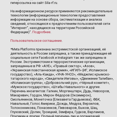
гиперссылка на сайт Sila-rf.ru.
На информационном ресурсе применяются рекомендательные
технологии (информационные технологии предоставления
информации на основе сбора, систематизации и анализа
сведений, относящихся к предпочтениям пользователей сети
"Интернет", находящихся на территории Российской
Федерации)".
Подробнее
.
Пользовательское соглашение
.
*Meta Platforms признана экстремистской организацией, её
деятельность в России запрещена, а также принадлежащие ей
социальные сети Facebook и Instagram так же запрещены в
России. Экстремистские и террористические организации,
запрещенные в РФ: «АУЕ», «Правый сектор», «Азов»,
«Украинская повстанческая армия», «ИГИЛ» (ИГ, Исламское
государство), «Аль-Каида», «УНА-УНСО», «Меджлис крымско-
татарского народа», «Свидетели Иеговы», «Движение Талибан»,
«Исламская группа», «Добровольчий рух», «Чёрный комитет»,
«Мужское государство», «Штабы Навального» и другие.
Перечень иноагентов: Галкин, Моргенштерн, Дудь, Невзоров,
Макаревич, Гордон, Мирон Фёдоров (Оксимирон),
Смольянинов, Монеточка (Елизавета Гардымова), ФБК,
Навальный, Голос Америки, Дождь, Медуза, Верзилов,
Толоконникова, Понасенков, Пивоваров, Быков, Шац,
Глуховский, Долин, Троицкий, Земфира, Гудков, Варламов,
Прусикин и другие. Полный перечень лиц и организаций,