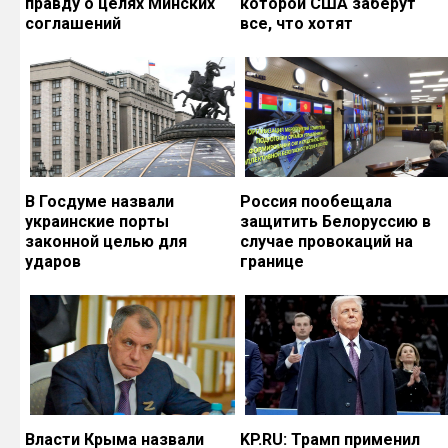
правду о целях Минских
которой США заберут
соглашений
все, что хотят
В Госдуме назвали
Россия пообещала
украинские порты
защитить Белоруссию в
законной целью для
случае провокаций на
ударов
границе
Власти Крыма назвали
KP.RU: Трамп применил