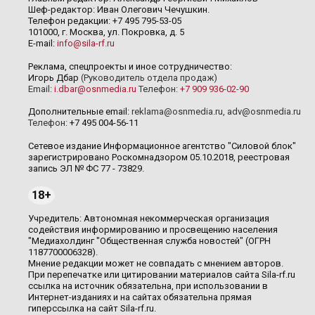
Шеф-редактор: Иван Олегович Чечушкин.
Телефон редакции: +7 495 795-53-05
101000, г. Москва, ул. Покровка, д. 5
E-mail:
info@sila-rf.ru
Реклама, спецпроекты и иное сотрудничество:
Игорь Дбар
(Руководитель отдела продаж)
Email:
i.dbar@osnmedia.ru
Телефон:
+7 909 936-02-90
Дополнительные email:
reklama@osnmedia.ru
,
adv@osnmedia.ru
Телефон:
+7 495 004-56-11
Сетевое издание Информационное агентство "Силовой блок"
зарегистрировано Роскомнадзором 05.10.2018, реестровая
запись ЭЛ № ФС 77 - 73829.
18+
Учредитель: Автономная некоммерческая организация
содействия информированию и просвещению населения
"Медиахолдинг "Общественная служба новостей" (ОГРН
1187700006328).
Мнение редакции может не совпадать с мнением авторов.
При перепечатке или цитировании материалов сайта Sila-rf.ru
ссылка на источник обязательна, при использовании в
Интернет-изданиях и на сайтах обязательна прямая
гиперссылка на сайт Sila-rf.ru.