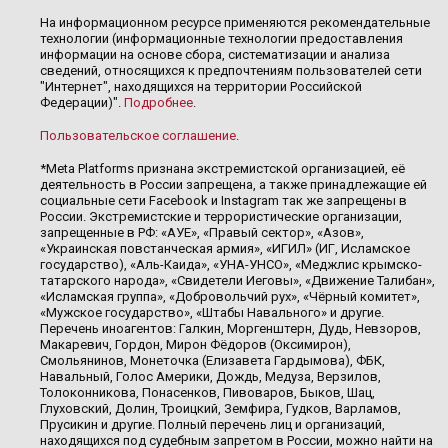
На информационном ресурсе применяются рекомендательные
технологии (информационные технологии предоставления
информации на основе сбора, систематизации и анализа
сведений, относящихся к предпочтениям пользователей сети
"Интернет", находящихся на территории Российской
Федерации)".
Подробнее
.
Пользовательское соглашение
.
*Meta Platforms признана экстремистской организацией, её
деятельность в России запрещена, а также принадлежащие ей
социальные сети Facebook и Instagram так же запрещены в
России. Экстремистские и террористические организации,
запрещенные в РФ: «АУЕ», «Правый сектор», «Азов»,
«Украинская повстанческая армия», «ИГИЛ» (ИГ, Исламское
государство), «Аль-Каида», «УНА-УНСО», «Меджлис крымско-
татарского народа», «Свидетели Иеговы», «Движение Талибан»,
«Исламская группа», «Добровольчий рух», «Чёрный комитет»,
«Мужское государство», «Штабы Навального» и другие.
Перечень иноагентов: Галкин, Моргенштерн, Дудь, Невзоров,
Макаревич, Гордон, Мирон Фёдоров (Оксимирон),
Смольянинов, Монеточка (Елизавета Гардымова), ФБК,
Навальный, Голос Америки, Дождь, Медуза, Верзилов,
Толоконникова, Понасенков, Пивоваров, Быков, Шац,
Глуховский, Долин, Троицкий, Земфира, Гудков, Варламов,
Прусикин и другие. Полный перечень лиц и организаций,
находящихся под судебным запретом в России, можно найти на