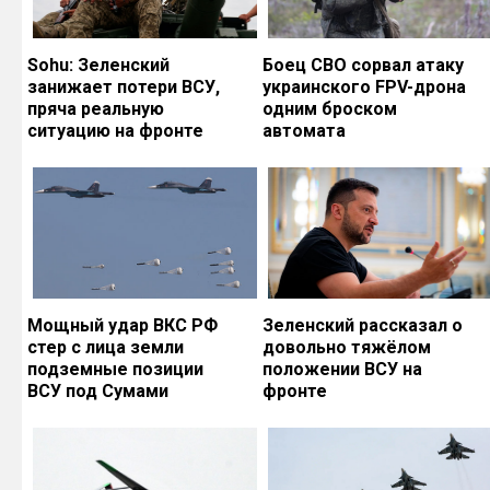
Sohu: Зеленский
Боец СВО сорвал атаку
занижает потери ВСУ,
украинского FPV-дрона
пряча реальную
одним броском
ситуацию на фронте
автомата
Мощный удар ВКС РФ
Зеленский рассказал о
стер с лица земли
довольно тяжёлом
подземные позиции
положении ВСУ на
ВСУ под Сумами
фронте