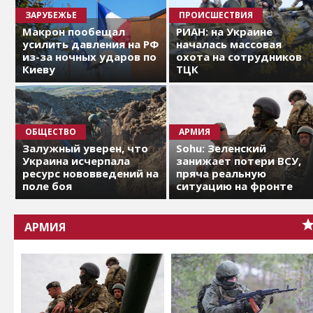
ЗАРУБЕЖЬЕ
ПРОИСШЕСТВИЯ
Макрон пообещал
РИАН: на Украине
усилить давления на РФ
началась массовая
из-за ночных ударов по
охота на сотрудников
Киеву
ТЦК
ОБЩЕСТВО
АРМИЯ
Залужный уверен, что
Sohu: Зеленский
Украина исчерпала
занижает потери ВСУ,
ресурс нововведений на
пряча реальную
поле боя
ситуацию на фронте
АРМИЯ