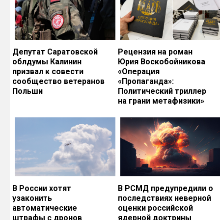
Депутат Саратовской
Рецензия на роман
облдумы Калинин
Юрия Воскобойникова
призвал к совести
«Операция
сообщество ветеранов
«Пропаганда»:
Польши
Политический триллер
на грани метафизики»
В России хотят
В РСМД предупредили о
узаконить
последствиях неверной
автоматические
оценки российской
штрафы с дронов
ядерной доктрины