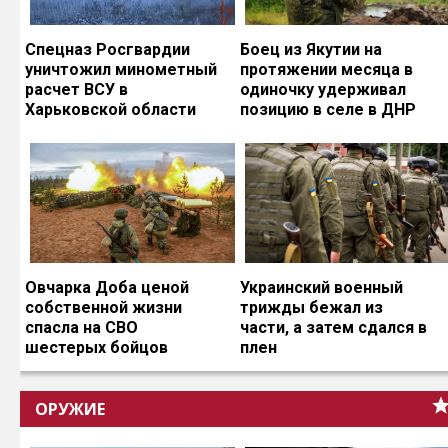
Спецназ Росгвардии
Боец из Якутии на
уничтожил минометный
протяжении месяца в
расчет ВСУ в
одиночку удерживал
Харьковской области
позицию в селе в ДНР
Овчарка Доба ценой
Украинский военный
собственной жизни
трижды бежал из
спасла на СВО
части, а затем сдался в
шестерых бойцов
плен
ОРУЖИЕ