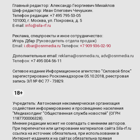
Главный редактор: Александр Георгиевич Михайлов
Шеф-редактор: Иван Олегович Чечушкин.
Телефон редакции: +7 495 795-53-05
101000, г. Москва, ул. Покровка, д. 5
E-mail:
info@sila-rf.ru
Реклама, спецпроекты и иное сотрудничество:
Игорь Дбар
(Руководитель отдела продаж)
Email:
i.dbar@osnmedia.ru
Телефон:
+7 909 936-02-90
Дополнительные email:
reklama@osnmedia.ru
,
adv@osnmedia.ru
Телефон:
+7 495 004-56-11
Сетевое издание Информационное агентство "Силовой блок"
зарегистрировано Роскомнадзором 05.10.2018, реестровая
запись ЭЛ № ФС 77 - 73829.
18+
Учредитель: Автономная некоммерческая организация
содействия информированию и просвещению населения
"Медиахолдинг "Общественная служба новостей" (ОГРН
1187700006328).
Мнение редакции может не совпадать с мнением авторов.
При перепечатке или цитировании материалов сайта Sila-rf.ru
ссылка на источник обязательна, при использовании в
Интернет-изданиях и на сайтах обязательна прямая