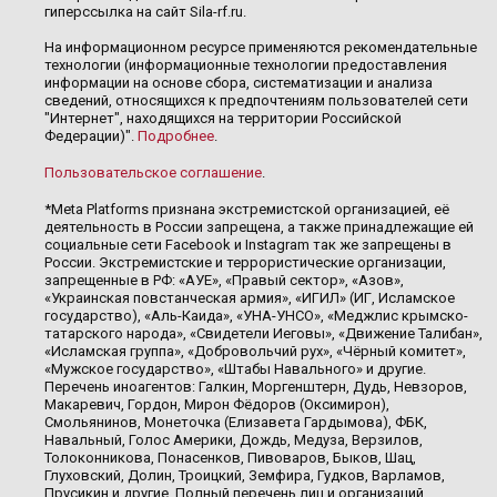
гиперссылка на сайт Sila-rf.ru.
На информационном ресурсе применяются рекомендательные
технологии (информационные технологии предоставления
информации на основе сбора, систематизации и анализа
сведений, относящихся к предпочтениям пользователей сети
"Интернет", находящихся на территории Российской
Федерации)".
Подробнее
.
Пользовательское соглашение
.
*Meta Platforms признана экстремистской организацией, её
деятельность в России запрещена, а также принадлежащие ей
социальные сети Facebook и Instagram так же запрещены в
России. Экстремистские и террористические организации,
запрещенные в РФ: «АУЕ», «Правый сектор», «Азов»,
«Украинская повстанческая армия», «ИГИЛ» (ИГ, Исламское
государство), «Аль-Каида», «УНА-УНСО», «Меджлис крымско-
татарского народа», «Свидетели Иеговы», «Движение Талибан»,
«Исламская группа», «Добровольчий рух», «Чёрный комитет»,
«Мужское государство», «Штабы Навального» и другие.
Перечень иноагентов: Галкин, Моргенштерн, Дудь, Невзоров,
Макаревич, Гордон, Мирон Фёдоров (Оксимирон),
Смольянинов, Монеточка (Елизавета Гардымова), ФБК,
Навальный, Голос Америки, Дождь, Медуза, Верзилов,
Толоконникова, Понасенков, Пивоваров, Быков, Шац,
Глуховский, Долин, Троицкий, Земфира, Гудков, Варламов,
Прусикин и другие. Полный перечень лиц и организаций,