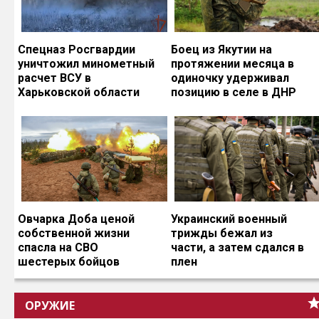
Спецназ Росгвардии
Боец из Якутии на
уничтожил минометный
протяжении месяца в
расчет ВСУ в
одиночку удерживал
Харьковской области
позицию в селе в ДНР
Овчарка Доба ценой
Украинский военный
собственной жизни
трижды бежал из
спасла на СВО
части, а затем сдался в
шестерых бойцов
плен
ОРУЖИЕ