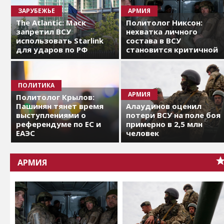
ЗАРУБЕЖЬЕ
АРМИЯ
The Atlantic: Маск
Политолог Никсон:
запретил ВСУ
нехватка личного
использовать Starlink
состава в ВСУ
для ударов по РФ
становится критичной
ПОЛИТИКА
АРМИЯ
Политолог Крылов:
Пашинян тянет время
Алаудинов оценил
выступлениями о
потери ВСУ на поле боя
референдуме по ЕС и
примерно в 2,5 млн
ЕАЭС
человек
АРМИЯ