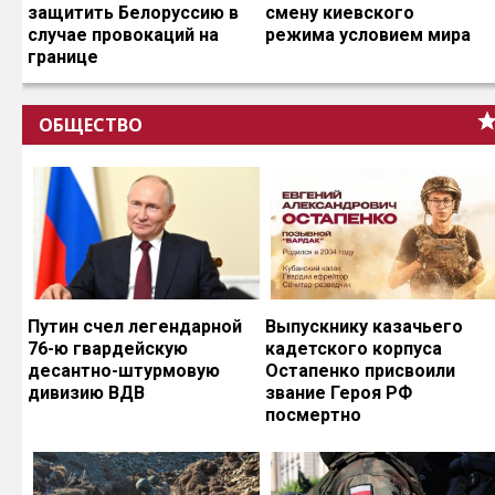
защитить Белоруссию в
смену киевского
случае провокаций на
режима условием мира
границе
ОБЩЕСТВО
Путин счел легендарной
Выпускнику казачьего
76-ю гвардейскую
кадетского корпуса
десантно-штурмовую
Остапенко присвоили
дивизию ВДВ
звание Героя РФ
посмертно