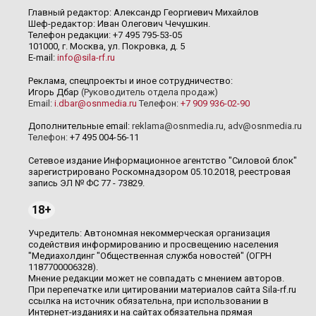
Главный редактор: Александр Георгиевич Михайлов
Шеф-редактор: Иван Олегович Чечушкин.
Телефон редакции: +7 495 795-53-05
101000, г. Москва, ул. Покровка, д. 5
E-mail:
info@sila-rf.ru
Реклама, спецпроекты и иное сотрудничество:
Игорь Дбар
(Руководитель отдела продаж)
Email:
i.dbar@osnmedia.ru
Телефон:
+7 909 936-02-90
Дополнительные email:
reklama@osnmedia.ru
,
adv@osnmedia.ru
Телефон:
+7 495 004-56-11
Сетевое издание Информационное агентство "Силовой блок"
зарегистрировано Роскомнадзором 05.10.2018, реестровая
запись ЭЛ № ФС 77 - 73829.
18+
Учредитель: Автономная некоммерческая организация
содействия информированию и просвещению населения
"Медиахолдинг "Общественная служба новостей" (ОГРН
1187700006328).
Мнение редакции может не совпадать с мнением авторов.
При перепечатке или цитировании материалов сайта Sila-rf.ru
ссылка на источник обязательна, при использовании в
Интернет-изданиях и на сайтах обязательна прямая