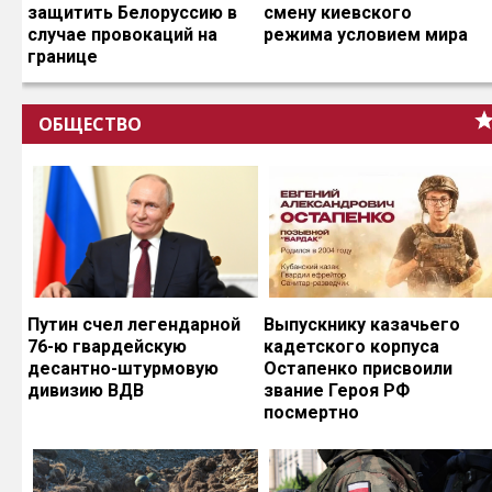
защитить Белоруссию в
смену киевского
случае провокаций на
режима условием мира
границе
ОБЩЕСТВО
Путин счел легендарной
Выпускнику казачьего
76-ю гвардейскую
кадетского корпуса
десантно-штурмовую
Остапенко присвоили
дивизию ВДВ
звание Героя РФ
посмертно