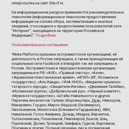
гиперссылка на сайт Sila-rf.ru.
На информационном ресурсе применяются рекомендательные
технологии (информационные технологии предоставления
информации на основе сбора, систематизации и анализа
сведений, относящихся к предпочтениям пользователей сети
"Интернет", находящихся на территории Российской
Федерации)".
Подробнее
.
Пользовательское соглашение
.
*Meta Platforms признана экстремистской организацией, её
деятельность в России запрещена, а также принадлежащие ей
социальные сети Facebook и Instagram так же запрещены в
России. Экстремистские и террористические организации,
запрещенные в РФ: «АУЕ», «Правый сектор», «Азов»,
«Украинская повстанческая армия», «ИГИЛ» (ИГ, Исламское
государство), «Аль-Каида», «УНА-УНСО», «Меджлис крымско-
татарского народа», «Свидетели Иеговы», «Движение Талибан»,
«Исламская группа», «Добровольчий рух», «Чёрный комитет»,
«Мужское государство», «Штабы Навального» и другие.
Перечень иноагентов: Галкин, Моргенштерн, Дудь, Невзоров,
Макаревич, Гордон, Мирон Фёдоров (Оксимирон),
Смольянинов, Монеточка (Елизавета Гардымова), ФБК,
Навальный, Голос Америки, Дождь, Медуза, Верзилов,
Толоконникова, Понасенков, Пивоваров, Быков, Шац,
Глуховский, Долин, Троицкий, Земфира, Гудков, Варламов,
Прусикин и другие. Полный перечень лиц и организаций,