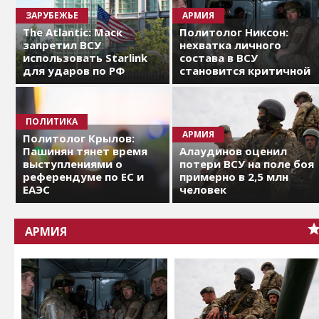
ЗАРУБЕЖЬЕ
АРМИЯ
The Atlantic: Маск
Политолог Никсон:
запретил ВСУ
нехватка личного
использовать Starlink
состава в ВСУ
для ударов по РФ
становится критичной
ПОЛИТИКА
АРМИЯ
Политолог Крылов:
Пашинян тянет время
Алаудинов оценил
выступлениями о
потери ВСУ на поле боя
референдуме по ЕС и
примерно в 2,5 млн
ЕАЭС
человек
АРМИЯ