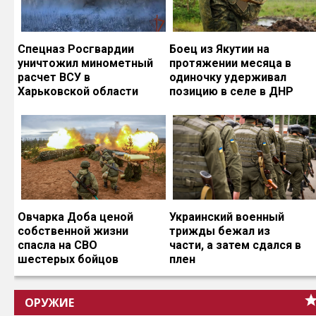
Спецназ Росгвардии
Боец из Якутии на
уничтожил минометный
протяжении месяца в
расчет ВСУ в
одиночку удерживал
Харьковской области
позицию в селе в ДНР
Овчарка Доба ценой
Украинский военный
собственной жизни
трижды бежал из
спасла на СВО
части, а затем сдался в
шестерых бойцов
плен
ОРУЖИЕ