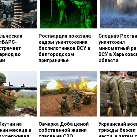
льческая
Росгвардия показала
Спецназ Росгв
 «БАРС-
кадры уничтожения
уничтожил
стречает
беспилотников ВСУ в
минометный ра
ериод во
белгородском
ВСУ в Харьковс
ии
приграничье
области
Якутии на
Овчарка Доба ценой
Украинский во
нии месяца в
собственной жизни
трижды бежал 
у удерживал
спасла на СВО
части, а затем 