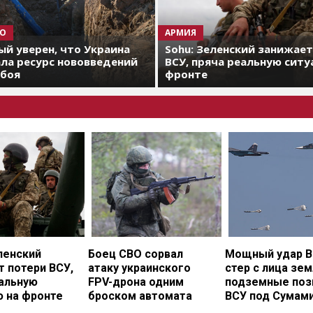
О
АРМИЯ
й уверен, что Украина
Sohu: Зеленский занижае
ла ресурс нововведений
ВСУ, пряча реальную ситу
 боя
фронте
ленский
Боец СВО сорвал
Мощный удар В
 потери ВСУ,
атаку украинского
стер с лица зе
еальную
FPV-дрона одним
подземные поз
ю на фронте
броском автомата
ВСУ под Сумам