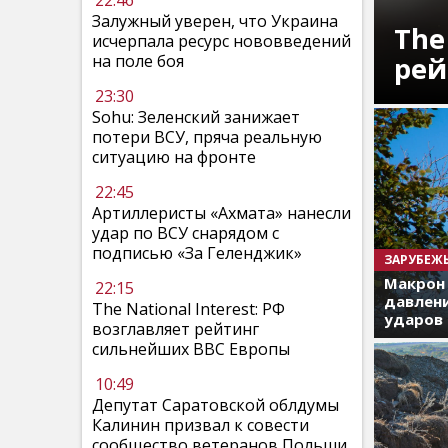
22:46
Залужный уверен, что Украина
The
исчерпала ресурс нововведений
рей
на поле боя
23:30
Sohu: Зеленский занижает
потери ВСУ, пряча реальную
ситуацию на фронте
22:45
Артиллеристы «Ахмата» нанесли
удар по ВСУ снарядом с
подписью «За Геленджик»
ЗАРУБЕЖ
Макрон
22:15
давлени
The National Interest: РФ
ударов 
возглавляет рейтинг
сильнейших ВВС Европы
10:49
Депутат Саратовской облдумы
Калинин призвал к совести
сообщество ветеранов Польши