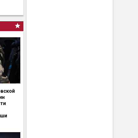
овской
ин
сти
ьши