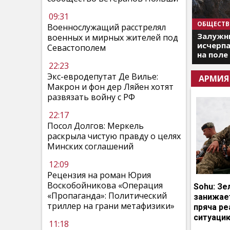
09:31
ОБЩЕСТВ
Военнослужащий расстрелял
Залужны
военных и мирных жителей под
исчерпа
Севастополем
на поле
22:23
Экс-евродепутат Де Вилье:
АРМИЯ
Макрон и фон дер Ляйен хотят
развязать войну с РФ
22:17
Посол Долгов: Меркель
раскрыла чистую правду о целях
Минских соглашений
12:09
Рецензия на роман Юрия
Воскобойникова «Операция
Sohu: Зе
«Пропаганда»: Политический
занижает
триллер на грани метафизики»
пряча р
ситуаци
11:18