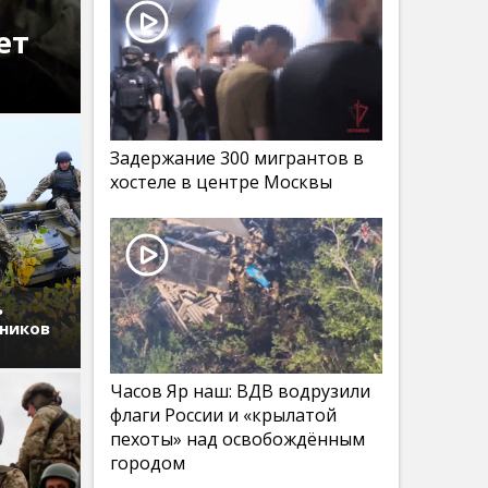
ет
Задержание 300 мигрантов в
хостеле в центре Москвы
ь
дников
Часов Яр наш: ВДВ водрузили
флаги России и «крылатой
пехоты» над освобождённым
городом