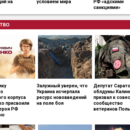
ий на
условием мира
РФ «адскими
санкциями»
ТВО
ику
Залужный уверен, что
Депутат Сарат
го
Украина исчерпала
облдумы Калин
ого корпуса
ресурс нововведений
призвал к сове
ко присвоили
на поле боя
сообщество
ероя РФ
ветеранов Пол
но