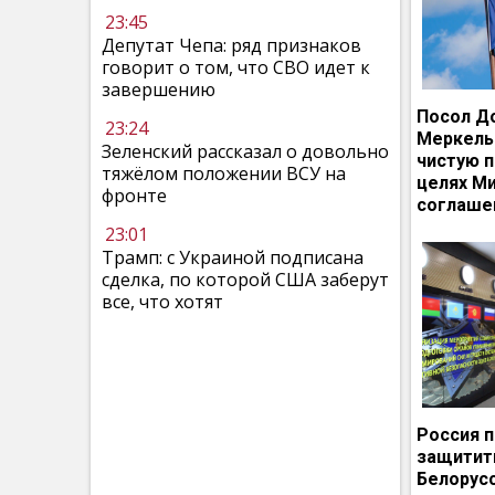
23:45
Депутат Чепа: ряд признаков
говорит о том, что СВО идет к
завершению
Посол Д
23:24
Меркель
Зеленский рассказал о довольно
чистую п
тяжёлом положении ВСУ на
целях М
фронте
соглаше
23:01
Трамп: с Украиной подписана
сделка, по которой США заберут
все, что хотят
Россия 
защитит
Белорусс