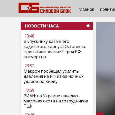
ГЛАВНОЕ
ПОЛИТИ
НОВОСТИ ЧАСА
13:48
Выпускнику казачьего
кадетского корпуса Остапенко
присвоили звание Героя РФ
посмертно
23:52
Макрон пообещал усилить
давления на РФ из-за ночных
ударов по Киеву
22:59
РИАН: на Украине началась
массовая охота на сотрудников
ТЦК