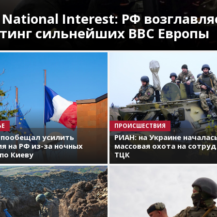
 National Interest: РФ возглавля
тинг сильнейших ВВС Европы
ЬЕ
ПРОИСШЕСТВИЯ
 пообещал усилить
РИАН: на Украине началас
я на РФ из-за ночных
массовая охота на сотру
по Киеву
ТЦК