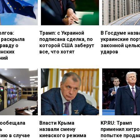
олгов:
Трамп: с Украиной
В Госдуме назв
 раскрыла
подписана сделка, по
украинские по
равду о
которой США заберут
законной цель
инских
все, что хотят
ударов
ний
пообещала
Власти Крыма
KP.RU: Трамп
ь
назвали смену
применил хитро
ию в случае
киевского режима
попытке прода