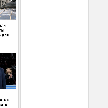
али
рты
ю для
сть в
вить