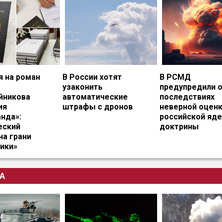
я на роман
В России хотят
В РСМД
узаконить
предупредили 
йникова
автоматические
последствиях
ия
штрафы с дронов
неверной оцен
нда»:
российской яд
еский
доктрины
на грани
ики»
А