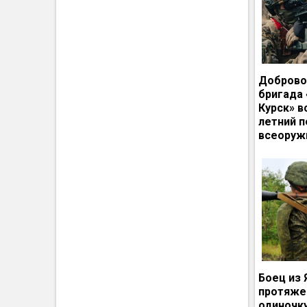
Доброво
бригада
Курск» в
летний п
всеоруж
Боец из 
протяже
одиночк