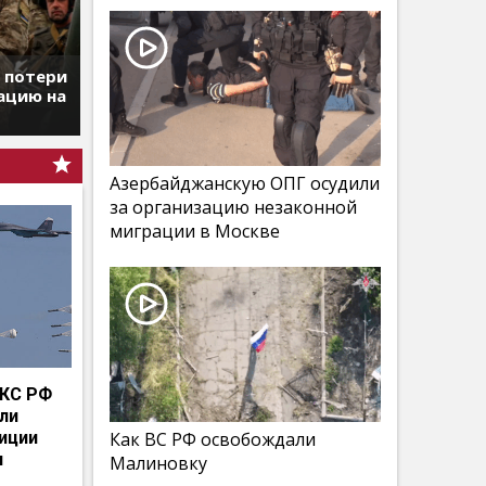
т потери
ацию на
Азербайджанскую ОПГ осудили
за организацию незаконной
миграции в Москве
КС РФ
мли
иции
Как ВС РФ освобождали
и
Малиновку