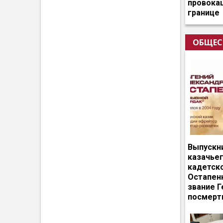
провокац
границе
ОБЩЕС
Выпускн
казачье
кадетск
Остапен
звание Г
посмерт