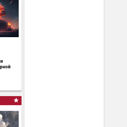
о
ки
ерной