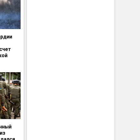
ардии
счет
кой
енный
из
сдался