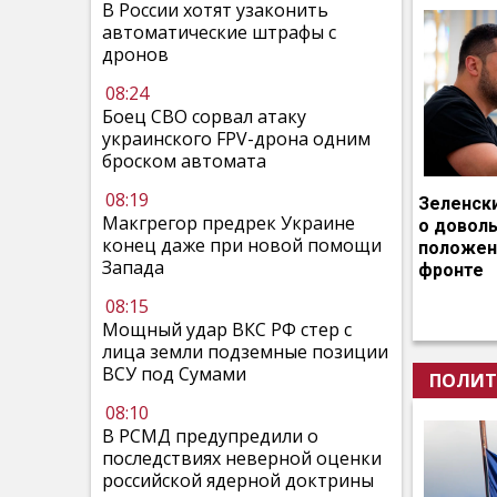
В России хотят узаконить
автоматические штрафы с
дронов
08:24
Боец СВО сорвал атаку
украинского FPV-дрона одним
броском автомата
08:19
Зеленск
Макгрегор предрек Украине
о довол
конец даже при новой помощи
положен
Запада
фронте
08:15
Мощный удар ВКС РФ стер с
лица земли подземные позиции
ВСУ под Сумами
ПОЛИТ
08:10
В РСМД предупредили о
последствиях неверной оценки
российской ядерной доктрины