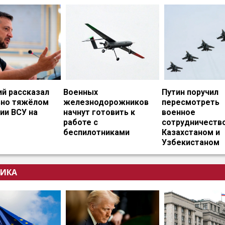
ий рассказал
Военных
Путин поручил
ьно тяжёлом
железнодорожников
пересмотреть
ии ВСУ на
начнут готовить к
военное
работе с
сотрудничество
беспилотниками
Казахстаном и
Узбекистаном
ИКА