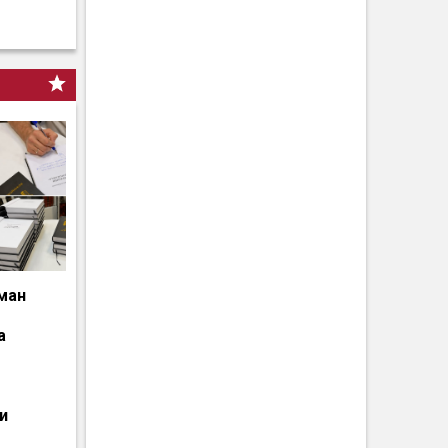
ман
а
и