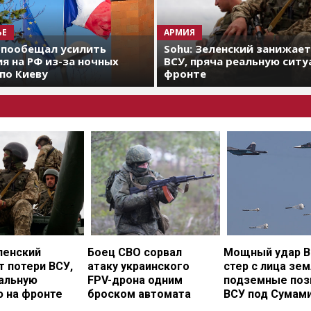
ЬЕ
АРМИЯ
 пообещал усилить
Sohu: Зеленский занижае
я на РФ из-за ночных
ВСУ, пряча реальную ситу
по Киеву
фронте
ленский
Боец СВО сорвал
Мощный удар В
 потери ВСУ,
атаку украинского
стер с лица зе
еальную
FPV-дрона одним
подземные поз
ю на фронте
броском автомата
ВСУ под Сумам