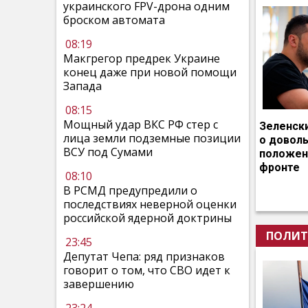
украинского FPV-дрона одним
броском автомата
08:19
Макгрегор предрек Украине
конец даже при новой помощи
Запада
08:15
Мощный удар ВКС РФ стер с
Зеленск
лица земли подземные позиции
о довол
ВСУ под Сумами
положен
фронте
08:10
В РСМД предупредили о
последствиях неверной оценки
российской ядерной доктрины
ПОЛИТ
23:45
Депутат Чепа: ряд признаков
говорит о том, что СВО идет к
завершению