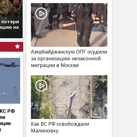
т потери
ацию на
Азербайджанскую ОПГ осудили
за организацию незаконной
миграции в Москве
КС РФ
мли
иции
Как ВС РФ освобождали
и
Малиновку