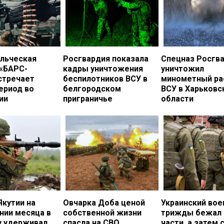
льческая
Росгвардия показала
Спецназ Росгв
 «БАРС-
кадры уничтожения
уничтожил
стречает
беспилотников ВСУ в
минометный ра
ериод во
белгородском
ВСУ в Харьковс
ии
приграничье
области
Якутии на
Овчарка Доба ценой
Украинский во
нии месяца в
собственной жизни
трижды бежал 
у удерживал
спасла на СВО
части, а затем 