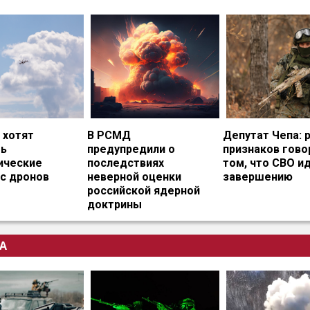
 хотят
В РСМД
Депутат Чепа: 
ть
предупредили о
признаков гово
ические
последствиях
том, что СВО и
с дронов
неверной оценки
завершению
российской ядерной
доктрины
А