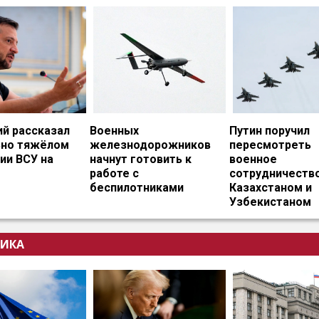
ий рассказал
Военных
Путин поручил
ьно тяжёлом
железнодорожников
пересмотреть
ии ВСУ на
начнут готовить к
военное
работе с
сотрудничество
беспилотниками
Казахстаном и
Узбекистаном
ИКА