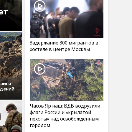
ет
Задержание 300 мигрантов в
хостеле в центре Москвы
раина
едений
Часов Яр наш: ВДВ водрузили
флаги России и «крылатой
пехоты» над освобождённым
городом