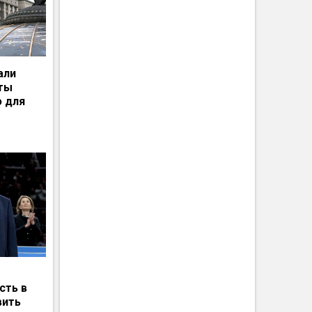
али
рты
ю для
сть в
вить