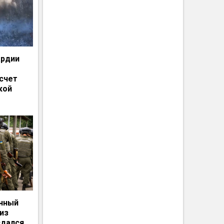
ардии
счет
кой
енный
из
сдался