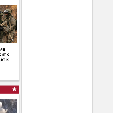
ряд
рит о
дет к