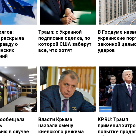
олгов:
Трамп: с Украиной
В Госдуме назв
 раскрыла
подписана сделка, по
украинские по
равду о
которой США заберут
законной цель
инских
все, что хотят
ударов
ний
пообещала
Власти Крыма
KP.RU: Трамп
ь
назвали смену
применил хитро
ию в случае
киевского режима
попытке прода