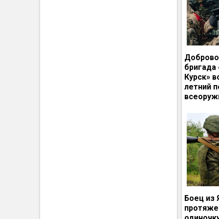
Доброво
бригада
Курск» в
летний п
всеоруж
Боец из 
протяже
одиночк