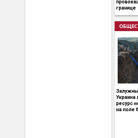
провокац
границе
ОБЩЕС
Залужный
Украина 
ресурс 
на поле 