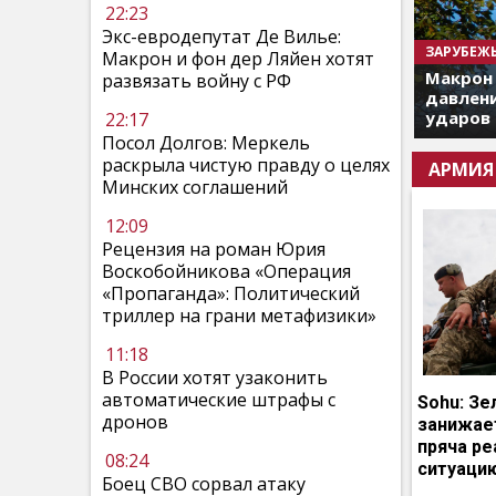
22:23
Экс-евродепутат Де Вилье:
ЗАРУБЕЖ
Макрон и фон дер Ляйен хотят
Макрон
развязать войну с РФ
давлени
ударов 
22:17
Посол Долгов: Меркель
раскрыла чистую правду о целях
АРМИЯ
Минских соглашений
12:09
Рецензия на роман Юрия
Воскобойникова «Операция
«Пропаганда»: Политический
триллер на грани метафизики»
11:18
В России хотят узаконить
автоматические штрафы с
Sohu: Зе
дронов
занижает
пряча р
08:24
ситуаци
Боец СВО сорвал атаку