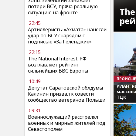
Sohu: Зеленский занижает
потери ВСУ, пряча реальную
The
ситуацию на фронте
рей
22:45
Артиллеристы «Ахмата» нанесли
удар по ВСУ снарядом с
подписью «За Геленджик»
22:15
The National Interest: РФ
возглавляет рейтинг
сильнейших ВВС Европы
ПРОИСШЕ
10:49
РИАН: н
Депутат Саратовской облдумы
массова
Калинин призвал к совести
ТЦК
сообщество ветеранов Польши
09:31
Военнослужащий расстрелял
военных и мирных жителей под
Севастополем