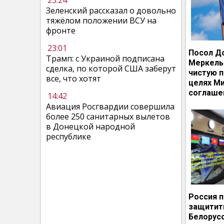
23:24
Зеленский рассказал о довольно
тяжёлом положении ВСУ на
фронте
23:01
Посол Д
Трамп: с Украиной подписана
Меркель
сделка, по которой США заберут
чистую п
все, что хотят
целях М
соглаше
14:42
Авиация Росгвардии совершила
более 250 санитарных вылетов
в Донецкой народной
республике
Россия 
защитит
Белорусс