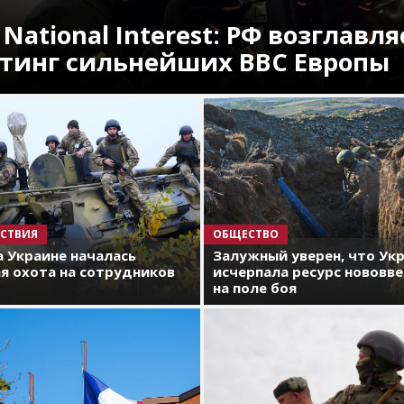
 National Interest: РФ возглавля
тинг сильнейших ВВС Европы
СТВИЯ
ОБЩЕСТВО
а Украине началась
Залужный уверен, что Ук
я охота на сотрудников
исчерпала ресурс нововв
на поле боя