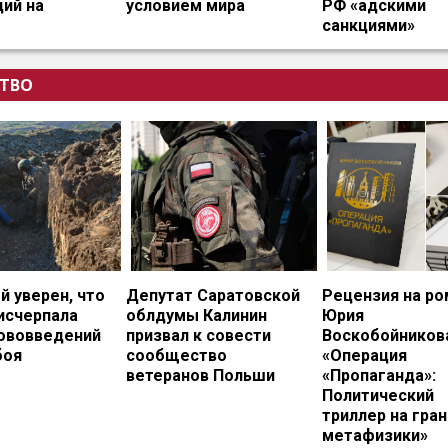
ий на
условием мира
РФ «адскими
санкциями»
ТВО
 уверен, что
Депутат Саратовской
Рецензия на ро
исчерпала
облдумы Калинин
Юрия
нововведений
призвал к совести
Воскобойников
боя
сообщество
«Операция
ветеранов Польши
«Пропаганда»:
Политический
триллер на гран
метафизики»