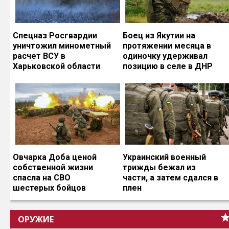
Спецназ Росгвардии
Боец из Якутии на
уничтожил минометный
протяжении месяца в
расчет ВСУ в
одиночку удерживал
Харьковской области
позицию в селе в ДНР
Овчарка Доба ценой
Украинский военный
собственной жизни
трижды бежал из
спасла на СВО
части, а затем сдался в
шестерых бойцов
плен
ОРУЖИЕ