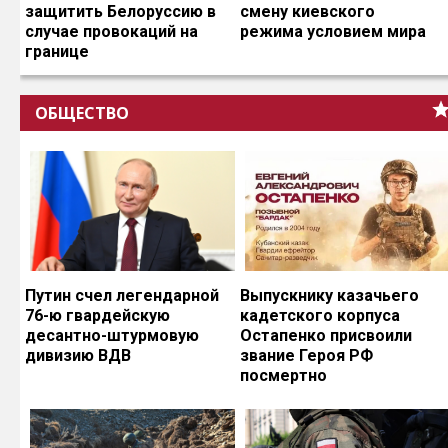
защитить Белоруссию в
смену киевского
случае провокаций на
режима условием мира
границе
ОБЩЕСТВО
Путин счел легендарной
Выпускнику казачьего
76-ю гвардейскую
кадетского корпуса
десантно-штурмовую
Остапенко присвоили
дивизию ВДВ
звание Героя РФ
посмертно