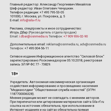
Главный редактор: Александр Георгиевич Михайлов
Шеф-редактор: Иван Олегович Чечушкин.
Телефон редакции: +7 495 795-53-05
101000, г. Москва, ул. Покровка, д. 5
E-mail:
info@sila-rf.ru
Реклама, спецпроекты и иное сотрудничество:
Игорь Дбар
(Руководитель отдела продаж)
Email:
i.dbar@osnmedia.ru
Телефон:
+7 909 936-02-90
Дополнительные email:
reklama@osnmedia.ru
,
adv@osnmedia.ru
Телефон:
+7 495 004-56-11
Сетевое издание Информационное агентство "Силовой блок"
зарегистрировано Роскомнадзором 05.10.2018, реестровая
запись ЭЛ № ФС 77 - 73829.
18+
Учредитель: Автономная некоммерческая организация
содействия информированию и просвещению населения
"Медиахолдинг "Общественная служба новостей" (ОГРН
1187700006328).
Мнение редакции может не совпадать с мнением авторов.
При перепечатке или цитировании материалов сайта Sila-rf.ru
ссылка на источник обязательна, при использовании в
Интернет-изданиях и на сайтах обязательна прямая