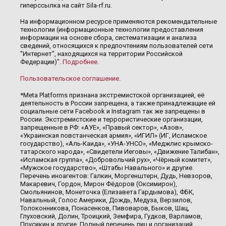
гиперссылка на сайт Sila-rf.ru.
На информационном ресурсе применяются рекомендательные
технологии (информационные технологии предоставления
информации на основе сбора, систематизации и анализа
сведений, относящихся к предпочтениям пользователей сети
"Интернет", находящихся на территории Российской
Федерации)".
Подробнее
.
Пользовательское соглашение
.
*Meta Platforms признана экстремистской организацией, её
деятельность в России запрещена, а также принадлежащие ей
социальные сети Facebook и Instagram так же запрещены в
России. Экстремистские и террористические организации,
запрещенные в РФ: «АУЕ», «Правый сектор», «Азов»,
«Украинская повстанческая армия», «ИГИЛ» (ИГ, Исламское
государство), «Аль-Каида», «УНА-УНСО», «Меджлис крымско-
татарского народа», «Свидетели Иеговы», «Движение Талибан»,
«Исламская группа», «Добровольчий рух», «Чёрный комитет»,
«Мужское государство», «Штабы Навального» и другие.
Перечень иноагентов: Галкин, Моргенштерн, Дудь, Невзоров,
Макаревич, Гордон, Мирон Фёдоров (Оксимирон),
Смольянинов, Монеточка (Елизавета Гардымова), ФБК,
Навальный, Голос Америки, Дождь, Медуза, Верзилов,
Толоконникова, Понасенков, Пивоваров, Быков, Шац,
Глуховский, Долин, Троицкий, Земфира, Гудков, Варламов,
Прусикин и другие. Полный перечень лиц и организаций,