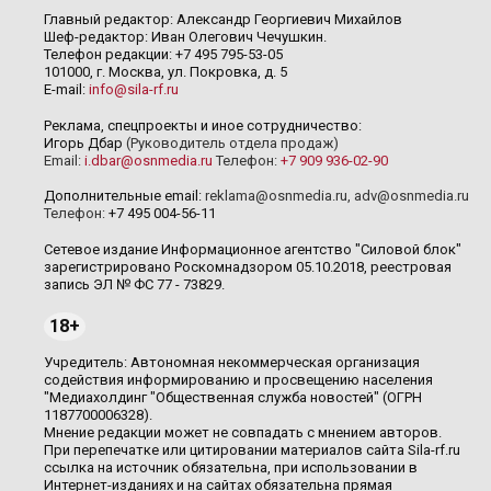
Главный редактор: Александр Георгиевич Михайлов
Шеф-редактор: Иван Олегович Чечушкин.
Телефон редакции: +7 495 795-53-05
101000, г. Москва, ул. Покровка, д. 5
E-mail:
info@sila-rf.ru
Реклама, спецпроекты и иное сотрудничество:
Игорь Дбар
(Руководитель отдела продаж)
Email:
i.dbar@osnmedia.ru
Телефон:
+7 909 936-02-90
Дополнительные email:
reklama@osnmedia.ru
,
adv@osnmedia.ru
Телефон:
+7 495 004-56-11
Сетевое издание Информационное агентство "Силовой блок"
зарегистрировано Роскомнадзором 05.10.2018, реестровая
запись ЭЛ № ФС 77 - 73829.
18+
Учредитель: Автономная некоммерческая организация
содействия информированию и просвещению населения
"Медиахолдинг "Общественная служба новостей" (ОГРН
1187700006328).
Мнение редакции может не совпадать с мнением авторов.
При перепечатке или цитировании материалов сайта Sila-rf.ru
ссылка на источник обязательна, при использовании в
Интернет-изданиях и на сайтах обязательна прямая