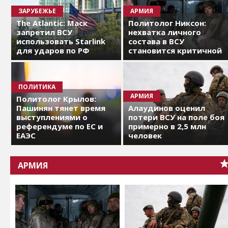
ЗАРУБЕЖЬЕ
АРМИЯ
The Atlantic: Маск
Политолог Никсон:
запретил ВСУ
нехватка личного
использовать Starlink
состава в ВСУ
для ударов по РФ
становится критичной
ПОЛИТИКА
АРМИЯ
Политолог Крылов:
Пашинян тянет время
Алаудинов оценил
выступлениями о
потери ВСУ на поле боя
референдуме по ЕС и
примерно в 2,5 млн
ЕАЭС
человек
АРМИЯ