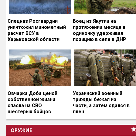
Спецназ Росгвардии
Боец из Якутии на
уничтожил минометный
протяжении месяца в
расчет ВСУ в
одиночку удерживал
Харьковской области
позицию в селе в ДНР
Овчарка Доба ценой
Украинский военный
собственной жизни
трижды бежал из
спасла на СВО
части, а затем сдался в
шестерых бойцов
плен
ОРУЖИЕ