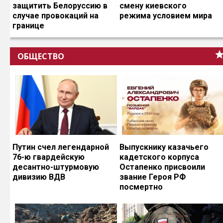
защитить Белоруссию в
смену киевского
случае провокаций на
режима условием мира
границе
ОБЩЕСТВО
Путин счел легендарной
Выпускнику казачьего
76-ю гвардейскую
кадетского корпуса
десантно-штурмовую
Остапенко присвоили
дивизию ВДВ
звание Героя РФ
посмертно