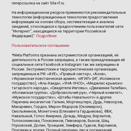
гиперссылка на сайт Sila-rf.ru.
На информационном ресурсе применяются рекомендательные
технологии (информационные технологии предоставления
информации на основе сбора, систематизации и анализа
сведений, относящихся к предпочтениям пользователей сети
"Интернет", находящихся на территории Российской
Федерации)".
Подробнее
.
Пользовательское соглашение
.
*Meta Platforms признана экстремистской организацией, её
деятельность в России запрещена, а также принадлежащие ей
социальные сети Facebook и Instagram так же запрещены в
России. Экстремистские и террористические организации,
запрещенные в РФ: «АУЕ», «Правый сектор», «Азов»,
«Украинская повстанческая армия», «ИГИЛ» (ИГ, Исламское
государство), «Аль-Каида», «УНА-УНСО», «Меджлис крымско-
татарского народа», «Свидетели Иеговы», «Движение Талибан»,
«Исламская группа», «Добровольчий рух», «Чёрный комитет»,
«Мужское государство», «Штабы Навального» и другие.
Перечень иноагентов: Галкин, Моргенштерн, Дудь, Невзоров,
Макаревич, Гордон, Мирон Фёдоров (Оксимирон),
Смольянинов, Монеточка (Елизавета Гардымова), ФБК,
Навальный, Голос Америки, Дождь, Медуза, Верзилов,
Толоконникова, Понасенков, Пивоваров, Быков, Шац,
Глуховский, Долин, Троицкий, Земфира, Гудков, Варламов,
Прусикин и другие. Полный перечень лиц и организаций,