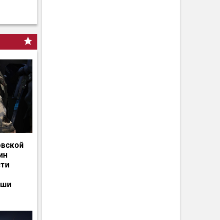
овской
ин
сти
ьши