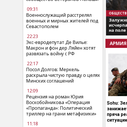
09:31
ОБЩЕСТВ
Военнослужащий расстрелял
Залужны
военных и мирных жителей под
исчерпа
Севастополем
на поле
22:23
Экс-евродепутат Де Вилье:
АРМИЯ
Макрон и фон дер Ляйен хотят
развязать войну с РФ
22:17
Посол Долгов: Меркель
раскрыла чистую правду о целях
Минских соглашений
12:09
Рецензия на роман Юрия
Воскобойникова «Операция
Sohu: Зе
«Пропаганда»: Политический
занижает
триллер на грани метафизики»
пряча р
ситуаци
11:18