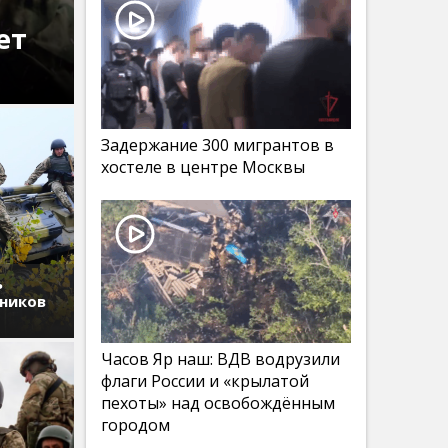
ет
Задержание 300 мигрантов в
хостеле в центре Москвы
ь
дников
Часов Яр наш: ВДВ водрузили
флаги России и «крылатой
пехоты» над освобождённым
городом