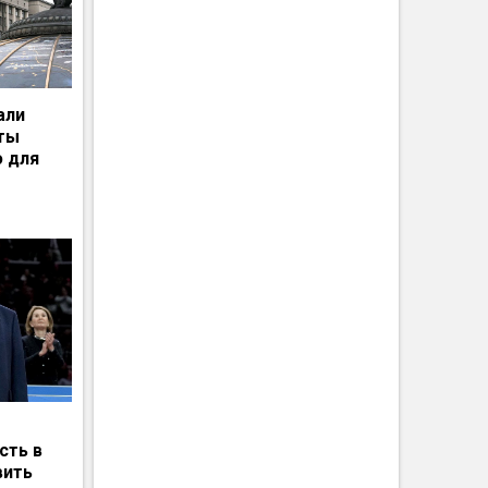
али
рты
ю для
сть в
вить