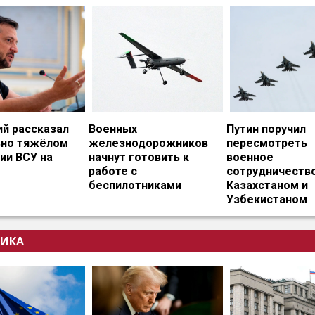
ий рассказал
Военных
Путин поручил
ьно тяжёлом
железнодорожников
пересмотреть
ии ВСУ на
начнут готовить к
военное
работе с
сотрудничество
беспилотниками
Казахстаном и
Узбекистаном
ИКА