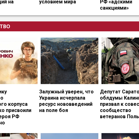
ий на
условием мира
РФ «адскими
санкциями»
ТВО
ику
Залужный уверен, что
Депутат Сарат
го
Украина исчерпала
облдумы Калин
ого корпуса
ресурс нововведений
призвал к сове
ко присвоили
на поле боя
сообщество
ероя РФ
ветеранов Пол
но