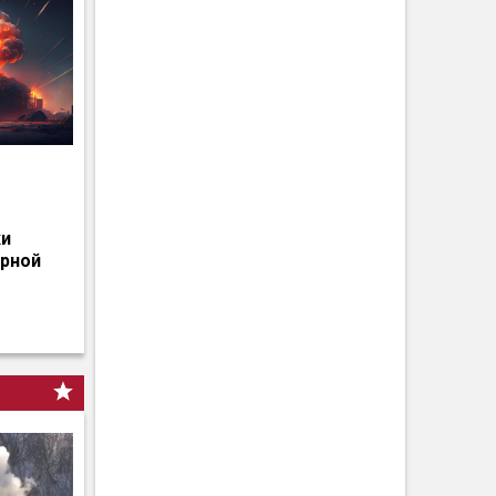
о
ки
ерной