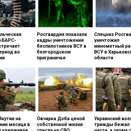
льческая
Росгвардия показала
Спецназ Росгв
 «БАРС-
кадры уничтожения
уничтожил
стречает
беспилотников ВСУ в
минометный ра
ериод во
белгородском
ВСУ в Харьковс
ии
приграничье
области
Якутии на
Овчарка Доба ценой
Украинский во
нии месяца в
собственной жизни
трижды бежал 
у удерживал
спасла на СВО
части, а затем 