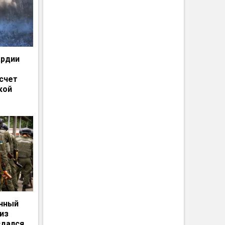
ардии
счет
кой
енный
из
сдался