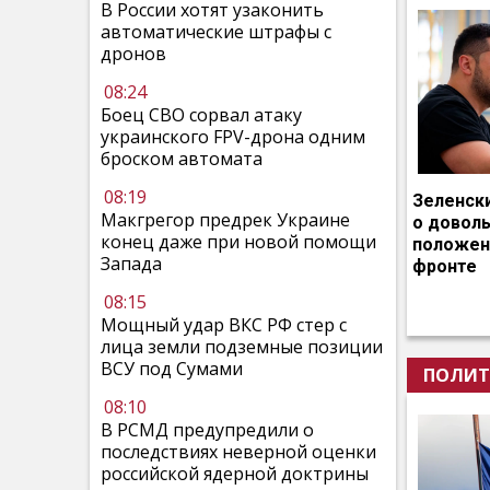
В России хотят узаконить
автоматические штрафы с
дронов
08:24
Боец СВО сорвал атаку
украинского FPV-дрона одним
броском автомата
08:19
Зеленск
Макгрегор предрек Украине
о довол
конец даже при новой помощи
положен
Запада
фронте
08:15
Мощный удар ВКС РФ стер с
лица земли подземные позиции
ВСУ под Сумами
ПОЛИТ
08:10
В РСМД предупредили о
последствиях неверной оценки
российской ядерной доктрины