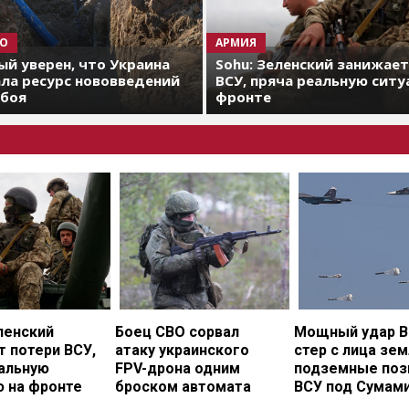
О
АРМИЯ
й уверен, что Украина
Sohu: Зеленский занижае
ла ресурс нововведений
ВСУ, пряча реальную ситу
 боя
фронте
ленский
Боец СВО сорвал
Мощный удар В
 потери ВСУ,
атаку украинского
стер с лица зе
еальную
FPV-дрона одним
подземные поз
ю на фронте
броском автомата
ВСУ под Сумам