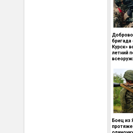
Доброво
бригада
Курск» в
летний п
всеоруж
Боец из 
протяже
одиночк