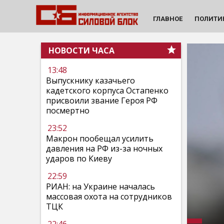
ГЛАВНОЕ
ПОЛИТИ
НОВОСТИ ЧАСА
13:48
Выпускнику казачьего
кадетского корпуса Остапенко
присвоили звание Героя РФ
посмертно
23:52
Макрон пообещал усилить
давления на РФ из-за ночных
ударов по Киеву
22:59
РИАН: на Украине началась
массовая охота на сотрудников
ТЦК