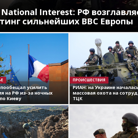
 National Interest: РФ возглавля
тинг сильнейших ВВС Европы
ЬЕ
ПРОИСШЕСТВИЯ
 пообещал усилить
РИАН: на Украине началас
я на РФ из-за ночных
массовая охота на сотру
по Киеву
ТЦК