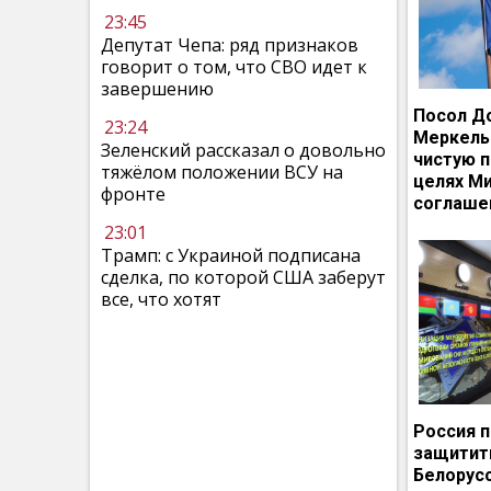
23:45
Депутат Чепа: ряд признаков
говорит о том, что СВО идет к
завершению
Посол Д
23:24
Меркель
Зеленский рассказал о довольно
чистую п
тяжёлом положении ВСУ на
целях М
фронте
соглаше
23:01
Трамп: с Украиной подписана
сделка, по которой США заберут
все, что хотят
Россия 
защитит
Белорусс