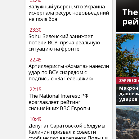
22:46
Залужный уверен, что Украина
The
исчерпала ресурс нововведений
рей
на поле боя
23:30
Sohu: Зеленский занижает
потери ВСУ, пряча реальную
ситуацию на фронте
22:45
Артиллеристы «Ахмата» нанесли
удар по ВСУ снарядом с
подписью «За Геленджик»
ЗАРУБЕЖ
Макрон
22:15
давлени
The National Interest: РФ
ударов 
возглавляет рейтинг
сильнейших ВВС Европы
10:49
Депутат Саратовской облдумы
Калинин призвал к совести
сообщество ветеранов Польши