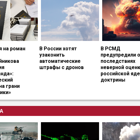
я на роман
В России хотят
В РСМД
узаконить
предупредили 
йникова
автоматические
последствиях
ия
штрафы с дронов
неверной оцен
нда»:
российской яд
еский
доктрины
на грани
ики»
А