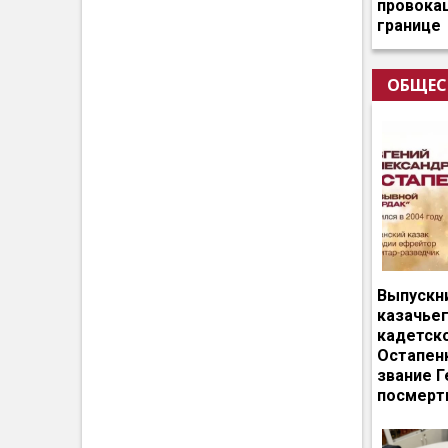
провокац
границе
ОБЩЕС
Выпускн
казачье
кадетск
Остапен
звание Г
посмерт