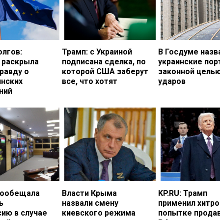
олгов:
Трамп: с Украиной
В Госдуме назв
 раскрыла
подписана сделка, по
украинские по
равду о
которой США заберут
законной цель
инских
все, что хотят
ударов
ний
пообещала
Власти Крыма
KP.RU: Трамп
ь
назвали смену
применил хитро
ию в случае
киевского режима
попытке прода