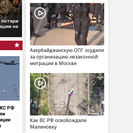
т потери
ацию на
Азербайджанскую ОПГ осудили
за организацию незаконной
миграции в Москве
КС РФ
мли
иции
Как ВС РФ освобождали
и
Малиновку