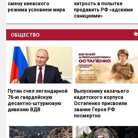
смену киевского
хитрость в попытке
режима условием мира
продавить РФ «адскими
санкциями»
ОБЩЕСТВО
Путин счел легендарной
Выпускнику казачьего
76-ю гвардейскую
кадетского корпуса
десантно-штурмовую
Остапенко присвоили
дивизию ВДВ
звание Героя РФ
посмертно