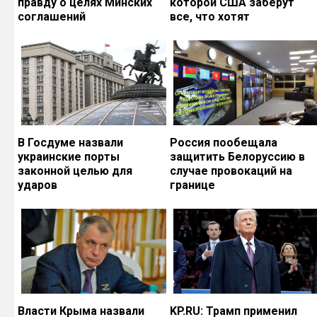
правду о целях Минских
которой США заберут
соглашений
все, что хотят
В Госдуме назвали
Россия пообещала
украинские порты
защитить Белоруссию в
законной целью для
случае провокаций на
ударов
границе
Власти Крыма назвали
KP.RU: Трамп применил