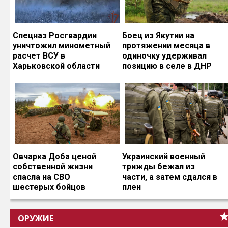
Спецназ Росгвардии
Боец из Якутии на
уничтожил минометный
протяжении месяца в
расчет ВСУ в
одиночку удерживал
Харьковской области
позицию в селе в ДНР
Овчарка Доба ценой
Украинский военный
собственной жизни
трижды бежал из
спасла на СВО
части, а затем сдался в
шестерых бойцов
плен
ОРУЖИЕ