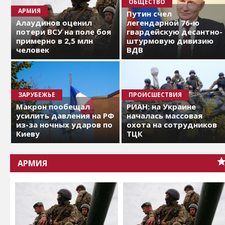
ОБЩЕСТВО
АРМИЯ
Путин счел
Алаудинов оценил
легендарной 76-ю
потери ВСУ на поле боя
гвардейскую десантно-
примерно в 2,5 млн
штурмовую дивизию
человек
ВДВ
ЗАРУБЕЖЬЕ
ПРОИСШЕСТВИЯ
Макрон пообещал
РИАН: на Украине
усилить давления на РФ
началась массовая
из-за ночных ударов по
охота на сотрудников
Киеву
ТЦК
АРМИЯ