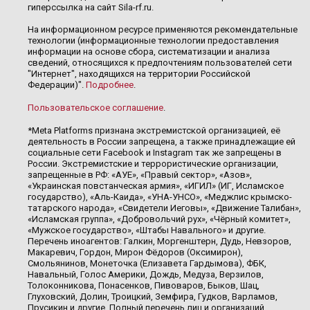
гиперссылка на сайт Sila-rf.ru.
На информационном ресурсе применяются рекомендательные
технологии (информационные технологии предоставления
информации на основе сбора, систематизации и анализа
сведений, относящихся к предпочтениям пользователей сети
"Интернет", находящихся на территории Российской
Федерации)".
Подробнее
.
Пользовательское соглашение
.
*Meta Platforms признана экстремистской организацией, её
деятельность в России запрещена, а также принадлежащие ей
социальные сети Facebook и Instagram так же запрещены в
России. Экстремистские и террористические организации,
запрещенные в РФ: «АУЕ», «Правый сектор», «Азов»,
«Украинская повстанческая армия», «ИГИЛ» (ИГ, Исламское
государство), «Аль-Каида», «УНА-УНСО», «Меджлис крымско-
татарского народа», «Свидетели Иеговы», «Движение Талибан»,
«Исламская группа», «Добровольчий рух», «Чёрный комитет»,
«Мужское государство», «Штабы Навального» и другие.
Перечень иноагентов: Галкин, Моргенштерн, Дудь, Невзоров,
Макаревич, Гордон, Мирон Фёдоров (Оксимирон),
Смольянинов, Монеточка (Елизавета Гардымова), ФБК,
Навальный, Голос Америки, Дождь, Медуза, Верзилов,
Толоконникова, Понасенков, Пивоваров, Быков, Шац,
Глуховский, Долин, Троицкий, Земфира, Гудков, Варламов,
Прусикин и другие. Полный перечень лиц и организаций,