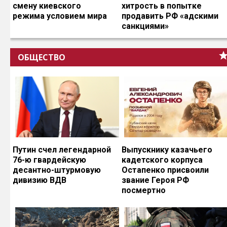
смену киевского
хитрость в попытке
режима условием мира
продавить РФ «адскими
санкциями»
ОБЩЕСТВО
Путин счел легендарной
Выпускнику казачьего
76-ю гвардейскую
кадетского корпуса
десантно-штурмовую
Остапенко присвоили
дивизию ВДВ
звание Героя РФ
посмертно