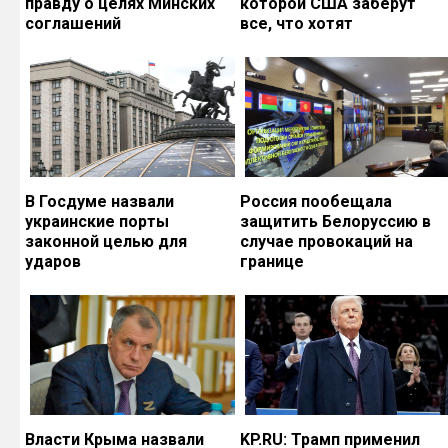
правду о целях Минских
которой США заберут
соглашений
все, что хотят
В Госдуме назвали
Россия пообещала
украинские порты
защитить Белоруссию в
законной целью для
случае провокаций на
ударов
границе
Власти Крыма назвали
KP.RU: Трамп применил