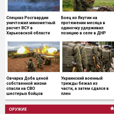
Спецназ Росгвардии
Боец из Якутии на
уничтожил минометный
протяжении месяца в
расчет ВСУ в
одиночку удерживал
Харьковской области
позицию в селе в ДНР
Овчарка Доба ценой
Украинский военный
собственной жизни
трижды бежал из
спасла на СВО
части, а затем сдался в
шестерых бойцов
плен
ОРУЖИЕ