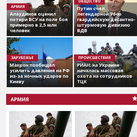
ОБЩЕСТВО
АРМИЯ
Путин счел
Алаудинов оценил
легендарной 76-ю
потери ВСУ на поле боя
гвардейскую десантно-
примерно в 2,5 млн
штурмовую дивизию
человек
ВДВ
ЗАРУБЕЖЬЕ
ПРОИСШЕСТВИЯ
Макрон пообещал
РИАН: на Украине
усилить давления на РФ
началась массовая
из-за ночных ударов по
охота на сотрудников
Киеву
ТЦК
АРМИЯ