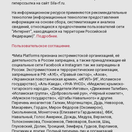
гиперссылка на сайт Sila-rf.ru.
На информационном ресурсе применяются рекомендательные
технологии (информационные технологии предоставления
информации на основе сбора, систематизации и анализа
сведений, относящихся к предпочтениям пользователей сети
"Интернет", находящихся на территории Российской
Федерации)".
Подробнее
.
Пользовательское соглашение
.
*Meta Platforms признана экстремистской организацией, её
деятельность в России запрещена, а также принадлежащие ей
социальные сети Facebook и Instagram так же запрещены в
России. Экстремистские и террористические организации,
запрещенные в РФ: «АУЕ», «Правый сектор», «Азов»,
«Украинская повстанческая армия», «ИГИЛ» (ИГ, Исламское
государство), «Аль-Каида», «УНА-УНСО», «Меджлис крымско-
татарского народа», «Свидетели Иеговы», «Движение Талибан»,
«Исламская группа», «Добровольчий рух», «Чёрный комитет»,
«Мужское государство», «Штабы Навального» и другие.
Перечень иноагентов: Галкин, Моргенштерн, Дудь, Невзоров,
Макаревич, Гордон, Мирон Фёдоров (Оксимирон),
Смольянинов, Монеточка (Елизавета Гардымова), ФБК,
Навальный, Голос Америки, Дождь, Медуза, Верзилов,
Толоконникова, Понасенков, Пивоваров, Быков, Шац,
Глуховский, Долин, Троицкий, Земфира, Гудков, Варламов,
Прусикин и другие. Полный перечень лиц и организаций,