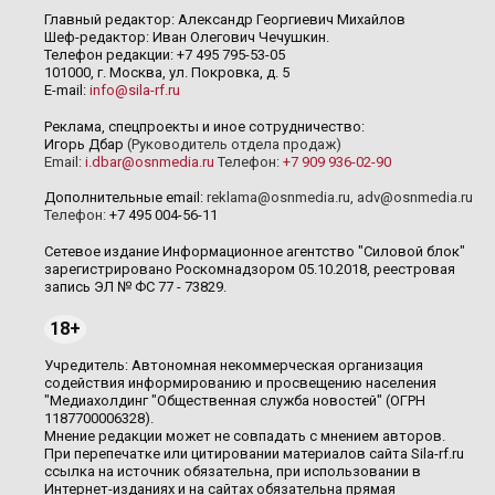
Главный редактор: Александр Георгиевич Михайлов
Шеф-редактор: Иван Олегович Чечушкин.
Телефон редакции: +7 495 795-53-05
101000, г. Москва, ул. Покровка, д. 5
E-mail:
info@sila-rf.ru
Реклама, спецпроекты и иное сотрудничество:
Игорь Дбар
(Руководитель отдела продаж)
Email:
i.dbar@osnmedia.ru
Телефон:
+7 909 936-02-90
Дополнительные email:
reklama@osnmedia.ru
,
adv@osnmedia.ru
Телефон:
+7 495 004-56-11
Сетевое издание Информационное агентство "Силовой блок"
зарегистрировано Роскомнадзором 05.10.2018, реестровая
запись ЭЛ № ФС 77 - 73829.
18+
Учредитель: Автономная некоммерческая организация
содействия информированию и просвещению населения
"Медиахолдинг "Общественная служба новостей" (ОГРН
1187700006328).
Мнение редакции может не совпадать с мнением авторов.
При перепечатке или цитировании материалов сайта Sila-rf.ru
ссылка на источник обязательна, при использовании в
Интернет-изданиях и на сайтах обязательна прямая