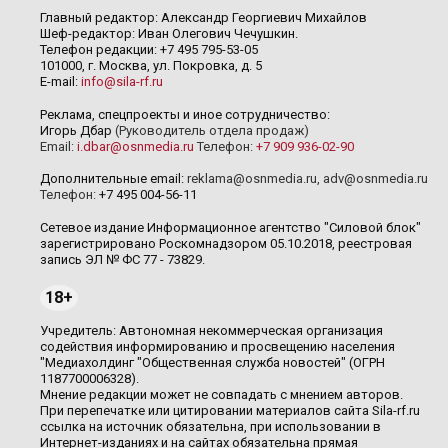
Главный редактор: Александр Георгиевич Михайлов
Шеф-редактор: Иван Олегович Чечушкин.
Телефон редакции: +7 495 795-53-05
101000, г. Москва, ул. Покровка, д. 5
E-mail:
info@sila-rf.ru
Реклама, спецпроекты и иное сотрудничество:
Игорь Дбар
(Руководитель отдела продаж)
Email:
i.dbar@osnmedia.ru
Телефон:
+7 909 936-02-90
Дополнительные email:
reklama@osnmedia.ru
,
adv@osnmedia.ru
Телефон:
+7 495 004-56-11
Сетевое издание Информационное агентство "Силовой блок"
зарегистрировано Роскомнадзором 05.10.2018, реестровая
запись ЭЛ № ФС 77 - 73829.
18+
Учредитель: Автономная некоммерческая организация
содействия информированию и просвещению населения
"Медиахолдинг "Общественная служба новостей" (ОГРН
1187700006328).
Мнение редакции может не совпадать с мнением авторов.
При перепечатке или цитировании материалов сайта Sila-rf.ru
ссылка на источник обязательна, при использовании в
Интернет-изданиях и на сайтах обязательна прямая