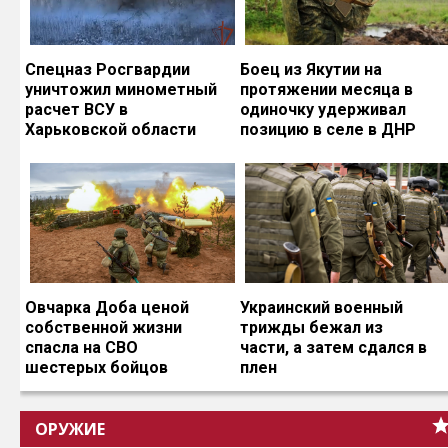
Спецназ Росгвардии
Боец из Якутии на
уничтожил минометный
протяжении месяца в
расчет ВСУ в
одиночку удерживал
Харьковской области
позицию в селе в ДНР
Овчарка Доба ценой
Украинский военный
собственной жизни
трижды бежал из
спасла на СВО
части, а затем сдался в
шестерых бойцов
плен
ОРУЖИЕ