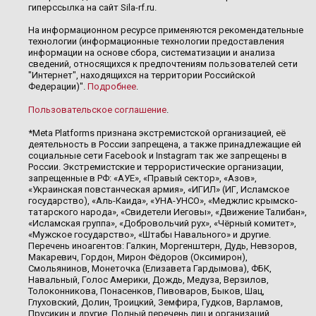
гиперссылка на сайт Sila-rf.ru.
На информационном ресурсе применяются рекомендательные
технологии (информационные технологии предоставления
информации на основе сбора, систематизации и анализа
сведений, относящихся к предпочтениям пользователей сети
"Интернет", находящихся на территории Российской
Федерации)".
Подробнее
.
Пользовательское соглашение
.
*Meta Platforms признана экстремистской организацией, её
деятельность в России запрещена, а также принадлежащие ей
социальные сети Facebook и Instagram так же запрещены в
России. Экстремистские и террористические организации,
запрещенные в РФ: «АУЕ», «Правый сектор», «Азов»,
«Украинская повстанческая армия», «ИГИЛ» (ИГ, Исламское
государство), «Аль-Каида», «УНА-УНСО», «Меджлис крымско-
татарского народа», «Свидетели Иеговы», «Движение Талибан»,
«Исламская группа», «Добровольчий рух», «Чёрный комитет»,
«Мужское государство», «Штабы Навального» и другие.
Перечень иноагентов: Галкин, Моргенштерн, Дудь, Невзоров,
Макаревич, Гордон, Мирон Фёдоров (Оксимирон),
Смольянинов, Монеточка (Елизавета Гардымова), ФБК,
Навальный, Голос Америки, Дождь, Медуза, Верзилов,
Толоконникова, Понасенков, Пивоваров, Быков, Шац,
Глуховский, Долин, Троицкий, Земфира, Гудков, Варламов,
Прусикин и другие. Полный перечень лиц и организаций,