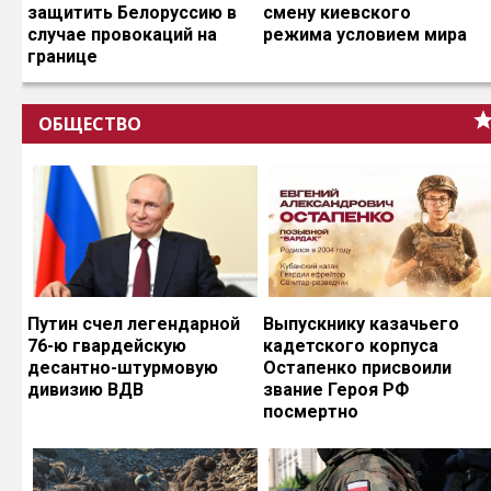
защитить Белоруссию в
смену киевского
случае провокаций на
режима условием мира
границе
ОБЩЕСТВО
Путин счел легендарной
Выпускнику казачьего
76-ю гвардейскую
кадетского корпуса
десантно-штурмовую
Остапенко присвоили
дивизию ВДВ
звание Героя РФ
посмертно