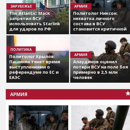
ЗАРУБЕЖЬЕ
АРМИЯ
The Atlantic: Маск
Политолог Никсон:
запретил ВСУ
нехватка личного
использовать Starlink
состава в ВСУ
для ударов по РФ
становится критичной
ПОЛИТИКА
АРМИЯ
Политолог Крылов:
Пашинян тянет время
Алаудинов оценил
выступлениями о
потери ВСУ на поле боя
референдуме по ЕС и
примерно в 2,5 млн
ЕАЭС
человек
АРМИЯ