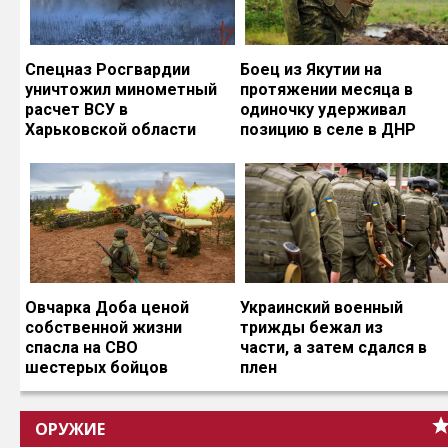
Спецназ Росгвардии
Боец из Якутии на
уничтожил минометный
протяжении месяца в
расчет ВСУ в
одиночку удерживал
Харьковской области
позицию в селе в ДНР
Овчарка Доба ценой
Украинский военный
собственной жизни
трижды бежал из
спасла на СВО
части, а затем сдался в
шестерых бойцов
плен
ОРУЖИЕ