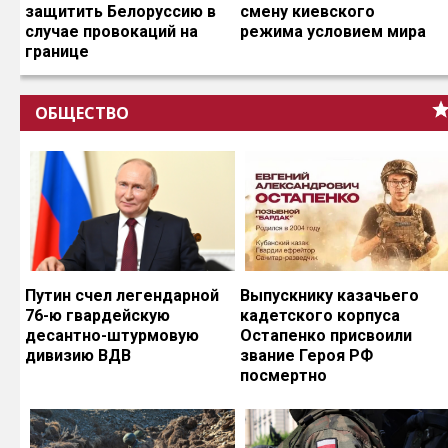
защитить Белоруссию в
смену киевского
случае провокаций на
режима условием мира
границе
ОБЩЕСТВО
Путин счел легендарной
Выпускнику казачьего
76-ю гвардейскую
кадетского корпуса
десантно-штурмовую
Остапенко присвоили
дивизию ВДВ
звание Героя РФ
посмертно