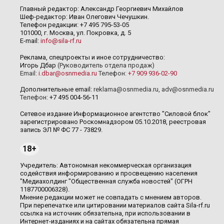
Главный редактор: Александр Георгиевич Михайлов
Шеф-редактор: Иван Олегович Чечушкин.
Телефон редакции: +7 495 795-53-05
101000, г. Москва, ул. Покровка, д. 5
E-mail:
info@sila-rf.ru
Реклама, спецпроекты и иное сотрудничество:
Игорь Дбар
(Руководитель отдела продаж)
Email:
i.dbar@osnmedia.ru
Телефон:
+7 909 936-02-90
Дополнительные email:
reklama@osnmedia.ru
,
adv@osnmedia.ru
Телефон:
+7 495 004-56-11
Сетевое издание Информационное агентство "Силовой блок"
зарегистрировано Роскомнадзором 05.10.2018, реестровая
запись ЭЛ № ФС 77 - 73829.
18+
Учредитель: Автономная некоммерческая организация
содействия информированию и просвещению населения
"Медиахолдинг "Общественная служба новостей" (ОГРН
1187700006328).
Мнение редакции может не совпадать с мнением авторов.
При перепечатке или цитировании материалов сайта Sila-rf.ru
ссылка на источник обязательна, при использовании в
Интернет-изданиях и на сайтах обязательна прямая