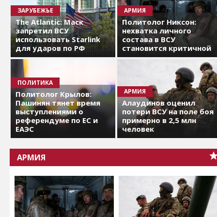
ЗАРУБЕЖЬЕ
АРМИЯ
The Atlantic: Маск
Политолог Никсон:
запретил ВСУ
нехватка личного
использовать Starlink
состава в ВСУ
для ударов по РФ
становится критичной
ПОЛИТИКА
АРМИЯ
Политолог Крылов:
Пашинян тянет время
Алаудинов оценил
выступлениями о
потери ВСУ на поле боя
референдуме по ЕС и
примерно в 2,5 млн
ЕАЭС
человек
АРМИЯ