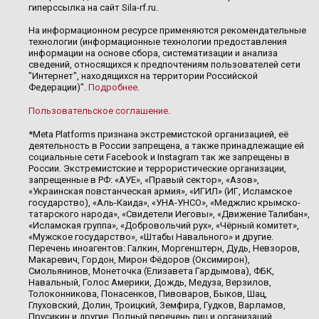
гиперссылка на сайт Sila-rf.ru.
На информационном ресурсе применяются рекомендательные
технологии (информационные технологии предоставления
информации на основе сбора, систематизации и анализа
сведений, относящихся к предпочтениям пользователей сети
"Интернет", находящихся на территории Российской
Федерации)".
Подробнее
.
Пользовательское соглашение
.
*Meta Platforms признана экстремистской организацией, её
деятельность в России запрещена, а также принадлежащие ей
социальные сети Facebook и Instagram так же запрещены в
России. Экстремистские и террористические организации,
запрещенные в РФ: «АУЕ», «Правый сектор», «Азов»,
«Украинская повстанческая армия», «ИГИЛ» (ИГ, Исламское
государство), «Аль-Каида», «УНА-УНСО», «Меджлис крымско-
татарского народа», «Свидетели Иеговы», «Движение Талибан»,
«Исламская группа», «Добровольчий рух», «Чёрный комитет»,
«Мужское государство», «Штабы Навального» и другие.
Перечень иноагентов: Галкин, Моргенштерн, Дудь, Невзоров,
Макаревич, Гордон, Мирон Фёдоров (Оксимирон),
Смольянинов, Монеточка (Елизавета Гардымова), ФБК,
Навальный, Голос Америки, Дождь, Медуза, Верзилов,
Толоконникова, Понасенков, Пивоваров, Быков, Шац,
Глуховский, Долин, Троицкий, Земфира, Гудков, Варламов,
Прусикин и другие. Полный перечень лиц и организаций,