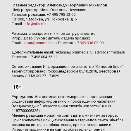
Главный редактор: Александр Георгиевич Михайлов
Шеф-редактор: Иван Олегович Чечушкин.
Телефон редакции: +7 495 795-53-05
101000, г. Москва, ул. Покровка, д. 5
E-mail:
info@sila-rf.ru
Реклама, спецпроекты и иное сотрудничество:
Игорь Дбар
(Руководитель отдела продаж)
Email:
i.dbar@osnmedia.ru
Телефон:
+7 909 936-02-90
Дополнительные email:
reklama@osnmedia.ru
,
adv@osnmedia.ru
Телефон:
+7 495 004-56-11
Сетевое издание Информационное агентство "Силовой блок"
зарегистрировано Роскомнадзором 05.10.2018, реестровая
запись ЭЛ № ФС 77 - 73829.
18+
Учредитель: Автономная некоммерческая организация
содействия информированию и просвещению населения
"Медиахолдинг "Общественная служба новостей" (ОГРН
1187700006328).
Мнение редакции может не совпадать с мнением авторов.
При перепечатке или цитировании материалов сайта Sila-rf.ru
ссылка на источник обязательна, при использовании в
Интернет-изданиях и на сайтах обязательна прямая