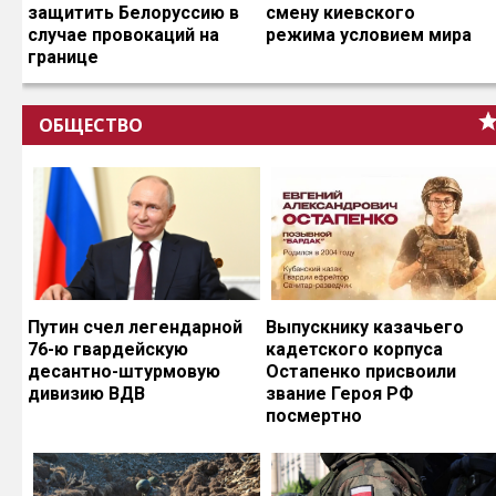
защитить Белоруссию в
смену киевского
случае провокаций на
режима условием мира
границе
ОБЩЕСТВО
Путин счел легендарной
Выпускнику казачьего
76-ю гвардейскую
кадетского корпуса
десантно-штурмовую
Остапенко присвоили
дивизию ВДВ
звание Героя РФ
посмертно