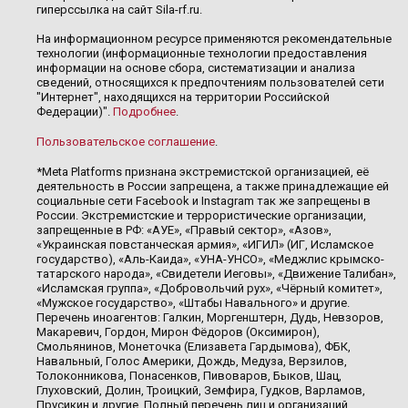
гиперссылка на сайт Sila-rf.ru.
На информационном ресурсе применяются рекомендательные
технологии (информационные технологии предоставления
информации на основе сбора, систематизации и анализа
сведений, относящихся к предпочтениям пользователей сети
"Интернет", находящихся на территории Российской
Федерации)".
Подробнее
.
Пользовательское соглашение
.
*Meta Platforms признана экстремистской организацией, её
деятельность в России запрещена, а также принадлежащие ей
социальные сети Facebook и Instagram так же запрещены в
России. Экстремистские и террористические организации,
запрещенные в РФ: «АУЕ», «Правый сектор», «Азов»,
«Украинская повстанческая армия», «ИГИЛ» (ИГ, Исламское
государство), «Аль-Каида», «УНА-УНСО», «Меджлис крымско-
татарского народа», «Свидетели Иеговы», «Движение Талибан»,
«Исламская группа», «Добровольчий рух», «Чёрный комитет»,
«Мужское государство», «Штабы Навального» и другие.
Перечень иноагентов: Галкин, Моргенштерн, Дудь, Невзоров,
Макаревич, Гордон, Мирон Фёдоров (Оксимирон),
Смольянинов, Монеточка (Елизавета Гардымова), ФБК,
Навальный, Голос Америки, Дождь, Медуза, Верзилов,
Толоконникова, Понасенков, Пивоваров, Быков, Шац,
Глуховский, Долин, Троицкий, Земфира, Гудков, Варламов,
Прусикин и другие. Полный перечень лиц и организаций,