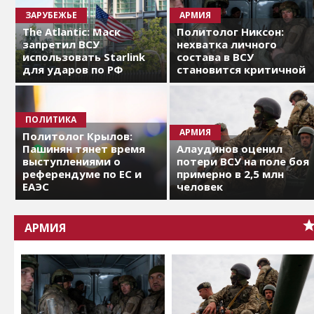
ЗАРУБЕЖЬЕ
АРМИЯ
The Atlantic: Маск
Политолог Никсон:
запретил ВСУ
нехватка личного
использовать Starlink
состава в ВСУ
для ударов по РФ
становится критичной
ПОЛИТИКА
АРМИЯ
Политолог Крылов:
Пашинян тянет время
Алаудинов оценил
выступлениями о
потери ВСУ на поле боя
референдуме по ЕС и
примерно в 2,5 млн
ЕАЭС
человек
АРМИЯ