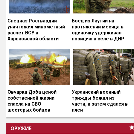
Спецназ Росгвардии
Боец из Якутии на
уничтожил минометный
протяжении месяца в
расчет ВСУ в
одиночку удерживал
Харьковской области
позицию в селе в ДНР
Овчарка Доба ценой
Украинский военный
собственной жизни
трижды бежал из
спасла на СВО
части, а затем сдался в
шестерых бойцов
плен
ОРУЖИЕ