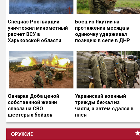
Спецназ Росгвардии
Боец из Якутии на
уничтожил минометный
протяжении месяца в
расчет ВСУ в
одиночку удерживал
Харьковской области
позицию в селе в ДНР
Овчарка Доба ценой
Украинский военный
собственной жизни
трижды бежал из
спасла на СВО
части, а затем сдался в
шестерых бойцов
плен
ОРУЖИЕ