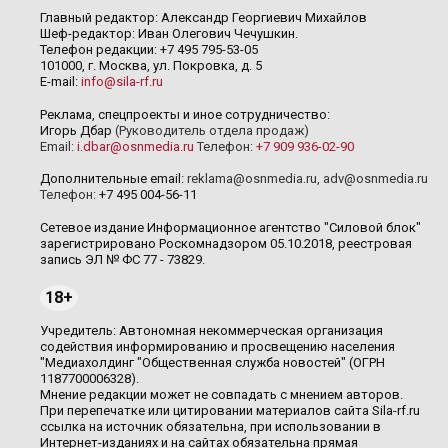
Главный редактор: Александр Георгиевич Михайлов
Шеф-редактор: Иван Олегович Чечушкин.
Телефон редакции: +7 495 795-53-05
101000, г. Москва, ул. Покровка, д. 5
E-mail:
info@sila-rf.ru
Реклама, спецпроекты и иное сотрудничество:
Игорь Дбар
(Руководитель отдела продаж)
Email:
i.dbar@osnmedia.ru
Телефон:
+7 909 936-02-90
Дополнительные email:
reklama@osnmedia.ru
,
adv@osnmedia.ru
Телефон:
+7 495 004-56-11
Сетевое издание Информационное агентство "Силовой блок"
зарегистрировано Роскомнадзором 05.10.2018, реестровая
запись ЭЛ № ФС 77 - 73829.
18+
Учредитель: Автономная некоммерческая организация
содействия информированию и просвещению населения
"Медиахолдинг "Общественная служба новостей" (ОГРН
1187700006328).
Мнение редакции может не совпадать с мнением авторов.
При перепечатке или цитировании материалов сайта Sila-rf.ru
ссылка на источник обязательна, при использовании в
Интернет-изданиях и на сайтах обязательна прямая