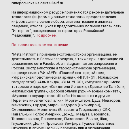
гиперссылка на сайт Sila-rf.ru.
На информационном ресурсе применяются рекомендательные
технологии (информационные технологии предоставления
информации на основе сбора, систематизации и анализа
сведений, относящихся к предпочтениям пользователей сети
"Интернет", находящихся на территории Российской
Федерации)".
Подробнее
.
Пользовательское соглашение
.
*Meta Platforms признана экстремистской организацией, её
деятельность в России запрещена, а также принадлежащие ей
социальные сети Facebook и Instagram так же запрещены в
России. Экстремистские и террористические организации,
запрещенные в РФ: «АУЕ», «Правый сектор», «Азов»,
«Украинская повстанческая армия», «ИГИЛ» (ИГ, Исламское
государство), «Аль-Каида», «УНА-УНСО», «Меджлис крымско-
татарского народа», «Свидетели Иеговы», «Движение Талибан»,
«Исламская группа», «Добровольчий рух», «Чёрный комитет»,
«Мужское государство», «Штабы Навального» и другие.
Перечень иноагентов: Галкин, Моргенштерн, Дудь, Невзоров,
Макаревич, Гордон, Мирон Фёдоров (Оксимирон),
Смольянинов, Монеточка (Елизавета Гардымова), ФБК,
Навальный, Голос Америки, Дождь, Медуза, Верзилов,
Толоконникова, Понасенков, Пивоваров, Быков, Шац,
Глуховский, Долин, Троицкий, Земфира, Гудков, Варламов,
Прусикин и другие. Полный перечень лиц и организаций,