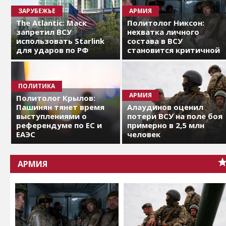
ЗАРУБЕЖЬЕ
АРМИЯ
The Atlantic: Маск
Политолог Никсон:
запретил ВСУ
нехватка личного
использовать Starlink
состава в ВСУ
для ударов по РФ
становится критичной
ПОЛИТИКА
АРМИЯ
Политолог Крылов:
Пашинян тянет время
Алаудинов оценил
выступлениями о
потери ВСУ на поле боя
референдуме по ЕС и
примерно в 2,5 млн
ЕАЭС
человек
АРМИЯ