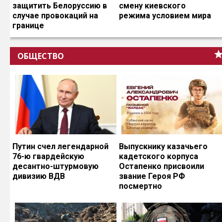
защитить Белоруссию в
смену киевского
случае провокаций на
режима условием мира
границе
ОБЩЕСТВО
Путин счел легендарной
Выпускнику казачьего
76-ю гвардейскую
кадетского корпуса
десантно-штурмовую
Остапенко присвоили
дивизию ВДВ
звание Героя РФ
посмертно