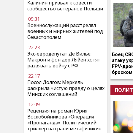
Калинин призвал к совести
сообщество ветеранов Польши
09:31
Военнослужащий расстрелял
военных и мирных жителей под
Севастополем
22:23
Экс-евродепутат Де Вилье:
Боец СВ
Макрон и фон дер Ляйен хотят
атаку ук
развязать войну с РФ
FPV-дро
броском
22:17
Посол Долгов: Меркель
раскрыла чистую правду о целях
ПОЛИТ
Минских соглашений
12:09
Рецензия на роман Юрия
Воскобойникова «Операция
«Пропаганда»: Политический
триллер на грани метафизики»