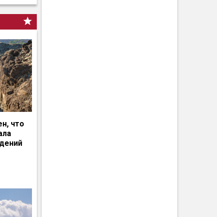
н, что
ала
едений