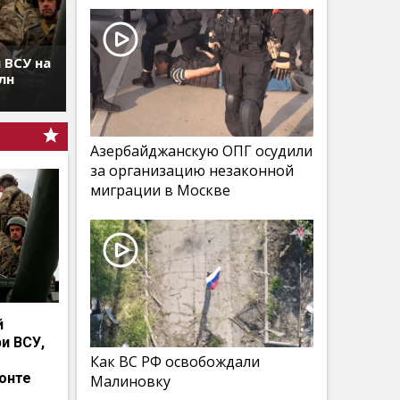
 ВСУ на
лн
Азербайджанскую ОПГ осудили
за организацию незаконной
миграции в Москве
й
и ВСУ,
Как ВС РФ освобождали
онте
Малиновку