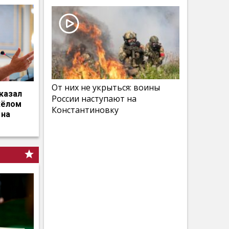
От них не укрыться: воины
казал
России наступают на
жёлом
Константиновку
 на