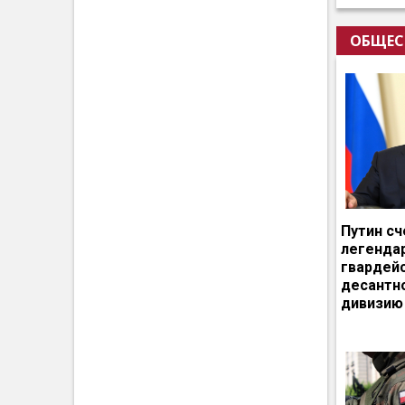
ОБЩЕС
Путин сч
легенда
гвардей
десантн
дивизию