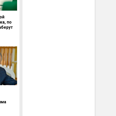
ной
ка, по
аберут
има