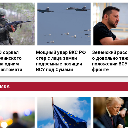
О сорвал
Мощный удар ВКС РФ
Зеленский расс
раинского
стер с лица земли
о довольно тя
на одним
подземные позиции
положении ВСУ
 автомата
ВСУ под Сумами
фронте
ИКА