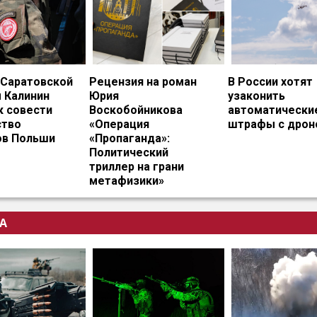
 Саратовской
Рецензия на роман
В России хотят
 Калинин
Юрия
узаконить
к совести
Воскобойникова
автоматически
тво
«Операция
штрафы с дрон
ов Польши
«Пропаганда»:
Политический
триллер на грани
метафизики»
А