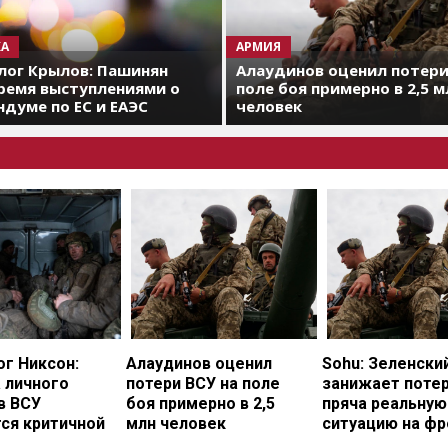
А
АРМИЯ
лог Крылов: Пашинян
Алаудинов оценил потери
ремя выступлениями о
поле боя примерно в 2,5 м
думе по ЕС и ЕАЭС
человек
г Никсон:
Алаудинов оценил
Sohu: Зеленски
 личного
потери ВСУ на поле
занижает потер
в ВСУ
боя примерно в 2,5
пряча реальную
ся критичной
млн человек
ситуацию на фр