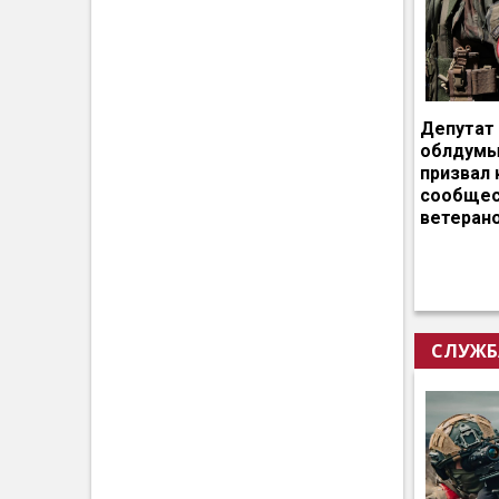
Депутат
облдумы
призвал 
сообщес
ветеран
СЛУЖБ