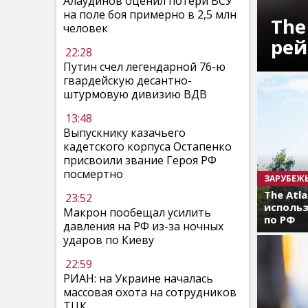
Алаудинов оценил потери ВСУ
на поле боя примерно в 2,5 млн
The
человек
рей
22:28
Путин счел легендарной 76-ю
гвардейскую десантно-
штурмовую дивизию ВДВ
13:48
Выпускнику казачьего
кадетского корпуса Остапенко
присвоили звание Героя РФ
посмертно
ЗАРУБЕЖ
The Atl
23:52
использ
Макрон пообещал усилить
по РФ
давления на РФ из-за ночных
ударов по Киеву
22:59
РИАН: на Украине началась
массовая охота на сотрудников
ТЦК