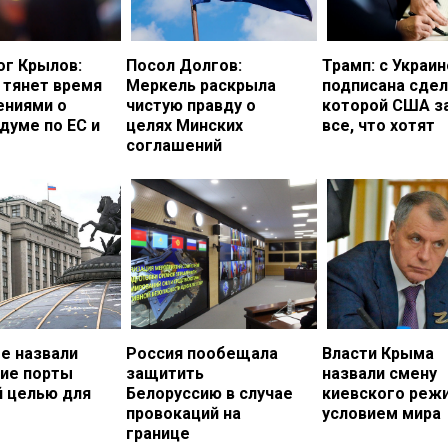
ог Крылов:
Посол Долгов:
Трамп: с Украи
 тянет время
Меркель раскрыла
подписана сдел
ениями о
чистую правду о
которой США з
думе по ЕС и
целях Минских
все, что хотят
соглашений
е назвали
Россия пообещала
Власти Крыма
кие порты
защитить
назвали смену
й целью для
Белоруссию в случае
киевского реж
провокаций на
условием мира
границе