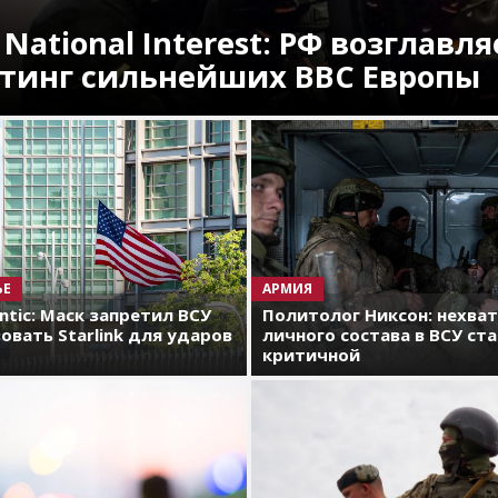
 National Interest: РФ возглавля
тинг сильнейших ВВС Европы
ЬЕ
АРМИЯ
antic: Маск запретил ВСУ
Политолог Никсон: нехва
овать Starlink для ударов
личного состава в ВСУ ст
критичной