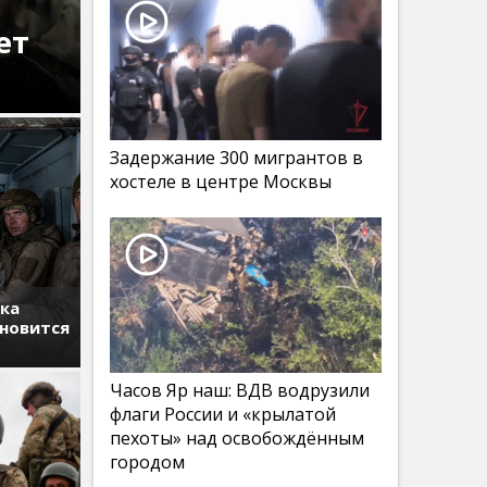
ет
Задержание 300 мигрантов в
хостеле в центре Москвы
тка
ановится
Часов Яр наш: ВДВ водрузили
флаги России и «крылатой
пехоты» над освобождённым
городом