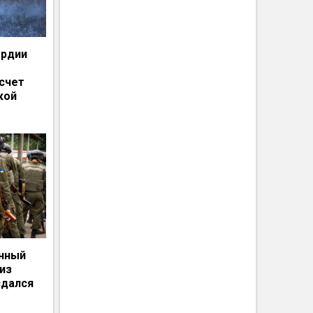
ардии
счет
кой
енный
из
сдался