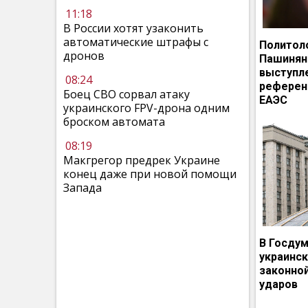
11:18
В России хотят узаконить
автоматические штрафы с
Политол
дронов
Пашинян
выступл
08:24
референ
Боец СВО сорвал атаку
ЕАЭС
украинского FPV-дрона одним
броском автомата
08:19
Макгрегор предрек Украине
конец даже при новой помощи
Запада
В Госдум
украинс
законно
ударов