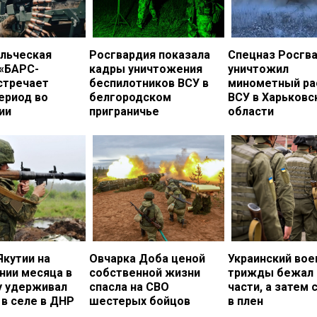
льческая
Росгвардия показала
Спецназ Росгв
 «БАРС-
кадры уничтожения
уничтожил
стречает
беспилотников ВСУ в
минометный ра
ериод во
белгородском
ВСУ в Харьковс
ии
приграничье
области
Якутии на
Овчарка Доба ценой
Украинский во
нии месяца в
собственной жизни
трижды бежал 
у удерживал
спасла на СВО
части, а затем 
в селе в ДНР
шестерых бойцов
в плен