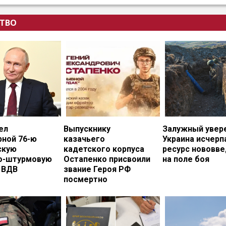
ТВО
ел
Выпускнику
Залужный увере
рной 76-ю
казачьего
Украина исчерп
скую
кадетского корпуса
ресурс нововв
о-штурмовую
Остапенко присвоили
на поле боя
 ВДВ
звание Героя РФ
посмертно