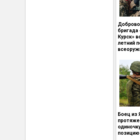
Доброво
бригада
Курск» в
летний п
всеоруж
Боец из 
протяже
одиночк
позицию 