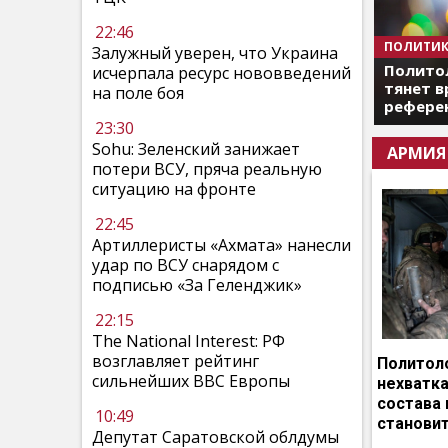
22:46
ПОЛИТИК
Залужный уверен, что Украина
Полито
исчерпала ресурс нововведений
тянет в
на поле боя
референ
23:30
Sohu: Зеленский занижает
АРМИЯ
потери ВСУ, пряча реальную
ситуацию на фронте
22:45
Артиллеристы «Ахмата» нанесли
удар по ВСУ снарядом с
подписью «За Геленджик»
22:15
The National Interest: РФ
возглавляет рейтинг
Политоло
сильнейших ВВС Европы
нехватка
состава 
10:49
становит
Депутат Саратовской облдумы