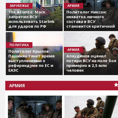
ЗАРУБЕЖЬЕ
АРМИЯ
The Atlantic: Маск
Политолог Никсон:
запретил ВСУ
нехватка личного
использовать Starlink
состава в ВСУ
для ударов по РФ
становится критичной
ПОЛИТИКА
АРМИЯ
Политолог Крылов:
Пашинян тянет время
Алаудинов оценил
выступлениями о
потери ВСУ на поле боя
референдуме по ЕС и
примерно в 2,5 млн
ЕАЭС
человек
АРМИЯ