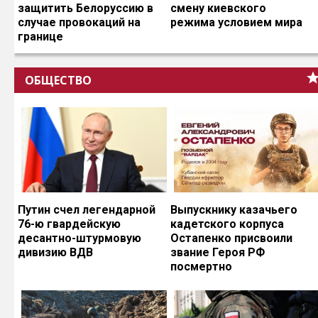
защитить Белоруссию в
смену киевского
случае провокаций на
режима условием мира
границе
ОБЩЕСТВО
Путин счел легендарной
Выпускнику казачьего
76-ю гвардейскую
кадетского корпуса
десантно-штурмовую
Остапенко присвоили
дивизию ВДВ
звание Героя РФ
посмертно