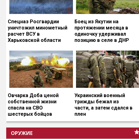
Спецназ Росгвардии
Боец из Якутии на
уничтожил минометный
протяжении месяца в
расчет ВСУ в
одиночку удерживал
Харьковской области
позицию в селе в ДНР
Овчарка Доба ценой
Украинский военный
собственной жизни
трижды бежал из
спасла на СВО
части, а затем сдался в
шестерых бойцов
плен
ОРУЖИЕ