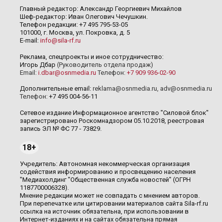
Главный редактор: Александр Георгиевич Михайлов
Шеф-редактор: Иван Олегович Чечушкин.
Телефон редакции: +7 495 795-53-05
101000, г. Москва, ул. Покровка, д. 5
E-mail:
info@sila-rf.ru
Реклама, спецпроекты и иное сотрудничество:
Игорь Дбар
(Руководитель отдела продаж)
Email:
i.dbar@osnmedia.ru
Телефон:
+7 909 936-02-90
Дополнительные email:
reklama@osnmedia.ru
,
adv@osnmedia.ru
Телефон:
+7 495 004-56-11
Сетевое издание Информационное агентство "Силовой блок"
зарегистрировано Роскомнадзором 05.10.2018, реестровая
запись ЭЛ № ФС 77 - 73829.
18+
Учредитель: Автономная некоммерческая организация
содействия информированию и просвещению населения
"Медиахолдинг "Общественная служба новостей" (ОГРН
1187700006328).
Мнение редакции может не совпадать с мнением авторов.
При перепечатке или цитировании материалов сайта Sila-rf.ru
ссылка на источник обязательна, при использовании в
Интернет-изданиях и на сайтах обязательна прямая