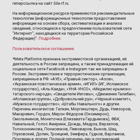
гиперссылка на сайт Sila-rf.ru.
На информационном ресурсе применяются рекомендательные
технологии (информационные технологии предоставления
информации на основе сбора, систематизации и анализа
сведений, относящихся к предпочтениям пользователей сети
"Интернет", находящихся на территории Российской
Федерации)".
Подробнее
.
Пользовательское соглашение
.
*Meta Platforms признана экстремистской организацией, её
деятельность в России запрещена, а также принадлежащие ей
социальные сети Facebook и Instagram так же запрещены в
России. Экстремистские и террористические организации,
запрещенные в РФ: «АУЕ», «Правый сектор», «Азов»,
«Украинская повстанческая армия», «ИГИЛ» (ИГ, Исламское
государство), «Аль-Каида», «УНА-УНСО», «Меджлис крымско-
татарского народа», «Свидетели Иеговы», «Движение Талибан»,
«Исламская группа», «Добровольчий рух», «Чёрный комитет»,
«Мужское государство», «Штабы Навального» и другие.
Перечень иноагентов: Галкин, Моргенштерн, Дудь, Невзоров,
Макаревич, Гордон, Мирон Фёдоров (Оксимирон),
Смольянинов, Монеточка (Елизавета Гардымова), ФБК,
Навальный, Голос Америки, Дождь, Медуза, Верзилов,
Толоконникова, Понасенков, Пивоваров, Быков, Шац,
Глуховский, Долин, Троицкий, Земфира, Гудков, Варламов,
Прусикин и другие. Полный перечень лиц и организаций,