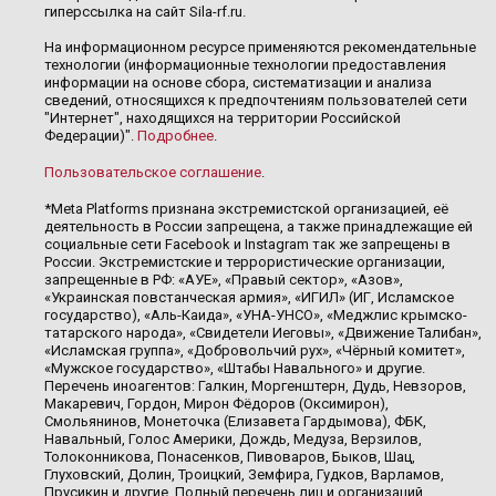
гиперссылка на сайт Sila-rf.ru.
На информационном ресурсе применяются рекомендательные
технологии (информационные технологии предоставления
информации на основе сбора, систематизации и анализа
сведений, относящихся к предпочтениям пользователей сети
"Интернет", находящихся на территории Российской
Федерации)".
Подробнее
.
Пользовательское соглашение
.
*Meta Platforms признана экстремистской организацией, её
деятельность в России запрещена, а также принадлежащие ей
социальные сети Facebook и Instagram так же запрещены в
России. Экстремистские и террористические организации,
запрещенные в РФ: «АУЕ», «Правый сектор», «Азов»,
«Украинская повстанческая армия», «ИГИЛ» (ИГ, Исламское
государство), «Аль-Каида», «УНА-УНСО», «Меджлис крымско-
татарского народа», «Свидетели Иеговы», «Движение Талибан»,
«Исламская группа», «Добровольчий рух», «Чёрный комитет»,
«Мужское государство», «Штабы Навального» и другие.
Перечень иноагентов: Галкин, Моргенштерн, Дудь, Невзоров,
Макаревич, Гордон, Мирон Фёдоров (Оксимирон),
Смольянинов, Монеточка (Елизавета Гардымова), ФБК,
Навальный, Голос Америки, Дождь, Медуза, Верзилов,
Толоконникова, Понасенков, Пивоваров, Быков, Шац,
Глуховский, Долин, Троицкий, Земфира, Гудков, Варламов,
Прусикин и другие. Полный перечень лиц и организаций,