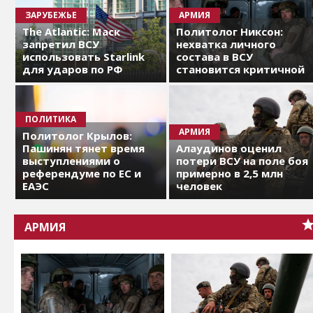
ЗАРУБЕЖЬЕ
АРМИЯ
The Atlantic: Маск
Политолог Никсон:
запретил ВСУ
нехватка личного
использовать Starlink
состава в ВСУ
для ударов по РФ
становится критичной
ПОЛИТИКА
АРМИЯ
Политолог Крылов:
Пашинян тянет время
Алаудинов оценил
выступлениями о
потери ВСУ на поле боя
референдуме по ЕС и
примерно в 2,5 млн
ЕАЭС
человек
АРМИЯ