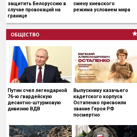
защитить Белоруссию в
смену киевского
случае провокаций на
режима условием мира
границе
ОБЩЕСТВО
Путин счел легендарной
Выпускнику казачьего
76-ю гвардейскую
кадетского корпуса
десантно-штурмовую
Остапенко присвоили
дивизию ВДВ
звание Героя РФ
посмертно