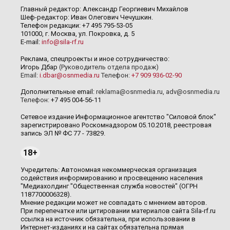
Главный редактор: Александр Георгиевич Михайлов
Шеф-редактор: Иван Олегович Чечушкин.
Телефон редакции: +7 495 795-53-05
101000, г. Москва, ул. Покровка, д. 5
E-mail:
info@sila-rf.ru
Реклама, спецпроекты и иное сотрудничество:
Игорь Дбар
(Руководитель отдела продаж)
Email:
i.dbar@osnmedia.ru
Телефон:
+7 909 936-02-90
Дополнительные email:
reklama@osnmedia.ru
,
adv@osnmedia.ru
Телефон:
+7 495 004-56-11
Сетевое издание Информационное агентство "Силовой блок"
зарегистрировано Роскомнадзором 05.10.2018, реестровая
запись ЭЛ № ФС 77 - 73829.
18+
Учредитель: Автономная некоммерческая организация
содействия информированию и просвещению населения
"Медиахолдинг "Общественная служба новостей" (ОГРН
1187700006328).
Мнение редакции может не совпадать с мнением авторов.
При перепечатке или цитировании материалов сайта Sila-rf.ru
ссылка на источник обязательна, при использовании в
Интернет-изданиях и на сайтах обязательна прямая