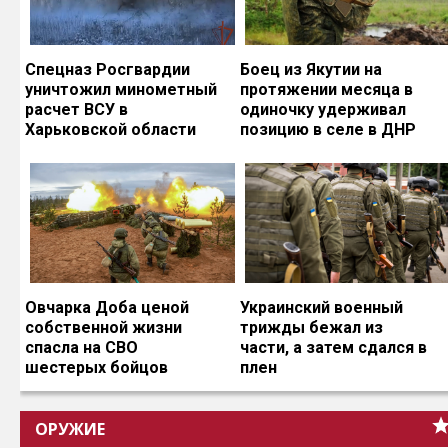
Спецназ Росгвардии
Боец из Якутии на
уничтожил минометный
протяжении месяца в
расчет ВСУ в
одиночку удерживал
Харьковской области
позицию в селе в ДНР
Овчарка Доба ценой
Украинский военный
собственной жизни
трижды бежал из
спасла на СВО
части, а затем сдался в
шестерых бойцов
плен
ОРУЖИЕ