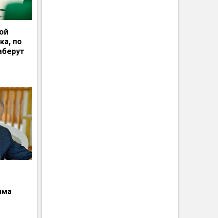
ной
ка, по
аберут
има