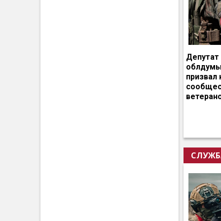
Депутат
облдумы
призвал 
сообщес
ветеран
СЛУЖБ