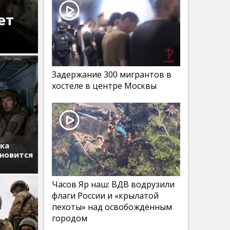
ет
Задержание 300 мигрантов в
хостеле в центре Москвы
тка
ановится
Часов Яр наш: ВДВ водрузили
флаги России и «крылатой
пехоты» над освобождённым
городом