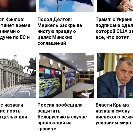
ог Крылов:
Посол Долгов:
Трамп: с Украи
 тянет время
Меркель раскрыла
подписана сдел
ениями о
чистую правду о
которой США з
думе по ЕС и
целях Минских
все, что хотят
соглашений
е назвали
Россия пообещала
Власти Крыма
кие порты
защитить
назвали смену
й целью для
Белоруссию в случае
киевского реж
провокаций на
условием мира
границе