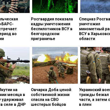
льческая
Росгвардия показала
Спецназ Росгв
 «БАРС-
кадры уничтожения
уничтожил
стречает
беспилотников ВСУ в
минометный ра
ериод во
белгородском
ВСУ в Харьковс
ии
приграничье
области
Якутии на
Овчарка Доба ценой
Украинский во
нии месяца в
собственной жизни
трижды бежал 
у удерживал
спасла на СВО
части, а затем 
в селе в ДНР
шестерых бойцов
в плен