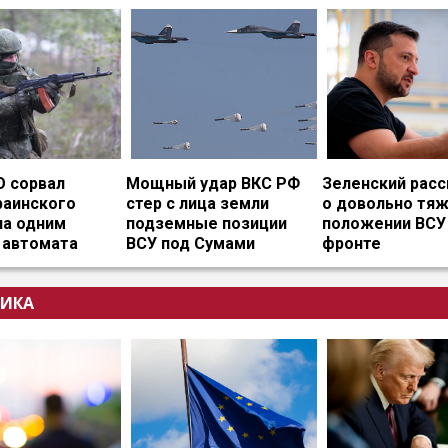
О сорвал
Мощный удар ВКС РФ
Зеленский расс
раинского
стер с лица земли
о довольно тя
на одним
подземные позиции
положении ВСУ
 автомата
ВСУ под Сумами
фронте
ИКА