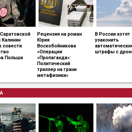
 Саратовской
Рецензия на роман
В России хотят
 Калинин
Юрия
узаконить
к совести
Воскобойникова
автоматически
тво
«Операция
штрафы с дрон
ов Польши
«Пропаганда»:
Политический
триллер на грани
метафизики»
А