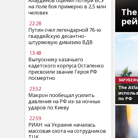
Алаудинов оценил потери ВСУ
на поле боя примерно в 2,5 млн
The
человек
рей
22:28
Путин счел легендарной 76-ю
гвардейскую десантно-
штурмовую дивизию ВДВ
13:48
Выпускнику казачьего
кадетского корпуса Остапенко
присвоили звание Героя РФ
посмертно
ЗАРУБЕЖ
The Atl
23:52
использ
Макрон пообещал усилить
по РФ
давления на РФ из-за ночных
ударов по Киеву
22:59
РИАН: на Украине началась
массовая охота на сотрудников
ТЦК