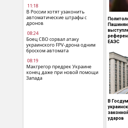
11:18
В России хотят узаконить
автоматические штрафы с
Политол
дронов
Пашинян
выступл
08:24
референ
Боец СВО сорвал атаку
ЕАЭС
украинского FPV-дрона одним
броском автомата
08:19
Макгрегор предрек Украине
конец даже при новой помощи
Запада
В Госдум
украинс
законно
ударов