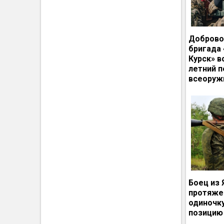
Доброво
бригада
Курск» в
летний п
всеоруж
Боец из 
протяже
одиночк
позицию 