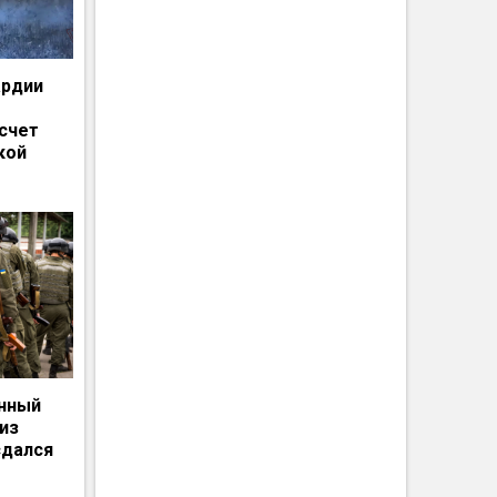
ардии
счет
кой
енный
из
сдался