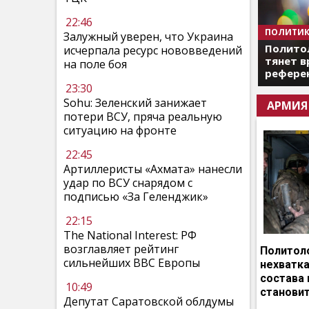
22:46
ПОЛИТИК
Залужный уверен, что Украина
Полито
исчерпала ресурс нововведений
тянет в
на поле боя
референ
23:30
Sohu: Зеленский занижает
АРМИЯ
потери ВСУ, пряча реальную
ситуацию на фронте
22:45
Артиллеристы «Ахмата» нанесли
удар по ВСУ снарядом с
подписью «За Геленджик»
22:15
The National Interest: РФ
возглавляет рейтинг
Политоло
сильнейших ВВС Европы
нехватка
состава 
10:49
становит
Депутат Саратовской облдумы