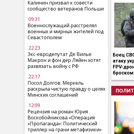
Калинин призвал к совести
сообщество ветеранов Польши
09:31
Военнослужащий расстрелял
военных и мирных жителей под
Севастополем
22:23
Экс-евродепутат Де Вилье:
Боец СВ
Макрон и фон дер Ляйен хотят
атаку ук
развязать войну с РФ
FPV-дро
броском
22:17
Посол Долгов: Меркель
раскрыла чистую правду о целях
ПОЛИТ
Минских соглашений
12:09
Рецензия на роман Юрия
Воскобойникова «Операция
«Пропаганда»: Политический
триллер на грани метафизики»