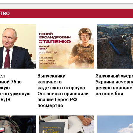
ТВО
ел
Выпускнику
Залужный увере
рной 76-ю
казачьего
Украина исчерп
скую
кадетского корпуса
ресурс нововв
о-штурмовую
Остапенко присвоили
на поле боя
 ВДВ
звание Героя РФ
посмертно