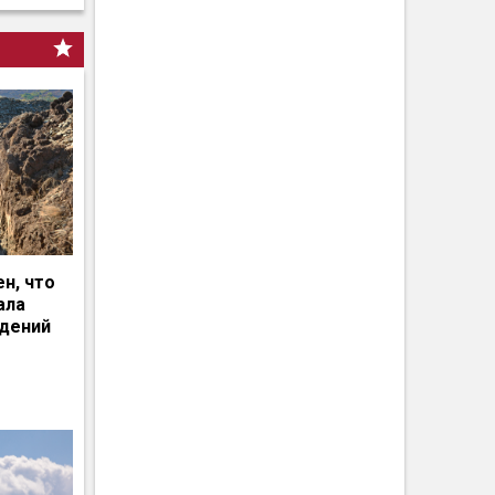
н, что
ала
едений