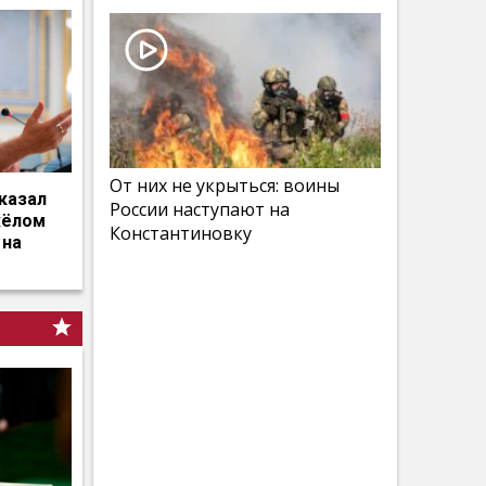
От них не укрыться: воины
казал
России наступают на
жёлом
Константиновку
 на