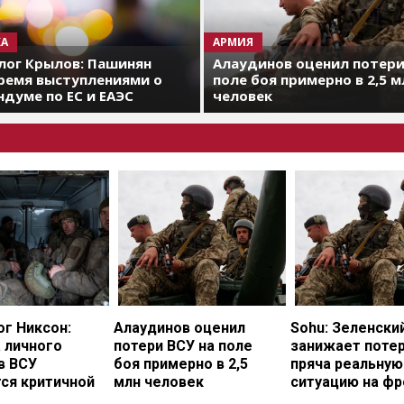
А
АРМИЯ
лог Крылов: Пашинян
Алаудинов оценил потери
ремя выступлениями о
поле боя примерно в 2,5 м
думе по ЕС и ЕАЭС
человек
г Никсон:
Алаудинов оценил
Sohu: Зеленски
 личного
потери ВСУ на поле
занижает потер
в ВСУ
боя примерно в 2,5
пряча реальную
ся критичной
млн человек
ситуацию на фр