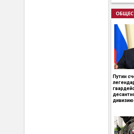
ОБЩЕС
Путин сч
легенда
гвардей
десантн
дивизию