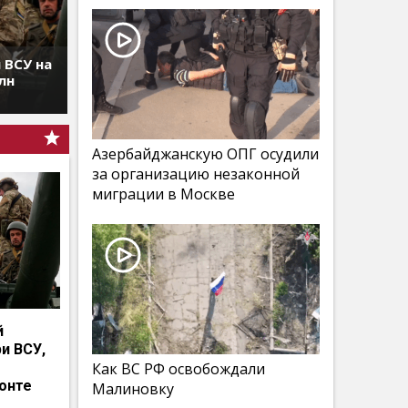
 ВСУ на
лн
Азербайджанскую ОПГ осудили
за организацию незаконной
миграции в Москве
й
и ВСУ,
Как ВС РФ освобождали
онте
Малиновку