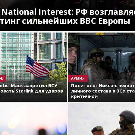
 National Interest: РФ возглавля
тинг сильнейших ВВС Европы
ЬЕ
АРМИЯ
antic: Маск запретил ВСУ
Политолог Никсон: нехва
овать Starlink для ударов
личного состава в ВСУ ст
критичной