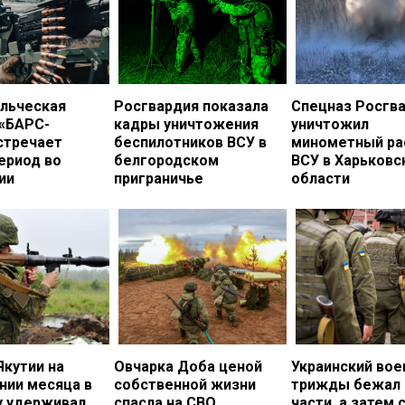
льческая
Росгвардия показала
Спецназ Росгв
 «БАРС-
кадры уничтожения
уничтожил
стречает
беспилотников ВСУ в
минометный ра
ериод во
белгородском
ВСУ в Харьковс
ии
приграничье
области
Якутии на
Овчарка Доба ценой
Украинский во
нии месяца в
собственной жизни
трижды бежал 
у удерживал
спасла на СВО
части, а затем 