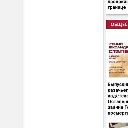
провокац
границе
ОБЩЕС
Выпускн
казачье
кадетск
Остапен
звание Г
посмерт