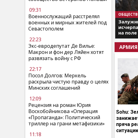
09:31
ОБЩЕСТВ
Военнослужащий расстрелял
Залужны
военных и мирных жителей под
исчерпа
Севастополем
на поле
22:23
Экс-евродепутат Де Вилье:
АРМИЯ
Макрон и фон дер Ляйен хотят
развязать войну с РФ
22:17
Посол Долгов: Меркель
раскрыла чистую правду о целях
Минских соглашений
12:09
Рецензия на роман Юрия
Воскобойникова «Операция
Sohu: Зе
«Пропаганда»: Политический
занижает
триллер на грани метафизики»
пряча р
ситуаци
11:18