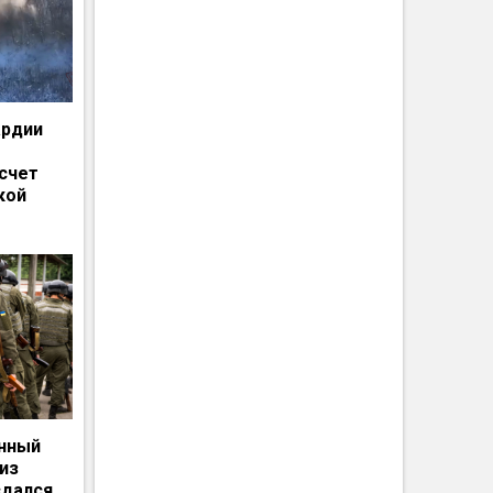
ардии
счет
кой
енный
из
сдался