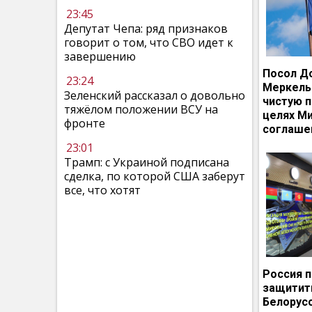
23:45
Депутат Чепа: ряд признаков
говорит о том, что СВО идет к
завершению
Посол Д
23:24
Меркель
Зеленский рассказал о довольно
чистую п
тяжёлом положении ВСУ на
целях М
фронте
соглаше
23:01
Трамп: с Украиной подписана
сделка, по которой США заберут
все, что хотят
Россия 
защитит
Белорусс