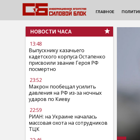
ГЛАВНОЕ
ПОЛИТИ
НОВОСТИ ЧАСА
13:48
Выпускнику казачьего
кадетского корпуса Остапенко
присвоили звание Героя РФ
посмертно
23:52
Макрон пообещал усилить
давления на РФ из-за ночных
ударов по Киеву
22:59
РИАН: на Украине началась
массовая охота на сотрудников
ТЦК