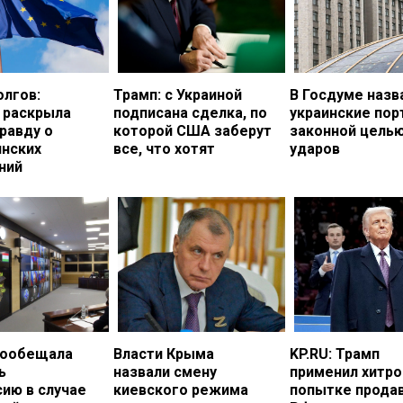
олгов:
Трамп: с Украиной
В Госдуме назв
 раскрыла
подписана сделка, по
украинские по
равду о
которой США заберут
законной цель
инских
все, что хотят
ударов
ний
пообещала
Власти Крыма
KP.RU: Трамп
ь
назвали смену
применил хитро
ию в случае
киевского режима
попытке прода