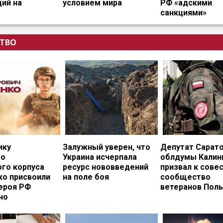
ий на
условием мира
РФ «адскими
санкциями»
ТВО
ику
Залужный уверен, что
Депутат Сарат
го
Украина исчерпала
облдумы Калин
ого корпуса
ресурс нововведений
призвал к сове
ко присвоили
на поле боя
сообщество
ероя РФ
ветеранов Пол
но