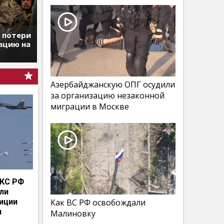
т потери
ацию на
Азербайджанскую ОПГ осудили
за организацию незаконной
миграции в Москве
КС РФ
мли
иции
Как ВС РФ освобождали
и
Малиновку