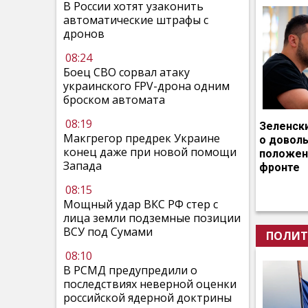
В России хотят узаконить
автоматические штрафы с
дронов
08:24
Боец СВО сорвал атаку
украинского FPV-дрона одним
броском автомата
08:19
Зеленск
Макгрегор предрек Украине
о довол
конец даже при новой помощи
положен
Запада
фронте
08:15
Мощный удар ВКС РФ стер с
лица земли подземные позиции
ВСУ под Сумами
ПОЛИТ
08:10
В РСМД предупредили о
последствиях неверной оценки
российской ядерной доктрины