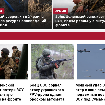
О
АРМИЯ
й уверен, что Украина
Sohu: Зеленский занижае
ла ресурс нововведений
ВСУ, пряча реальную ситу
 боя
фронте
ленский
Боец СВО сорвал
Мощный удар В
 потери ВСУ,
атаку украинского
стер с лица зе
еальную
FPV-дрона одним
подземные поз
ю на фронте
броском автомата
ВСУ под Сумам