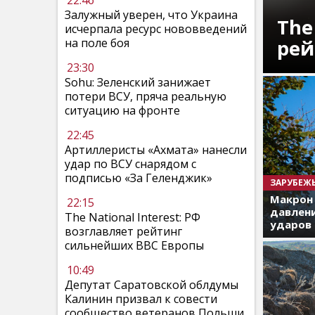
22:46
Залужный уверен, что Украина
The
исчерпала ресурс нововведений
рей
на поле боя
23:30
Sohu: Зеленский занижает
потери ВСУ, пряча реальную
ситуацию на фронте
22:45
Артиллеристы «Ахмата» нанесли
удар по ВСУ снарядом с
подписью «За Геленджик»
ЗАРУБЕЖ
Макрон
22:15
давлени
The National Interest: РФ
ударов 
возглавляет рейтинг
сильнейших ВВС Европы
10:49
Депутат Саратовской облдумы
Калинин призвал к совести
сообщество ветеранов Польши