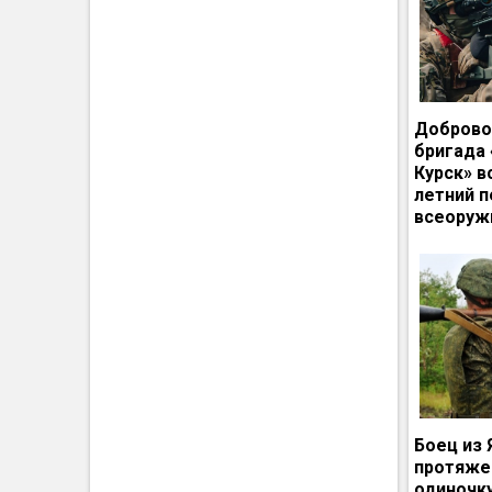
Доброво
бригада
Курск» в
летний п
всеоруж
Боец из 
протяже
одиночк