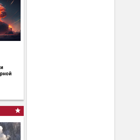
о
ки
ерной