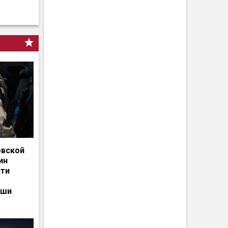
овской
ин
сти
ьши