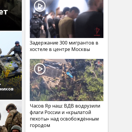
ет
Задержание 300 мигрантов в
хостеле в центре Москвы
ь
дников
Часов Яр наш: ВДВ водрузили
флаги России и «крылатой
пехоты» над освобождённым
городом