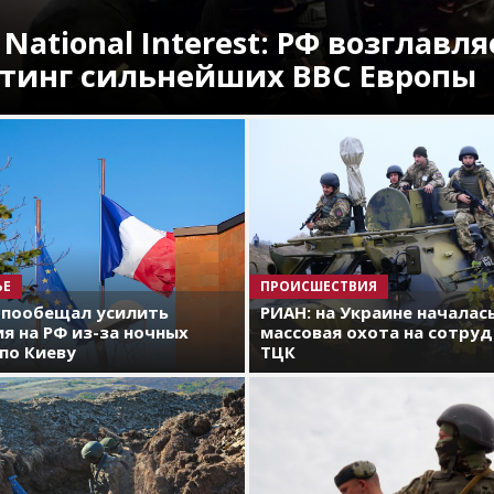
 National Interest: РФ возглавля
тинг сильнейших ВВС Европы
ЬЕ
ПРОИСШЕСТВИЯ
 пообещал усилить
РИАН: на Украине началас
я на РФ из-за ночных
массовая охота на сотру
по Киеву
ТЦК