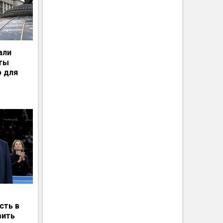
али
рты
ю для
сть в
вить