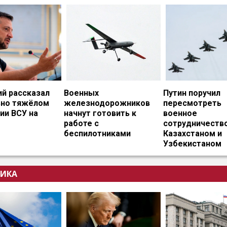
ий рассказал
Военных
Путин поручил
ьно тяжёлом
железнодорожников
пересмотреть
ии ВСУ на
начнут готовить к
военное
работе с
сотрудничество
беспилотниками
Казахстаном и
Узбекистаном
ИКА