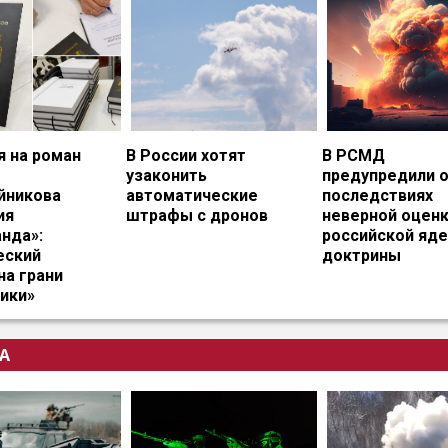
я на роман
В России хотят
В РСМД
узаконить
предупредили 
йникова
автоматические
последствиях
ия
штрафы с дронов
неверной оцен
нда»:
российской яд
еский
доктрины
на грани
ики»
А