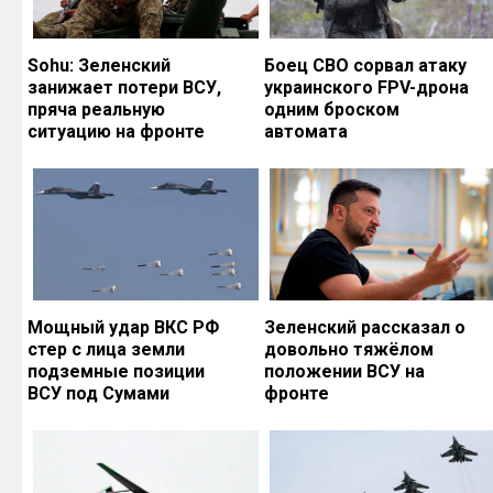
Sohu: Зеленский
Боец СВО сорвал атаку
занижает потери ВСУ,
украинского FPV-дрона
пряча реальную
одним броском
ситуацию на фронте
автомата
Мощный удар ВКС РФ
Зеленский рассказал о
стер с лица земли
довольно тяжёлом
подземные позиции
положении ВСУ на
ВСУ под Сумами
фронте