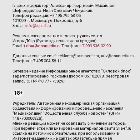
Главный редактор: Александр Георгиевич Михайлов
Шеф-редактор: Иван Олегович Чечушкин.
Телефон редакции: +7 495 795-53-05
101000, г. Москва, ул. Покровка, д. 5
E-mail:
info@sila-rf.ru
Реклама, спецпроекты и иное сотрудничество:
Игорь Дбар
(Руководитель отдела продаж)
Email:
i.dbar@osnmedia.ru
Телефон:
+7 909 936-02-90
Дополнительные email:
reklama@osnmedia.ru
,
adv@osnmedia.ru
Телефон:
+7 495 004-56-11
Сетевое издание Информационное агентство "Силовой блок"
зарегистрировано Роскомнадзором 05.10.2018, реестровая
запись ЭЛ № ФС 77 - 73829.
18+
Учредитель: Автономная некоммерческая организация
содействия информированию и просвещению населения
"Медиахолдинг "Общественная служба новостей" (ОГРН
1187700006328).
Мнение редакции может не совпадать с мнением авторов.
При перепечатке или цитировании материалов сайта Sila-rf.ru
ссылка на источник обязательна, при использовании в
Интернет-изданиях и на сайтах обязательна прямая