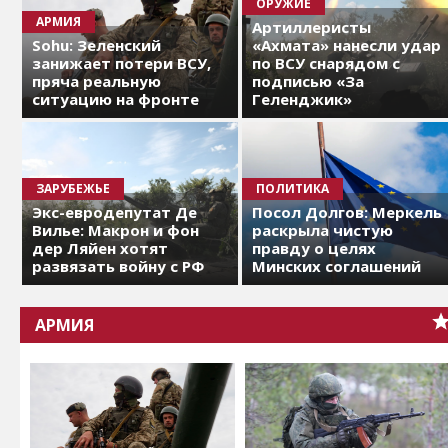
ОРУЖИЕ
АРМИЯ
Артиллеристы
Sohu: Зеленский
«Ахмата» нанесли удар
занижает потери ВСУ,
по ВСУ снарядом с
пряча реальную
подписью «За
ситуацию на фронте
Геленджик»
ЗАРУБЕЖЬЕ
ПОЛИТИКА
Экс-евродепутат Де
Посол Долгов: Меркель
Вилье: Макрон и фон
раскрыла чистую
дер Ляйен хотят
правду о целях
развязать войну с РФ
Минских соглашений
АРМИЯ