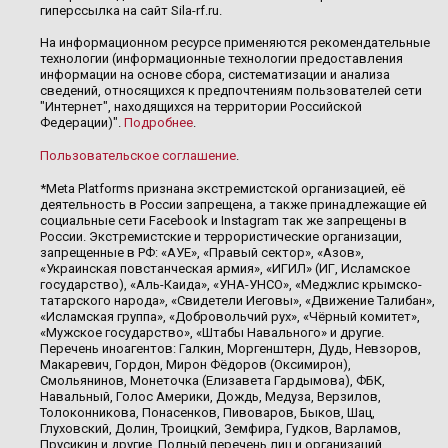
гиперссылка на сайт Sila-rf.ru.
На информационном ресурсе применяются рекомендательные
технологии (информационные технологии предоставления
информации на основе сбора, систематизации и анализа
сведений, относящихся к предпочтениям пользователей сети
"Интернет", находящихся на территории Российской
Федерации)".
Подробнее
.
Пользовательское соглашение
.
*Meta Platforms признана экстремистской организацией, её
деятельность в России запрещена, а также принадлежащие ей
социальные сети Facebook и Instagram так же запрещены в
России. Экстремистские и террористические организации,
запрещенные в РФ: «АУЕ», «Правый сектор», «Азов»,
«Украинская повстанческая армия», «ИГИЛ» (ИГ, Исламское
государство), «Аль-Каида», «УНА-УНСО», «Меджлис крымско-
татарского народа», «Свидетели Иеговы», «Движение Талибан»,
«Исламская группа», «Добровольчий рух», «Чёрный комитет»,
«Мужское государство», «Штабы Навального» и другие.
Перечень иноагентов: Галкин, Моргенштерн, Дудь, Невзоров,
Макаревич, Гордон, Мирон Фёдоров (Оксимирон),
Смольянинов, Монеточка (Елизавета Гардымова), ФБК,
Навальный, Голос Америки, Дождь, Медуза, Верзилов,
Толоконникова, Понасенков, Пивоваров, Быков, Шац,
Глуховский, Долин, Троицкий, Земфира, Гудков, Варламов,
Прусикин и другие. Полный перечень лиц и организаций,