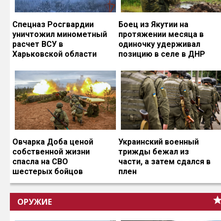
Спецназ Росгвардии
Боец из Якутии на
уничтожил минометный
протяжении месяца в
расчет ВСУ в
одиночку удерживал
Харьковской области
позицию в селе в ДНР
Овчарка Доба ценой
Украинский военный
собственной жизни
трижды бежал из
спасла на СВО
части, а затем сдался в
шестерых бойцов
плен
ОРУЖИЕ