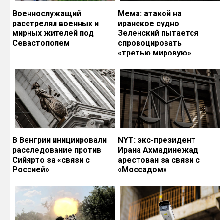
Военнослужащий
Мема: атакой на
расстрелял военных и
иранское судно
мирных жителей под
Зеленский пытается
Севастополем
спровоцировать
«третью мировую»
В Венгрии инициировали
NYT: экс-президент
расследование против
Ирана Ахмадинежад
Сийярто за «связи с
арестован за связи с
Россией»
«Моссадом»