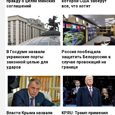
правду о целях Минских
которой США заберут
соглашений
все, что хотят
В Госдуме назвали
Россия пообещала
украинские порты
защитить Белоруссию в
законной целью для
случае провокаций на
ударов
границе
Власти Крыма назвали
KP.RU: Трамп применил