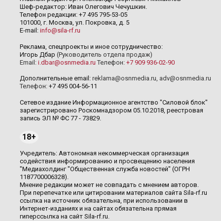
Шеф-редактор: Иван Олегович Чечушкин.
Телефон редакции: +7 495 795-53-05
101000, г. Москва, ул. Покровка, д. 5
E-mail:
info@sila-rf.ru
Реклама, спецпроекты и иное сотрудничество:
Игорь Дбар
(Руководитель отдела продаж)
Email:
i.dbar@osnmedia.ru
Телефон:
+7 909 936-02-90
Дополнительные email:
reklama@osnmedia.ru
,
adv@osnmedia.ru
Телефон:
+7 495 004-56-11
Сетевое издание Информационное агентство "Силовой блок"
зарегистрировано Роскомнадзором 05.10.2018, реестровая
запись ЭЛ № ФС 77 - 73829.
18+
Учредитель: Автономная некоммерческая организация
содействия информированию и просвещению населения
"Медиахолдинг "Общественная служба новостей" (ОГРН
1187700006328).
Мнение редакции может не совпадать с мнением авторов.
При перепечатке или цитировании материалов сайта Sila-rf.ru
ссылка на источник обязательна, при использовании в
Интернет-изданиях и на сайтах обязательна прямая
гиперссылка на сайт Sila-rf.ru.