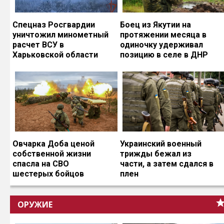
Спецназ Росгвардии
Боец из Якутии на
уничтожил минометный
протяжении месяца в
расчет ВСУ в
одиночку удерживал
Харьковской области
позицию в селе в ДНР
Овчарка Доба ценой
Украинский военный
собственной жизни
трижды бежал из
спасла на СВО
части, а затем сдался в
шестерых бойцов
плен
ОРУЖИЕ