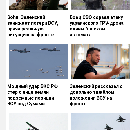
Sohu: Зеленский
Боец СВО сорвал атаку
занижает потери ВСУ,
украинского FPV-дрона
пряча реальную
одним броском
ситуацию на фронте
автомата
Мощный удар ВКС РФ
Зеленский рассказал о
стер с лица земли
довольно тяжёлом
подземные позиции
положении ВСУ на
ВСУ под Сумами
фронте