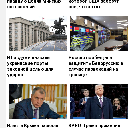
правду о целях Минских
которой США заберут
соглашений
все, что хотят
В Госдуме назвали
Россия пообещала
украинские порты
защитить Белоруссию в
законной целью для
случае провокаций на
ударов
границе
Власти Крыма назвали
KP.RU: Трамп применил