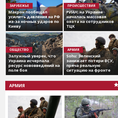
ЗАРУБЕЖЬЕ
ПРОИСШЕСТВИЯ
Макрон пообещал
РИАН: на Украине
усилить давления на РФ
началась массовая
из-за ночных ударов по
охота на сотрудников
Киеву
ТЦК
ОБЩЕСТВО
АРМИЯ
Залужный уверен, что
Sohu: Зеленский
Украина исчерпала
занижает потери ВСУ,
ресурс нововведений на
пряча реальную
поле боя
ситуацию на фронте
АРМИЯ