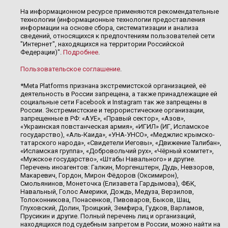
На информационном ресурсе применяются рекомендательные
технологии (информационные технологии предоставления
информации на основе сбора, систематизации и анализа
сведений, относящихся к предпочтениям пользователей сети
"Интернет", находящихся на территории Российской
Федерации)".
Подробнее
.
Пользовательское соглашение
.
*Meta Platforms признана экстремистской организацией, её
деятельность в России запрещена, а также принадлежащие ей
социальные сети Facebook и Instagram так же запрещены в
России. Экстремистские и террористические организации,
запрещенные в РФ: «АУЕ», «Правый сектор», «Азов»,
«Украинская повстанческая армия», «ИГИЛ» (ИГ, Исламское
государство), «Аль-Каида», «УНА-УНСО», «Меджлис крымско-
татарского народа», «Свидетели Иеговы», «Движение Талибан»,
«Исламская группа», «Добровольчий рух», «Чёрный комитет»,
«Мужское государство», «Штабы Навального» и другие.
Перечень иноагентов: Галкин, Моргенштерн, Дудь, Невзоров,
Макаревич, Гордон, Мирон Фёдоров (Оксимирон),
Смольянинов, Монеточка (Елизавета Гардымова), ФБК,
Навальный, Голос Америки, Дождь, Медуза, Верзилов,
Толоконникова, Понасенков, Пивоваров, Быков, Шац,
Глуховский, Долин, Троицкий, Земфира, Гудков, Варламов,
Прусикин и другие. Полный перечень лиц и организаций,
находящихся под судебным запретом в России, можно найти на