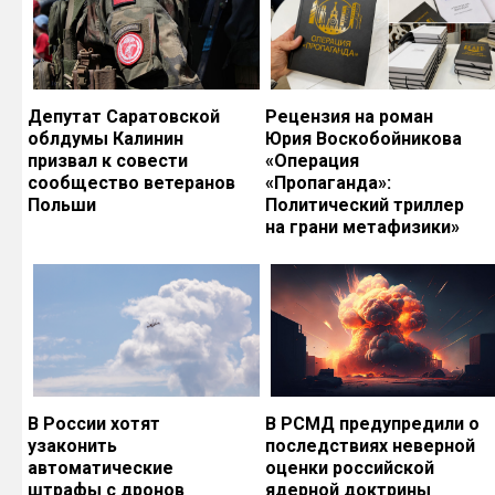
Депутат Саратовской
Рецензия на роман
облдумы Калинин
Юрия Воскобойникова
призвал к совести
«Операция
сообщество ветеранов
«Пропаганда»:
Польши
Политический триллер
на грани метафизики»
В России хотят
В РСМД предупредили о
узаконить
последствиях неверной
автоматические
оценки российской
штрафы с дронов
ядерной доктрины