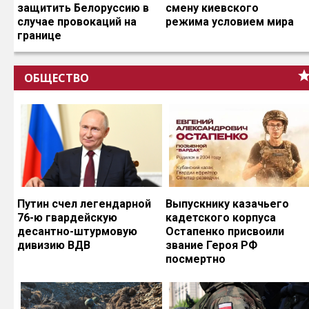
защитить Белоруссию в
смену киевского
случае провокаций на
режима условием мира
границе
ОБЩЕСТВО
Путин счел легендарной
Выпускнику казачьего
76-ю гвардейскую
кадетского корпуса
десантно-штурмовую
Остапенко присвоили
дивизию ВДВ
звание Героя РФ
посмертно