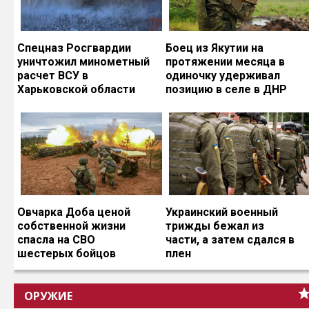
Спецназ Росгвардии
Боец из Якутии на
уничтожил минометный
протяжении месяца в
расчет ВСУ в
одиночку удерживал
Харьковской области
позицию в селе в ДНР
Овчарка Доба ценой
Украинский военный
собственной жизни
трижды бежал из
спасла на СВО
части, а затем сдался в
шестерых бойцов
плен
ОРУЖИЕ