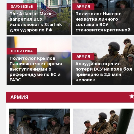
ЗАРУБЕЖЬЕ
АРМИЯ
The Atlantic: Маск
Политолог Никсон:
запретил ВСУ
нехватка личного
использовать Starlink
состава в ВСУ
для ударов по РФ
становится критичной
ПОЛИТИКА
АРМИЯ
Политолог Крылов:
Пашинян тянет время
Алаудинов оценил
выступлениями о
потери ВСУ на поле боя
референдуме по ЕС и
примерно в 2,5 млн
ЕАЭС
человек
АРМИЯ