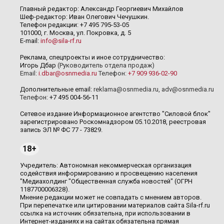
Главный редактор: Александр Георгиевич Михайлов
Шеф-редактор: Иван Олегович Чечушкин.
Телефон редакции: +7 495 795-53-05
101000, г. Москва, ул. Покровка, д. 5
E-mail:
info@sila-rf.ru
Реклама, спецпроекты и иное сотрудничество:
Игорь Дбар
(Руководитель отдела продаж)
Email:
i.dbar@osnmedia.ru
Телефон:
+7 909 936-02-90
Дополнительные email:
reklama@osnmedia.ru
,
adv@osnmedia.ru
Телефон:
+7 495 004-56-11
Сетевое издание Информационное агентство "Силовой блок"
зарегистрировано Роскомнадзором 05.10.2018, реестровая
запись ЭЛ № ФС 77 - 73829.
18+
Учредитель: Автономная некоммерческая организация
содействия информированию и просвещению населения
"Медиахолдинг "Общественная служба новостей" (ОГРН
1187700006328).
Мнение редакции может не совпадать с мнением авторов.
При перепечатке или цитировании материалов сайта Sila-rf.ru
ссылка на источник обязательна, при использовании в
Интернет-изданиях и на сайтах обязательна прямая