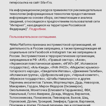
гиперссылка на сайт Sila-rf.ru.
На информационном ресурсе применяются рекомендательные
технологии (информационные технологии предоставления
информации на основе сбора, систематизации и анализа
сведений, относящихся к предпочтениям пользователей сети
"Интернет", находящихся на территории Российской
Федерации)".
Подробнее
.
Пользовательское соглашение
.
*Meta Platforms признана экстремистской организацией, её
деятельность в России запрещена, а также принадлежащие ей
социальные сети Facebook и Instagram так же запрещены в
России. Экстремистские и террористические организации,
запрещенные в РФ: «АУЕ», «Правый сектор», «Азов»,
«Украинская повстанческая армия», «ИГИЛ» (ИГ, Исламское
государство), «Аль-Каида», «УНА-УНСО», «Меджлис крымско-
татарского народа», «Свидетели Иеговы», «Движение Талибан»,
«Исламская группа», «Добровольчий рух», «Чёрный комитет»,
«Мужское государство», «Штабы Навального» и другие.
Перечень иноагентов: Галкин, Моргенштерн, Дудь, Невзоров,
Макаревич, Гордон, Мирон Фёдоров (Оксимирон),
Смольянинов, Монеточка (Елизавета Гардымова), ФБК,
Навальный, Голос Америки, Дождь, Медуза, Верзилов,
Толоконникова, Понасенков, Пивоваров, Быков, Шац,
Глуховский, Долин, Троицкий, Земфира, Гудков, Варламов,
Прусикин и другие. Полный перечень лиц и организаций,