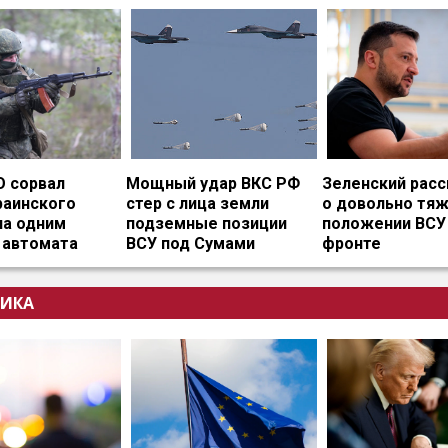
О сорвал
Мощный удар ВКС РФ
Зеленский расс
раинского
стер с лица земли
о довольно тя
на одним
подземные позиции
положении ВСУ
 автомата
ВСУ под Сумами
фронте
ИКА