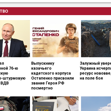
ТВО
ел
Выпускнику
Залужный увере
рной 76-ю
казачьего
Украина исчерп
скую
кадетского корпуса
ресурс нововв
о-штурмовую
Остапенко присвоили
на поле боя
 ВДВ
звание Героя РФ
посмертно