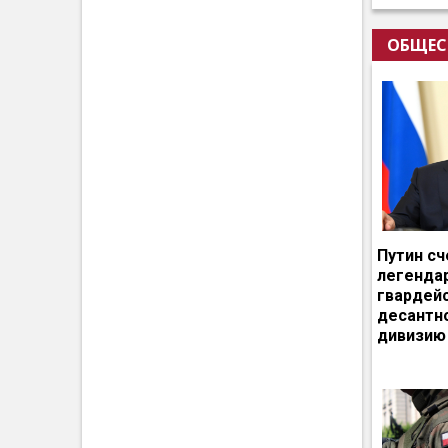
ОБЩЕС
Путин сч
легенда
гвардей
десантн
дивизию