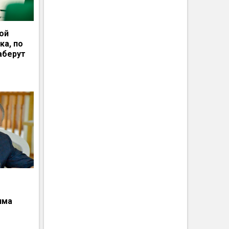
ной
ка, по
аберут
има