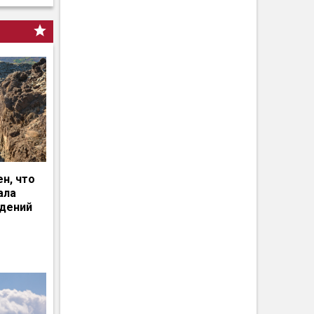
н, что
ала
едений