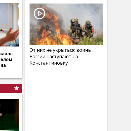
От них не укрыться: воины
казал
России наступают на
жёлом
Константиновку
 на