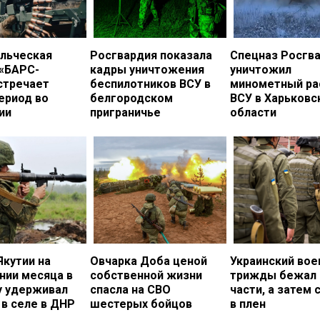
льческая
Росгвардия показала
Спецназ Росгв
 «БАРС-
кадры уничтожения
уничтожил
стречает
беспилотников ВСУ в
минометный ра
ериод во
белгородском
ВСУ в Харьковс
ии
приграничье
области
Якутии на
Овчарка Доба ценой
Украинский во
нии месяца в
собственной жизни
трижды бежал 
у удерживал
спасла на СВО
части, а затем 
в селе в ДНР
шестерых бойцов
в плен