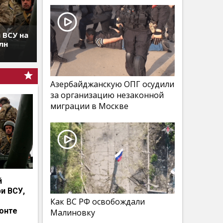
 ВСУ на
лн
Азербайджанскую ОПГ осудили
за организацию незаконной
миграции в Москве
й
и ВСУ,
Как ВС РФ освобождали
онте
Малиновку