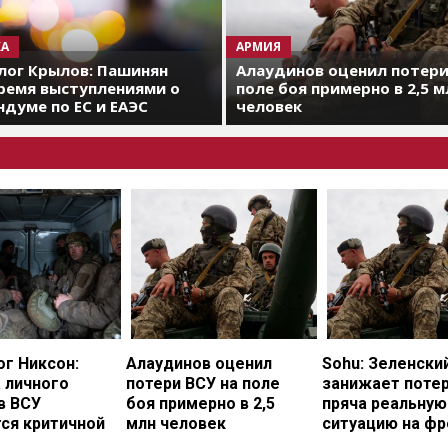
А
АРМИЯ
лог Крылов: Пашинян
Алаудинов оценил потери
ремя выступлениями о
поле боя примерно в 2,5 м
думе по ЕС и ЕАЭС
человек
г Никсон:
Алаудинов оценил
Sohu: Зеленски
 личного
потери ВСУ на поле
занижает потер
в ВСУ
боя примерно в 2,5
пряча реальную
ся критичной
млн человек
ситуацию на фр