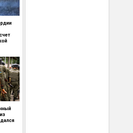
ардии
счет
кой
енный
из
сдался