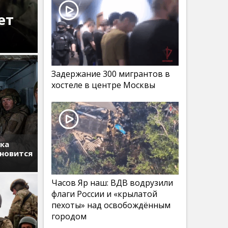
ет
Задержание 300 мигрантов в
хостеле в центре Москвы
тка
ановится
Часов Яр наш: ВДВ водрузили
флаги России и «крылатой
пехоты» над освобождённым
городом