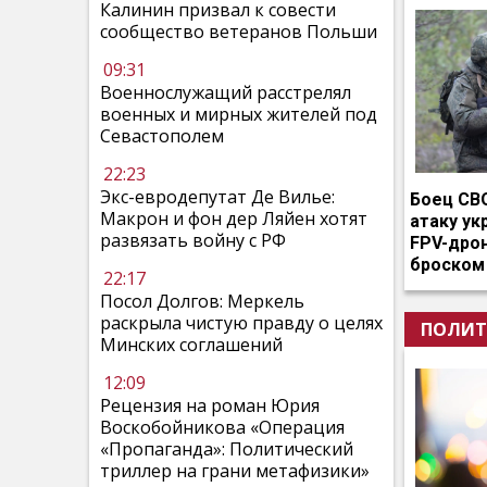
Калинин призвал к совести
сообщество ветеранов Польши
09:31
Военнослужащий расстрелял
военных и мирных жителей под
Севастополем
22:23
Экс-евродепутат Де Вилье:
Боец СВ
Макрон и фон дер Ляйен хотят
атаку ук
развязать войну с РФ
FPV-дро
броском
22:17
Посол Долгов: Меркель
раскрыла чистую правду о целях
ПОЛИТ
Минских соглашений
12:09
Рецензия на роман Юрия
Воскобойникова «Операция
«Пропаганда»: Политический
триллер на грани метафизики»