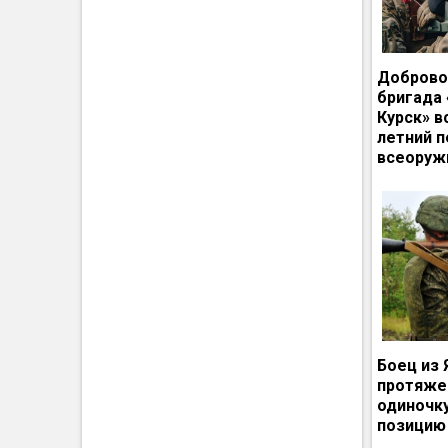
Доброво
бригада
Курск» в
летний п
всеоруж
Боец из 
протяже
одиночк
позицию 