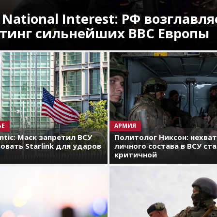
 National Interest: РФ возглавля
тинг сильнейших ВВС Европы
ЬЕ
АРМИЯ
antic: Маск запретил ВСУ
Политолог Никсон: нехва
овать Starlink для ударов
личного состава в ВСУ ст
критичной