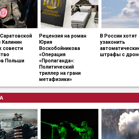
 Саратовской
Рецензия на роман
В России хотят
 Калинин
Юрия
узаконить
к совести
Воскобойникова
автоматически
тво
«Операция
штрафы с дрон
ов Польши
«Пропаганда»:
Политический
триллер на грани
метафизики»
А