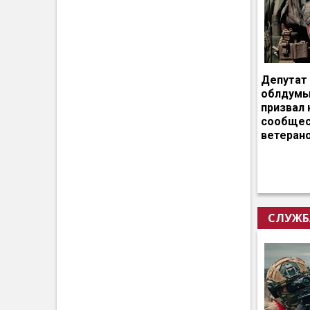
Депутат
облдумы
призвал 
сообщес
ветеран
СЛУЖБ