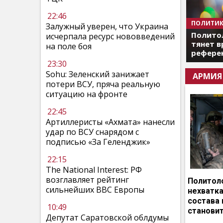
22:46
ПОЛИТИК
Залужный уверен, что Украина
Полито
исчерпала ресурс нововведений
тянет в
на поле боя
референ
23:30
Sohu: Зеленский занижает
АРМИЯ
потери ВСУ, пряча реальную
ситуацию на фронте
22:45
Артиллеристы «Ахмата» нанесли
удар по ВСУ снарядом с
подписью «За Геленджик»
22:15
The National Interest: РФ
возглавляет рейтинг
Политоло
сильнейших ВВС Европы
нехватка
состава 
10:49
становит
Депутат Саратовской облдумы