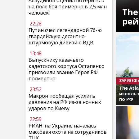
Алаудинов оценил потери ВСУ
на поле боя примерно в 2,5 млн
The
человек
рей
22:28
Путин счел легендарной 76-ю
гвардейскую десантно-
штурмовую дивизию ВДВ
13:48
Выпускнику казачьего
кадетского корпуса Остапенко
присвоили звание Героя РФ
посмертно
ЗАРУБЕЖ
The Atl
23:52
использ
Макрон пообещал усилить
по РФ
давления на РФ из-за ночных
ударов по Киеву
22:59
РИАН: на Украине началась
массовая охота на сотрудников
ТЦК