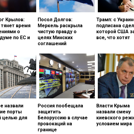
ог Крылов:
Посол Долгов:
Трамп: с Украи
 тянет время
Меркель раскрыла
подписана сдел
ениями о
чистую правду о
которой США з
думе по ЕС и
целях Минских
все, что хотят
соглашений
е назвали
Россия пообещала
Власти Крыма
кие порты
защитить
назвали смену
й целью для
Белоруссию в случае
киевского реж
провокаций на
условием мира
границе