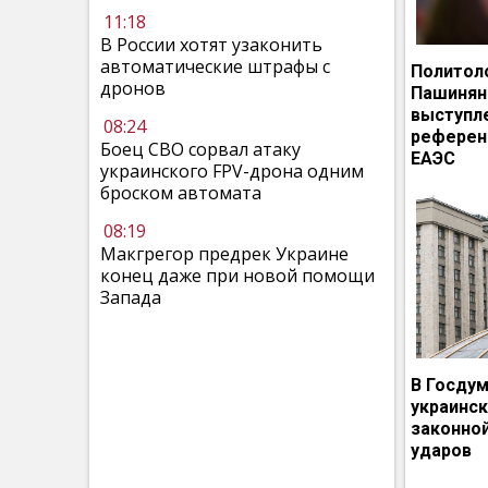
11:18
В России хотят узаконить
автоматические штрафы с
Политол
дронов
Пашинян
выступл
08:24
референ
Боец СВО сорвал атаку
ЕАЭС
украинского FPV-дрона одним
броском автомата
08:19
Макгрегор предрек Украине
конец даже при новой помощи
Запада
В Госдум
украинс
законно
ударов