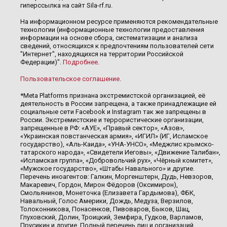
гиперссылка на сайт Sila-rf.ru.
На информационном ресурсе применяются рекомендательные
технологии (информационные технологии предоставления
информации на основе сбора, систематизации и анализа
сведений, относящихся к предпочтениям пользователей сети
"Интернет", находящихся на территории Российской
Федерации)".
Подробнее
.
Пользовательское соглашение
.
*Meta Platforms признана экстремистской организацией, её
деятельность в России запрещена, а также принадлежащие ей
социальные сети Facebook и Instagram так же запрещены в
России. Экстремистские и террористические организации,
запрещенные в РФ: «АУЕ», «Правый сектор», «Азов»,
«Украинская повстанческая армия», «ИГИЛ» (ИГ, Исламское
государство), «Аль-Каида», «УНА-УНСО», «Меджлис крымско-
татарского народа», «Свидетели Иеговы», «Движение Талибан»,
«Исламская группа», «Добровольчий рух», «Чёрный комитет»,
«Мужское государство», «Штабы Навального» и другие.
Перечень иноагентов: Галкин, Моргенштерн, Дудь, Невзоров,
Макаревич, Гордон, Мирон Фёдоров (Оксимирон),
Смольянинов, Монеточка (Елизавета Гардымова), ФБК,
Навальный, Голос Америки, Дождь, Медуза, Верзилов,
Толоконникова, Понасенков, Пивоваров, Быков, Шац,
Глуховский, Долин, Троицкий, Земфира, Гудков, Варламов,
Прусикин и другие. Полный перечень лиц и организаций,