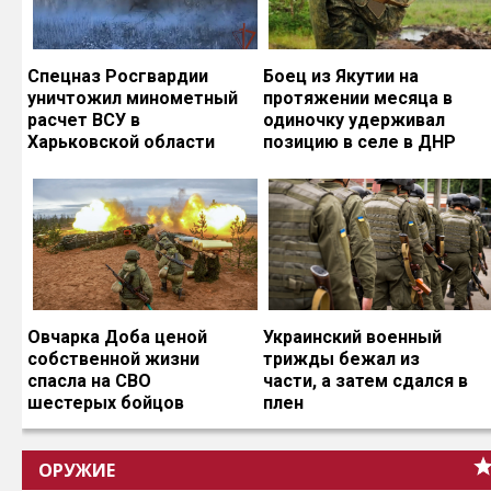
Спецназ Росгвардии
Боец из Якутии на
уничтожил минометный
протяжении месяца в
расчет ВСУ в
одиночку удерживал
Харьковской области
позицию в селе в ДНР
Овчарка Доба ценой
Украинский военный
собственной жизни
трижды бежал из
спасла на СВО
части, а затем сдался в
шестерых бойцов
плен
ОРУЖИЕ