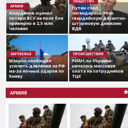
ОБЩЕСТВО
АРМИЯ
Путин счел
Алаудинов оценил
легендарной 76-ю
потери ВСУ на поле боя
гвардейскую десантно-
примерно в 2,5 млн
штурмовую дивизию
человек
ВДВ
ЗАРУБЕЖЬЕ
ПРОИСШЕСТВИЯ
Макрон пообещал
РИАН: на Украине
усилить давления на РФ
началась массовая
из-за ночных ударов по
охота на сотрудников
Киеву
ТЦК
АРМИЯ