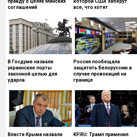
правду о целях Минских
которой США заберут
соглашений
все, что хотят
В Госдуме назвали
Россия пообещала
украинские порты
защитить Белоруссию в
законной целью для
случае провокаций на
ударов
границе
Власти Крыма назвали
KP.RU: Трамп применил