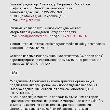
Главный редактор: Александр Георгиевич Михайлов
Шеф-редактор: Иван Олегович Чечушкин.
Телефон редакции: +7 495 795-53-05
101000, г. Москва, ул. Покровка, д. 5
E-mail:
info@sila-rf.ru
Реклама, спецпроекты и иное сотрудничество:
Игорь Дбар
(Руководитель отдела продаж)
Email:
i.dbar@osnmedia.ru
Телефон:
+7 909 936-02-90
Дополнительные email:
reklama@osnmedia.ru
,
adv@osnmedia.ru
Телефон:
+7 495 004-56-11
Сетевое издание Информационное агентство "Силовой блок"
зарегистрировано Роскомнадзором 05.10.2018, реестровая
запись ЭЛ № ФС 77 - 73829.
18+
Учредитель: Автономная некоммерческая организация
содействия информированию и просвещению населения
"Медиахолдинг "Общественная служба новостей" (ОГРН
1187700006328).
Мнение редакции может не совпадать с мнением авторов.
При перепечатке или цитировании материалов сайта Sila-rf.ru
ссылка на источник обязательна, при использовании в
Интернет-изданиях и на сайтах обязательна прямая