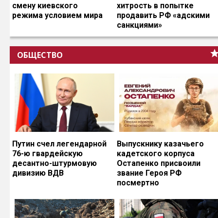
смену киевского
хитрость в попытке
режима условием мира
продавить РФ «адскими
санкциями»
ОБЩЕСТВО
Путин счел легендарной
Выпускнику казачьего
76-ю гвардейскую
кадетского корпуса
десантно-штурмовую
Остапенко присвоили
дивизию ВДВ
звание Героя РФ
посмертно