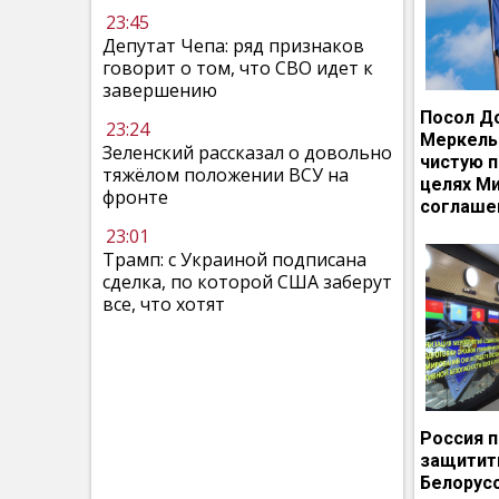
23:45
Депутат Чепа: ряд признаков
говорит о том, что СВО идет к
завершению
Посол Д
23:24
Меркель
Зеленский рассказал о довольно
чистую п
тяжёлом положении ВСУ на
целях М
фронте
соглаше
23:01
Трамп: с Украиной подписана
сделка, по которой США заберут
все, что хотят
Россия 
защитит
Белорусс