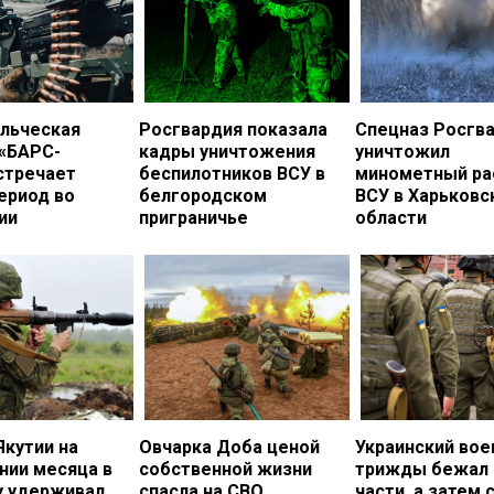
льческая
Росгвардия показала
Спецназ Росгв
 «БАРС-
кадры уничтожения
уничтожил
стречает
беспилотников ВСУ в
минометный ра
ериод во
белгородском
ВСУ в Харьковс
ии
приграничье
области
Якутии на
Овчарка Доба ценой
Украинский во
нии месяца в
собственной жизни
трижды бежал 
у удерживал
спасла на СВО
части, а затем 