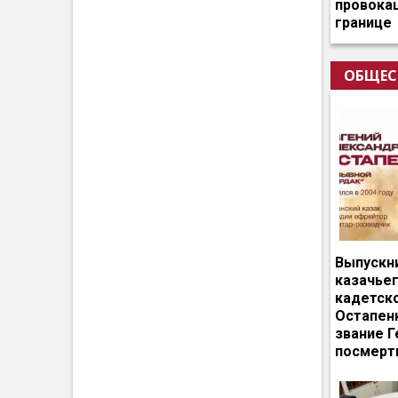
провокац
границе
ОБЩЕС
Выпускн
казачье
кадетск
Остапен
звание Г
посмерт