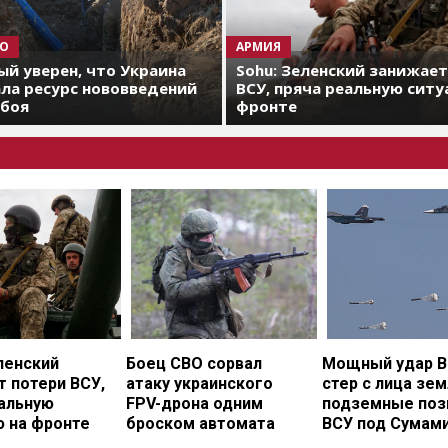
О
АРМИЯ
й уверен, что Украина
Sohu: Зеленский занижае
ла ресурс нововведений
ВСУ, пряча реальную ситу
 боя
фронте
ленский
Боец СВО сорвал
Мощный удар В
 потери ВСУ,
атаку украинского
стер с лица зе
еальную
FPV-дрона одним
подземные поз
ю на фронте
броском автомата
ВСУ под Сумам