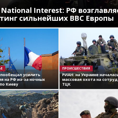
 National Interest: РФ возглавля
тинг сильнейших ВВС Европы
ЬЕ
ПРОИСШЕСТВИЯ
 пообещал усилить
РИАН: на Украине началас
я на РФ из-за ночных
массовая охота на сотру
по Киеву
ТЦК