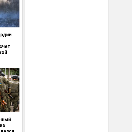
ардии
счет
кой
енный
из
сдался