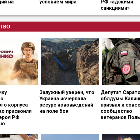
ий на
условием мира
РФ «адскими
санкциями»
ТВО
ику
Залужный уверен, что
Депутат Сарат
го
Украина исчерпала
облдумы Калин
ого корпуса
ресурс нововведений
призвал к сове
ко присвоили
на поле боя
сообщество
ероя РФ
ветеранов Пол
но