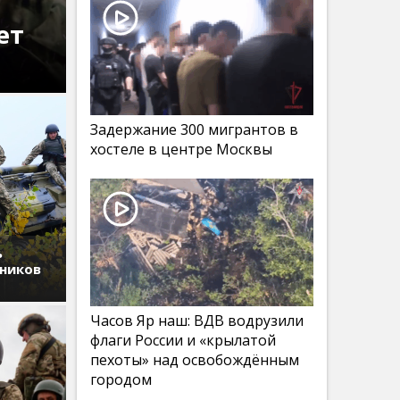
ет
Задержание 300 мигрантов в
хостеле в центре Москвы
ь
дников
Часов Яр наш: ВДВ водрузили
флаги России и «крылатой
пехоты» над освобождённым
городом