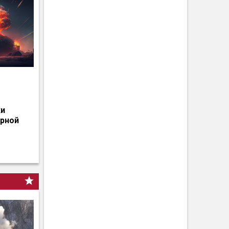
о
ки
ерной