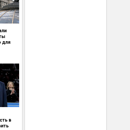
али
рты
ю для
сть в
вить