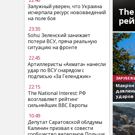
22:46
Залужный уверен, что Украина
The
исчерпала ресурс нововведений
рей
на поле боя
23:30
Sohu: Зеленский занижает
потери ВСУ, пряча реальную
ситуацию на фронте
22:45
Артиллеристы «Ахмата» нанесли
удар по ВСУ снарядом с
подписью «За Геленджик»
ЗАРУБЕЖ
Макрон
22:15
давлени
The National Interest: РФ
ударов 
возглавляет рейтинг
сильнейших ВВС Европы
10:49
Депутат Саратовской облдумы
Калинин призвал к совести
сообщество ветеранов Польши