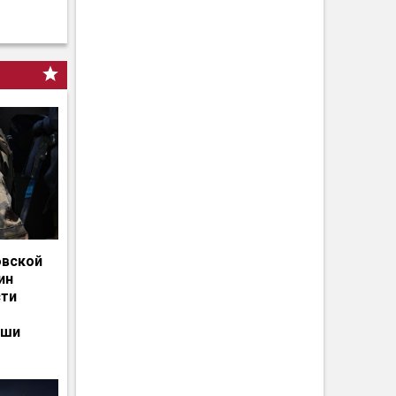
овской
ин
сти
ьши