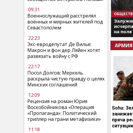
09:31
ОБЩЕСТВ
Военнослужащий расстрелял
Залужны
военных и мирных жителей под
исчерпа
Севастополем
на поле
22:23
Экс-евродепутат Де Вилье:
АРМИЯ
Макрон и фон дер Ляйен хотят
развязать войну с РФ
22:17
Посол Долгов: Меркель
раскрыла чистую правду о целях
Минских соглашений
12:09
Рецензия на роман Юрия
Воскобойникова «Операция
Sohu: Зе
«Пропаганда»: Политический
занижает
триллер на грани метафизики»
пряча р
ситуаци
11:18