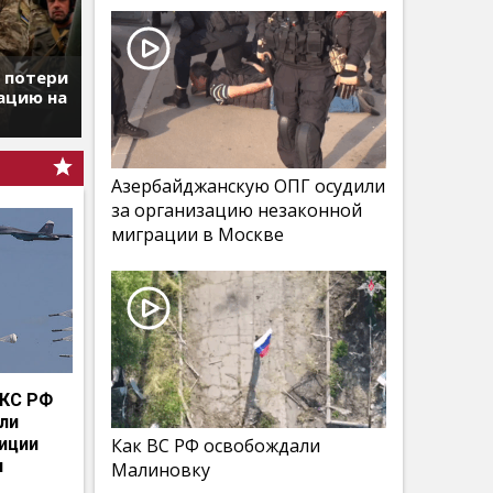
т потери
ацию на
Азербайджанскую ОПГ осудили
за организацию незаконной
миграции в Москве
КС РФ
мли
иции
Как ВС РФ освобождали
и
Малиновку