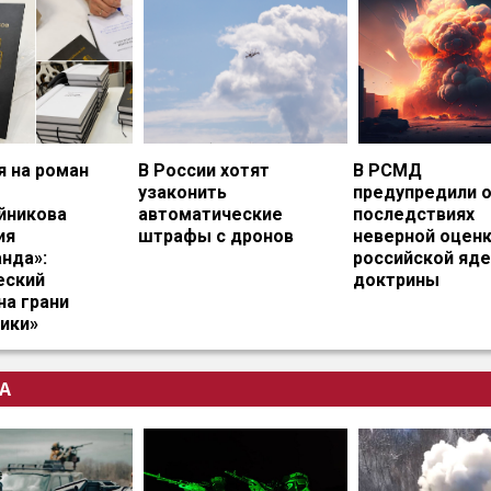
я на роман
В России хотят
В РСМД
узаконить
предупредили 
йникова
автоматические
последствиях
ия
штрафы с дронов
неверной оцен
нда»:
российской яд
еский
доктрины
на грани
ики»
А