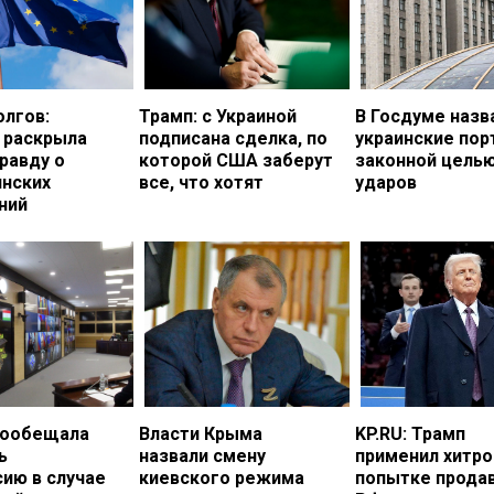
олгов:
Трамп: с Украиной
В Госдуме назв
 раскрыла
подписана сделка, по
украинские по
равду о
которой США заберут
законной цель
инских
все, что хотят
ударов
ний
пообещала
Власти Крыма
KP.RU: Трамп
ь
назвали смену
применил хитро
ию в случае
киевского режима
попытке прода