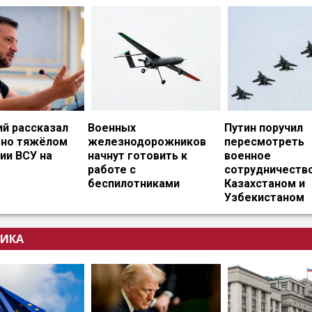
ий рассказал
Военных
Путин поручил
ьно тяжёлом
железнодорожников
пересмотреть
ии ВСУ на
начнут готовить к
военное
работе с
сотрудничество
беспилотниками
Казахстаном и
Узбекистаном
ИКА