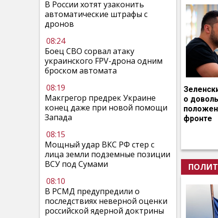
В России хотят узаконить
автоматические штрафы с
дронов
08:24
Боец СВО сорвал атаку
украинского FPV-дрона одним
броском автомата
08:19
Зеленск
Макгрегор предрек Украине
о довол
конец даже при новой помощи
положен
Запада
фронте
08:15
Мощный удар ВКС РФ стер с
лица земли подземные позиции
ВСУ под Сумами
ПОЛИТ
08:10
В РСМД предупредили о
последствиях неверной оценки
российской ядерной доктрины