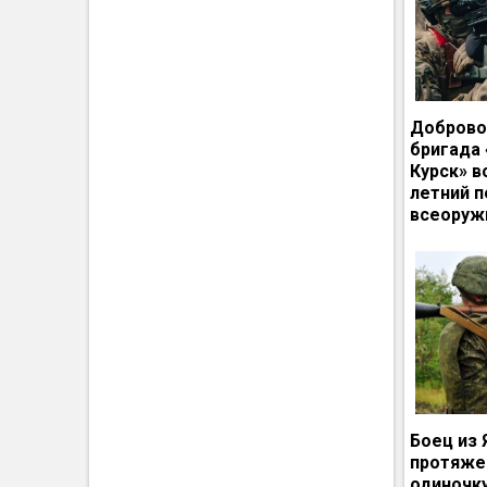
Доброво
бригада
Курск» в
летний п
всеоруж
Боец из 
протяже
одиночк