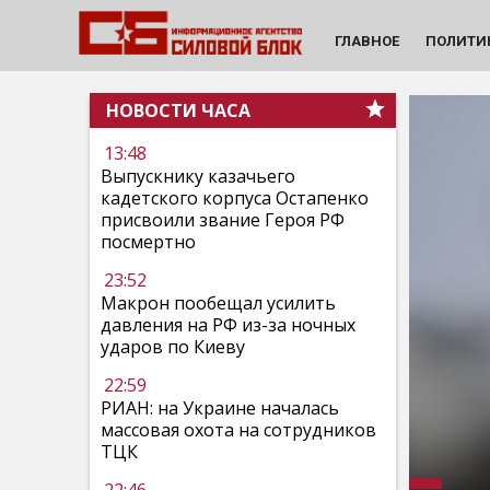
ГЛАВНОЕ
ПОЛИТИ
НОВОСТИ ЧАСА
13:48
Выпускнику казачьего
кадетского корпуса Остапенко
присвоили звание Героя РФ
посмертно
23:52
Макрон пообещал усилить
давления на РФ из-за ночных
ударов по Киеву
22:59
РИАН: на Украине началась
массовая охота на сотрудников
ТЦК