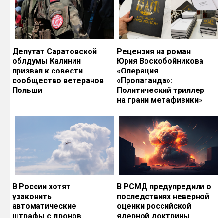
Депутат Саратовской
Рецензия на роман
облдумы Калинин
Юрия Воскобойникова
призвал к совести
«Операция
сообщество ветеранов
«Пропаганда»:
Польши
Политический триллер
на грани метафизики»
В России хотят
В РСМД предупредили о
узаконить
последствиях неверной
автоматические
оценки российской
штрафы с дронов
ядерной доктрины