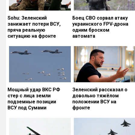
Sohu: Зеленский
Боец СВО сорвал атаку
занижает потери ВСУ,
украинского FPV-дрона
пряча реальную
одним броском
ситуацию на фронте
автомата
Мощный удар ВКС РФ
Зеленский рассказал о
стер с лица земли
довольно тяжёлом
подземные позиции
положении ВСУ на
ВСУ под Сумами
фронте