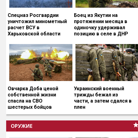
Спецназ Росгвардии
Боец из Якутии на
уничтожил минометный
протяжении месяца в
расчет ВСУ в
одиночку удерживал
Харьковской области
позицию в селе в ДНР
Овчарка Доба ценой
Украинский военный
собственной жизни
трижды бежал из
спасла на СВО
части, а затем сдался в
шестерых бойцов
плен
ОРУЖИЕ