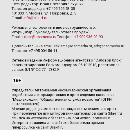
Шеф-редактор: Иван Олегович Чечушкин.
Телефон редакции: +7 495 795-53-05
101000, г. Москва, ул. Покровка, д. 5
E-mail:
info@sila-rf.ru
Реклама, спецпроекты и иное сотрудничество:
Игорь Дбар
(Руководитель отдела продаж)
Email:
i.dbar@osnmedia.ru
Телефон:
+7 909 936-02-90
Дополнительные email:
reklama@osnmedia.ru
,
adv@osnmedia.ru
Телефон:
+7 495 004-56-11
Сетевое издание Информационное агентство "Силовой блок"
зарегистрировано Роскомнадзором 05.10.2018, реестровая
запись ЭЛ № ФС 77 - 73829.
18+
Учредитель: Автономная некоммерческая организация
содействия информированию и просвещению населения
"Медиахолдинг "Общественная служба новостей" (ОГРН
1187700006328).
Мнение редакции может не совпадать с мнением авторов.
При перепечатке или цитировании материалов сайта Sila-rf.ru
ссылка на источник обязательна, при использовании в
Интернет-изданиях и на сайтах обязательна прямая
гиперссылка на сайт Sila-rf.ru.