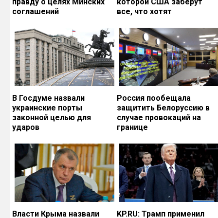
правду о целях Минских
которой США заберут
соглашений
все, что хотят
В Госдуме назвали
Россия пообещала
украинские порты
защитить Белоруссию в
законной целью для
случае провокаций на
ударов
границе
Власти Крыма назвали
KP.RU: Трамп применил