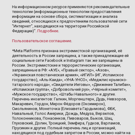
На информационном ресурсе применяются рекомендательные
технологии (информационные технологии предоставления
информации на основе сбора, систематизации и анализа
сведений, относящихся к предпочтениям пользователей сети
"Интернет", находящихся на территории Российской
Федерации)".
Подробнее
.
Пользовательское соглашение
.
*Meta Platforms признана экстремистской организацией, её
деятельность в России запрещена, а также принадлежащие ей
социальные сети Facebook и Instagram так же запрещены в
России. Экстремистские и террористические организации,
запрещенные в РФ: «АУЕ», «Правый сектор», «Азов»,
«Украинская повстанческая армия», «ИГИЛ» (ИГ, Исламское
государство), «Аль-Каида», «УНА-УНСО», «Меджлис крымско-
татарского народа», «Свидетели Иеговы», «Движение Талибан»,
«Исламская группа», «Добровольчий рух», «Чёрный комитет»,
«Мужское государство», «Штабы Навального» и другие.
Перечень иноагентов: Галкин, Моргенштерн, Дудь, Невзоров,
Макаревич, Гордон, Мирон Фёдоров (Оксимирон),
Смольянинов, Монеточка (Елизавета Гардымова), ФБК,
Навальный, Голос Америки, Дождь, Медуза, Верзилов,
Толоконникова, Понасенков, Пивоваров, Быков, Шац,
Глуховский, Долин, Троицкий, Земфира, Гудков, Варламов,
Прусикин и другие. Полный перечень лиц и организаций,
находящихся под судебным запретом в России, можно найти на