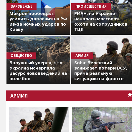
ЗАРУБЕЖЬЕ
ПРОИСШЕСТВИЯ
Макрон пообещал
РИАН: на Украине
усилить давления на РФ
началась массовая
из-за ночных ударов по
охота на сотрудников
Киеву
ТЦК
ОБЩЕСТВО
АРМИЯ
Залужный уверен, что
Sohu: Зеленский
Украина исчерпала
занижает потери ВСУ,
ресурс нововведений на
пряча реальную
поле боя
ситуацию на фронте
АРМИЯ