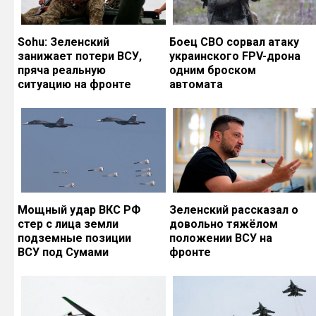
Sohu: Зеленский
Боец СВО сорвал атаку
занижает потери ВСУ,
украинского FPV-дрона
пряча реальную
одним броском
ситуацию на фронте
автомата
Мощный удар ВКС РФ
Зеленский рассказал о
стер с лица земли
довольно тяжёлом
подземные позиции
положении ВСУ на
ВСУ под Сумами
фронте