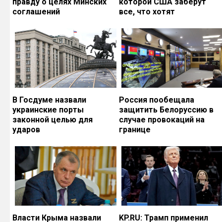
правду о целях Минских
которой США заберут
соглашений
все, что хотят
В Госдуме назвали
Россия пообещала
украинские порты
защитить Белоруссию в
законной целью для
случае провокаций на
ударов
границе
Власти Крыма назвали
KP.RU: Трамп применил