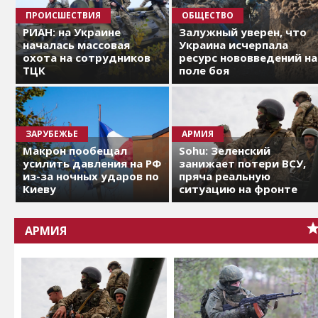
ПРОИСШЕСТВИЯ
ОБЩЕСТВО
РИАН: на Украине
Залужный уверен, что
началась массовая
Украина исчерпала
охота на сотрудников
ресурс нововведений на
ТЦК
поле боя
ЗАРУБЕЖЬЕ
АРМИЯ
Макрон пообещал
Sohu: Зеленский
усилить давления на РФ
занижает потери ВСУ,
из-за ночных ударов по
пряча реальную
Киеву
ситуацию на фронте
АРМИЯ