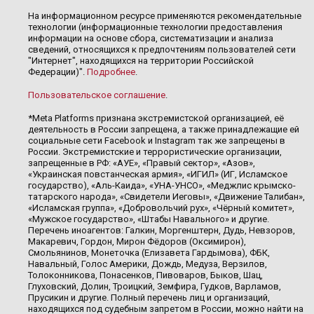
На информационном ресурсе применяются рекомендательные
технологии (информационные технологии предоставления
информации на основе сбора, систематизации и анализа
сведений, относящихся к предпочтениям пользователей сети
"Интернет", находящихся на территории Российской
Федерации)".
Подробнее
.
Пользовательское соглашение
.
*Meta Platforms признана экстремистской организацией, её
деятельность в России запрещена, а также принадлежащие ей
социальные сети Facebook и Instagram так же запрещены в
России. Экстремистские и террористические организации,
запрещенные в РФ: «АУЕ», «Правый сектор», «Азов»,
«Украинская повстанческая армия», «ИГИЛ» (ИГ, Исламское
государство), «Аль-Каида», «УНА-УНСО», «Меджлис крымско-
татарского народа», «Свидетели Иеговы», «Движение Талибан»,
«Исламская группа», «Добровольчий рух», «Чёрный комитет»,
«Мужское государство», «Штабы Навального» и другие.
Перечень иноагентов: Галкин, Моргенштерн, Дудь, Невзоров,
Макаревич, Гордон, Мирон Фёдоров (Оксимирон),
Смольянинов, Монеточка (Елизавета Гардымова), ФБК,
Навальный, Голос Америки, Дождь, Медуза, Верзилов,
Толоконникова, Понасенков, Пивоваров, Быков, Шац,
Глуховский, Долин, Троицкий, Земфира, Гудков, Варламов,
Прусикин и другие. Полный перечень лиц и организаций,
находящихся под судебным запретом в России, можно найти на