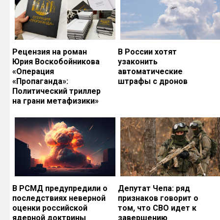
Рецензия на роман
В России хотят
Юрия Воскобойникова
узаконить
«Операция
автоматические
«Пропаганда»:
штрафы с дронов
Политический триллер
на грани метафизики»
В РСМД предупредили о
Депутат Чепа: ряд
последствиях неверной
признаков говорит о
оценки российской
том, что СВО идет к
ядерной доктрины
завершению