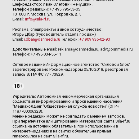
Шеф-редактор: Иван Олегович Чечушкин.
Телефон редакции: +7 495 795-53-05
101000, г. Москва, ул. Покровка, д. 5
E-mail:
info@sila-rf.ru
Реклама, спецпроекты и иное сотрудничество:
Игорь Дбар
(Руководитель отдела продаж)
Email:
i.dbar@osnmedia.ru
Телефон:
+7 909 936-02-90
Дополнительные email:
reklama@osnmedia.ru
,
adv@osnmedia.ru
Телефон:
+7 495 004-56-11
Сетевое издание Информационное агентство "Силовой блок"
зарегистрировано Роскомнадзором 05.10.2018, реестровая
запись ЭЛ № ФС 77 - 73829.
18+
Учредитель: Автономная некоммерческая организация
содействия информированию и просвещению населения
"Медиахолдинг "Общественная служба новостей" (ОГРН
1187700006328).
Мнение редакции может не совпадать с мнением авторов.
При перепечатке или цитировании материалов сайта Sila-rf.ru
ссылка на источник обязательна, при использовании в
Интернет-изданиях и на сайтах обязательна прямая
гиперссылка на сайт Sila-rf.ru.