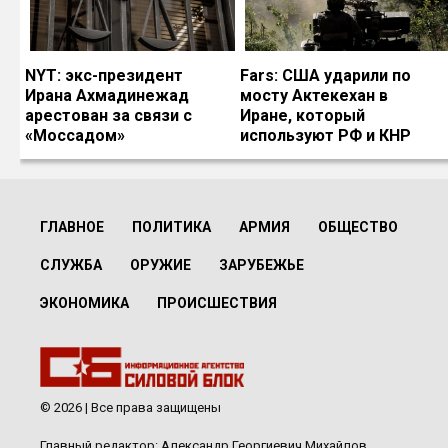
NYT: экс-президент
Fars: США ударили по
Ирана Ахмадинежад
мосту Актекехан в
арестован за связи с
Иране, который
«Моссадом»
используют РФ и КНР
ГЛАВНОЕ
ПОЛИТИКА
АРМИЯ
ОБЩЕСТВО
СЛУЖБА
ОРУЖИЕ
ЗАРУБЕЖЬЕ
ЭКОНОМИКА
ПРОИСШЕСТВИЯ
© 2026 | Все права защищены
Главный редактор: Александр Георгиевич Михайлов