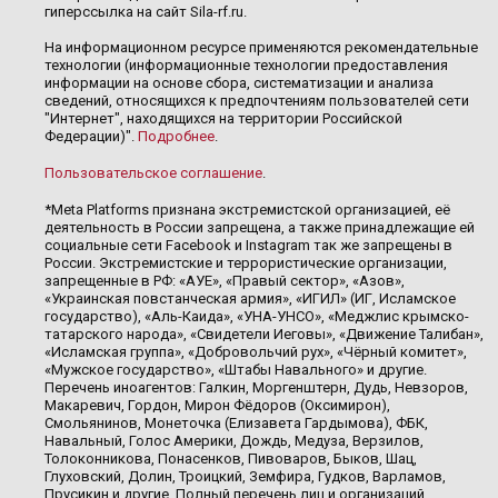
гиперссылка на сайт Sila-rf.ru.
На информационном ресурсе применяются рекомендательные
технологии (информационные технологии предоставления
информации на основе сбора, систематизации и анализа
сведений, относящихся к предпочтениям пользователей сети
"Интернет", находящихся на территории Российской
Федерации)".
Подробнее
.
Пользовательское соглашение
.
*Meta Platforms признана экстремистской организацией, её
деятельность в России запрещена, а также принадлежащие ей
социальные сети Facebook и Instagram так же запрещены в
России. Экстремистские и террористические организации,
запрещенные в РФ: «АУЕ», «Правый сектор», «Азов»,
«Украинская повстанческая армия», «ИГИЛ» (ИГ, Исламское
государство), «Аль-Каида», «УНА-УНСО», «Меджлис крымско-
татарского народа», «Свидетели Иеговы», «Движение Талибан»,
«Исламская группа», «Добровольчий рух», «Чёрный комитет»,
«Мужское государство», «Штабы Навального» и другие.
Перечень иноагентов: Галкин, Моргенштерн, Дудь, Невзоров,
Макаревич, Гордон, Мирон Фёдоров (Оксимирон),
Смольянинов, Монеточка (Елизавета Гардымова), ФБК,
Навальный, Голос Америки, Дождь, Медуза, Верзилов,
Толоконникова, Понасенков, Пивоваров, Быков, Шац,
Глуховский, Долин, Троицкий, Земфира, Гудков, Варламов,
Прусикин и другие. Полный перечень лиц и организаций,