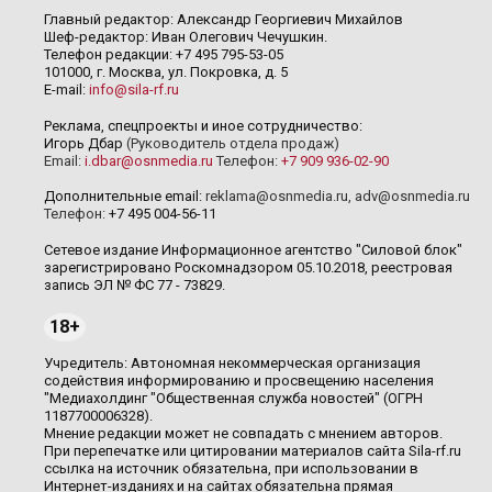
Главный редактор: Александр Георгиевич Михайлов
Шеф-редактор: Иван Олегович Чечушкин.
Телефон редакции: +7 495 795-53-05
101000, г. Москва, ул. Покровка, д. 5
E-mail:
info@sila-rf.ru
Реклама, спецпроекты и иное сотрудничество:
Игорь Дбар
(Руководитель отдела продаж)
Email:
i.dbar@osnmedia.ru
Телефон:
+7 909 936-02-90
Дополнительные email:
reklama@osnmedia.ru
,
adv@osnmedia.ru
Телефон:
+7 495 004-56-11
Сетевое издание Информационное агентство "Силовой блок"
зарегистрировано Роскомнадзором 05.10.2018, реестровая
запись ЭЛ № ФС 77 - 73829.
18+
Учредитель: Автономная некоммерческая организация
содействия информированию и просвещению населения
"Медиахолдинг "Общественная служба новостей" (ОГРН
1187700006328).
Мнение редакции может не совпадать с мнением авторов.
При перепечатке или цитировании материалов сайта Sila-rf.ru
ссылка на источник обязательна, при использовании в
Интернет-изданиях и на сайтах обязательна прямая