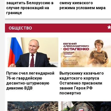
защитить Белоруссию в
смену киевского
случае провокаций на
режима условием мира
границе
ОБЩЕСТВО
Путин счел легендарной
Выпускнику казачьего
76-ю гвардейскую
кадетского корпуса
десантно-штурмовую
Остапенко присвоили
дивизию ВДВ
звание Героя РФ
посмертно