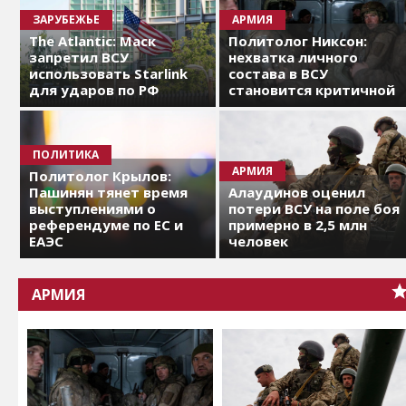
ЗАРУБЕЖЬЕ
АРМИЯ
The Atlantic: Маск
Политолог Никсон:
запретил ВСУ
нехватка личного
использовать Starlink
состава в ВСУ
для ударов по РФ
становится критичной
ПОЛИТИКА
АРМИЯ
Политолог Крылов:
Пашинян тянет время
Алаудинов оценил
выступлениями о
потери ВСУ на поле боя
референдуме по ЕС и
примерно в 2,5 млн
ЕАЭС
человек
АРМИЯ