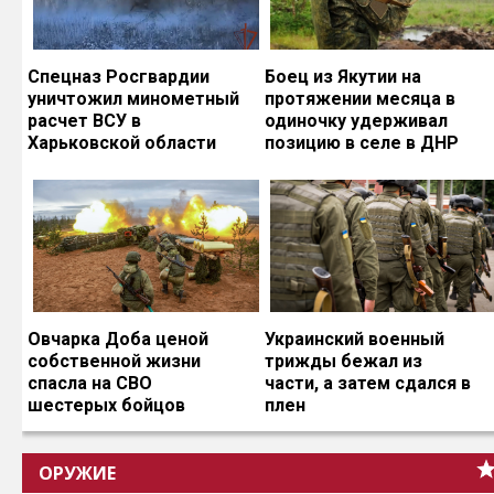
Спецназ Росгвардии
Боец из Якутии на
уничтожил минометный
протяжении месяца в
расчет ВСУ в
одиночку удерживал
Харьковской области
позицию в селе в ДНР
Овчарка Доба ценой
Украинский военный
собственной жизни
трижды бежал из
спасла на СВО
части, а затем сдался в
шестерых бойцов
плен
ОРУЖИЕ