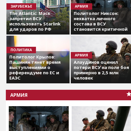
ЗАРУБЕЖЬЕ
АРМИЯ
The Atlantic: Маск
Политолог Никсон:
запретил ВСУ
нехватка личного
использовать Starlink
состава в ВСУ
для ударов по РФ
становится критичной
ПОЛИТИКА
АРМИЯ
Политолог Крылов:
Пашинян тянет время
Алаудинов оценил
выступлениями о
потери ВСУ на поле боя
референдуме по ЕС и
примерно в 2,5 млн
ЕАЭС
человек
АРМИЯ