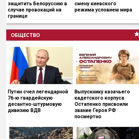
защитить Белоруссию в
смену киевского
случае провокаций на
режима условием мира
границе
ОБЩЕСТВО
Путин счел легендарной
Выпускнику казачьего
76-ю гвардейскую
кадетского корпуса
десантно-штурмовую
Остапенко присвоили
дивизию ВДВ
звание Героя РФ
посмертно