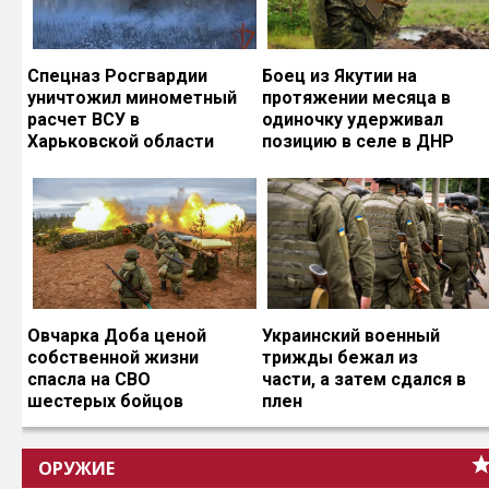
Спецназ Росгвардии
Боец из Якутии на
уничтожил минометный
протяжении месяца в
расчет ВСУ в
одиночку удерживал
Харьковской области
позицию в селе в ДНР
Овчарка Доба ценой
Украинский военный
собственной жизни
трижды бежал из
спасла на СВО
части, а затем сдался в
шестерых бойцов
плен
ОРУЖИЕ