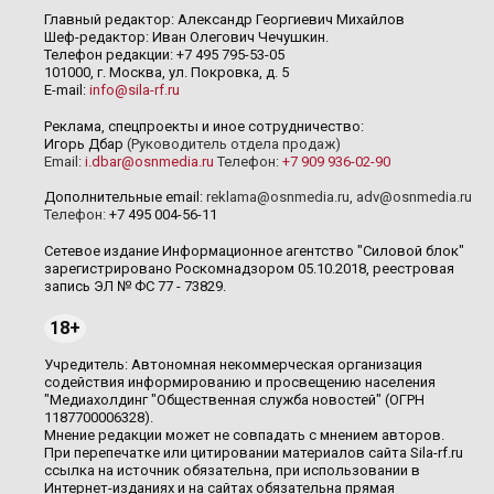
Главный редактор: Александр Георгиевич Михайлов
Шеф-редактор: Иван Олегович Чечушкин.
Телефон редакции: +7 495 795-53-05
101000, г. Москва, ул. Покровка, д. 5
E-mail:
info@sila-rf.ru
Реклама, спецпроекты и иное сотрудничество:
Игорь Дбар
(Руководитель отдела продаж)
Email:
i.dbar@osnmedia.ru
Телефон:
+7 909 936-02-90
Дополнительные email:
reklama@osnmedia.ru
,
adv@osnmedia.ru
Телефон:
+7 495 004-56-11
Сетевое издание Информационное агентство "Силовой блок"
зарегистрировано Роскомнадзором 05.10.2018, реестровая
запись ЭЛ № ФС 77 - 73829.
18+
Учредитель: Автономная некоммерческая организация
содействия информированию и просвещению населения
"Медиахолдинг "Общественная служба новостей" (ОГРН
1187700006328).
Мнение редакции может не совпадать с мнением авторов.
При перепечатке или цитировании материалов сайта Sila-rf.ru
ссылка на источник обязательна, при использовании в
Интернет-изданиях и на сайтах обязательна прямая