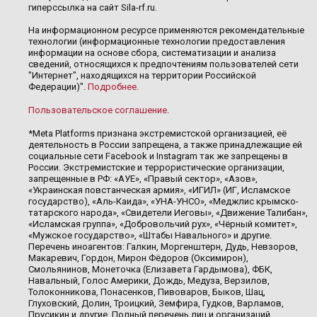
гиперссылка на сайт Sila-rf.ru.
На информационном ресурсе применяются рекомендательные
технологии (информационные технологии предоставления
информации на основе сбора, систематизации и анализа
сведений, относящихся к предпочтениям пользователей сети
"Интернет", находящихся на территории Российской
Федерации)".
Подробнее
.
Пользовательское соглашение
.
*Meta Platforms признана экстремистской организацией, её
деятельность в России запрещена, а также принадлежащие ей
социальные сети Facebook и Instagram так же запрещены в
России. Экстремистские и террористические организации,
запрещенные в РФ: «АУЕ», «Правый сектор», «Азов»,
«Украинская повстанческая армия», «ИГИЛ» (ИГ, Исламское
государство), «Аль-Каида», «УНА-УНСО», «Меджлис крымско-
татарского народа», «Свидетели Иеговы», «Движение Талибан»,
«Исламская группа», «Добровольчий рух», «Чёрный комитет»,
«Мужское государство», «Штабы Навального» и другие.
Перечень иноагентов: Галкин, Моргенштерн, Дудь, Невзоров,
Макаревич, Гордон, Мирон Фёдоров (Оксимирон),
Смольянинов, Монеточка (Елизавета Гардымова), ФБК,
Навальный, Голос Америки, Дождь, Медуза, Верзилов,
Толоконникова, Понасенков, Пивоваров, Быков, Шац,
Глуховский, Долин, Троицкий, Земфира, Гудков, Варламов,
Прусикин и другие. Полный перечень лиц и организаций,