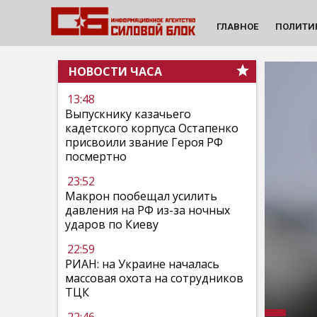
ГЛАВНОЕ
ПОЛИТИ
НОВОСТИ ЧАСА
13:48
Выпускнику казачьего
кадетского корпуса Остапенко
присвоили звание Героя РФ
посмертно
23:52
Макрон пообещал усилить
давления на РФ из-за ночных
ударов по Киеву
22:59
РИАН: на Украине началась
массовая охота на сотрудников
ТЦК