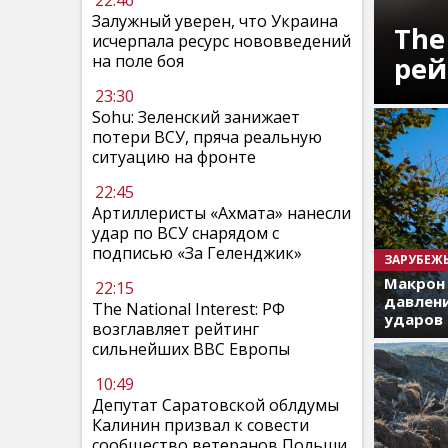
22:46
Залужный уверен, что Украина
The
исчерпала ресурс нововведений
рей
на поле боя
23:30
Sohu: Зеленский занижает
потери ВСУ, пряча реальную
ситуацию на фронте
22:45
Артиллеристы «Ахмата» нанесли
удар по ВСУ снарядом с
подписью «За Геленджик»
ЗАРУБЕЖ
Макрон
22:15
давлени
The National Interest: РФ
ударов 
возглавляет рейтинг
сильнейших ВВС Европы
10:49
Депутат Саратовской облдумы
Калинин призвал к совести
сообщество ветеранов Польши