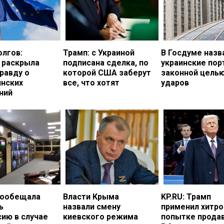
олгов:
Трамп: с Украиной
В Госдуме назв
 раскрыла
подписана сделка, по
украинские по
равду о
которой США заберут
законной цель
инских
все, что хотят
ударов
ний
пообещала
Власти Крыма
KP.RU: Трамп
ь
назвали смену
применил хитро
ию в случае
киевского режима
попытке прода