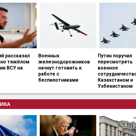
ий рассказал
Военных
Путин поручил
ьно тяжёлом
железнодорожников
пересмотреть
ии ВСУ на
начнут готовить к
военное
работе с
сотрудничество
беспилотниками
Казахстаном и
Узбекистаном
ИКА