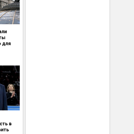
али
рты
ю для
сть в
вить