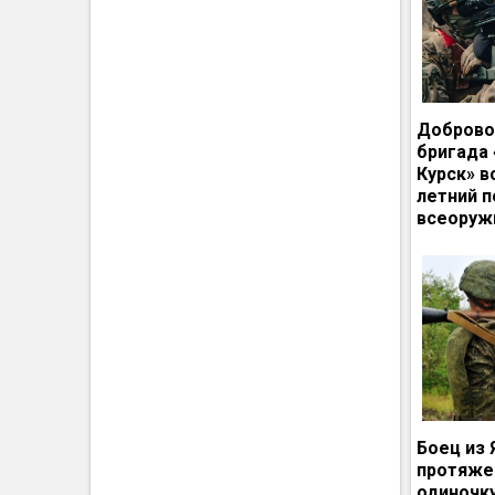
Доброво
бригада
Курск» в
летний п
всеоруж
Боец из 
протяже
одиночк