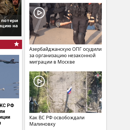
т потери
ацию на
Азербайджанскую ОПГ осудили
за организацию незаконной
миграции в Москве
КС РФ
мли
иции
Как ВС РФ освобождали
и
Малиновку