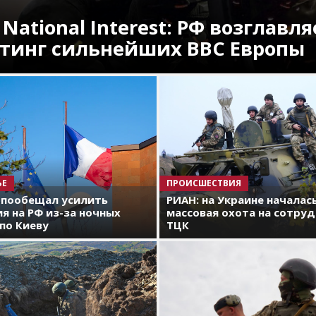
 National Interest: РФ возглавля
тинг сильнейших ВВС Европы
ЬЕ
ПРОИСШЕСТВИЯ
 пообещал усилить
РИАН: на Украине началас
я на РФ из-за ночных
массовая охота на сотру
по Киеву
ТЦК