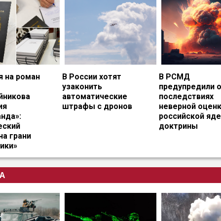
я на роман
В России хотят
В РСМД
узаконить
предупредили 
йникова
автоматические
последствиях
ия
штрафы с дронов
неверной оцен
нда»:
российской яд
еский
доктрины
на грани
ики»
А