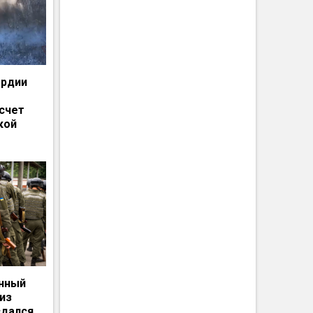
ардии
счет
кой
енный
из
сдался