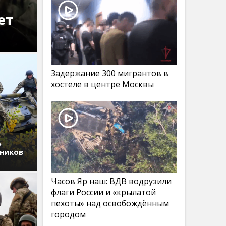
ет
Задержание 300 мигрантов в
хостеле в центре Москвы
ь
дников
Часов Яр наш: ВДВ водрузили
флаги России и «крылатой
пехоты» над освобождённым
городом