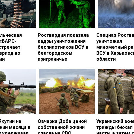
льческая
Росгвардия показала
Спецназ Росгв
 «БАРС-
кадры уничтожения
уничтожил
стречает
беспилотников ВСУ в
минометный ра
ериод во
белгородском
ВСУ в Харьковс
ии
приграничье
области
Якутии на
Овчарка Доба ценой
Украинский во
нии месяца в
собственной жизни
трижды бежал 
у удерживал
спасла на СВО
части, а затем 