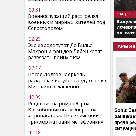
09:31
ОБЩЕСТВ
Военнослужащий расстрелял
Залужны
военных и мирных жителей под
исчерпа
Севастополем
на поле
22:23
Экс-евродепутат Де Вилье:
АРМИЯ
Макрон и фон дер Ляйен хотят
развязать войну с РФ
22:17
Посол Долгов: Меркель
раскрыла чистую правду о целях
Минских соглашений
12:09
Рецензия на роман Юрия
Воскобойникова «Операция
Sohu: Зе
«Пропаганда»: Политический
занижает
триллер на грани метафизики»
пряча р
ситуаци
11:18