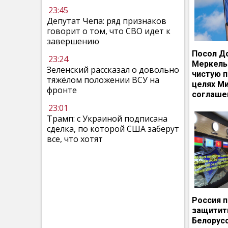
23:45
Депутат Чепа: ряд признаков
говорит о том, что СВО идет к
завершению
Посол Д
23:24
Меркель
Зеленский рассказал о довольно
чистую п
тяжёлом положении ВСУ на
целях М
фронте
соглаше
23:01
Трамп: с Украиной подписана
сделка, по которой США заберут
все, что хотят
Россия 
защитит
Белорусс