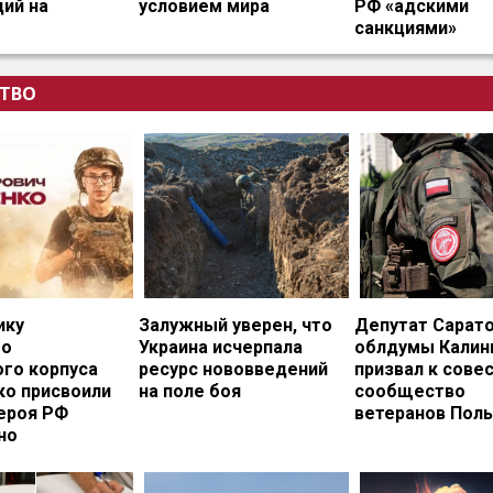
ий на
условием мира
РФ «адскими
санкциями»
ТВО
ику
Залужный уверен, что
Депутат Сарат
го
Украина исчерпала
облдумы Калин
ого корпуса
ресурс нововведений
призвал к сове
ко присвоили
на поле боя
сообщество
ероя РФ
ветеранов Пол
но