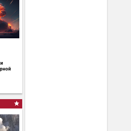
о
ки
ерной