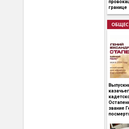
провокац
границе
ОБЩЕС
Выпускн
казачье
кадетск
Остапен
звание Г
посмерт