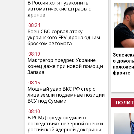
В России хотят узаконить
автоматические штрафы с
дронов
08:24
Боец СВО сорвал атаку
украинского FPV-дрона одним
броском автомата
08:19
Зеленск
Макгрегор предрек Украине
о довол
конец даже при новой помощи
положен
Запада
фронте
08:15
Мощный удар ВКС РФ стер с
лица земли подземные позиции
ВСУ под Сумами
ПОЛИТ
08:10
В РСМД предупредили о
последствиях неверной оценки
российской ядерной доктрины