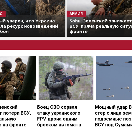
О
АРМИЯ
й уверен, что Украина
Sohu: Зеленский занижае
ла ресурс нововведений
ВСУ, пряча реальную ситу
 боя
фронте
ленский
Боец СВО сорвал
Мощный удар В
 потери ВСУ,
атаку украинского
стер с лица зе
еальную
FPV-дрона одним
подземные поз
ю на фронте
броском автомата
ВСУ под Сумам