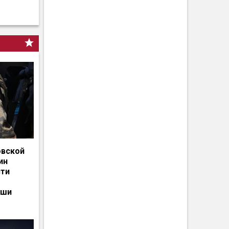
овской
ин
сти
ьши