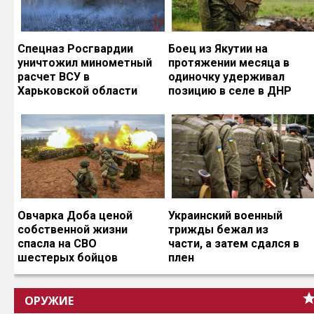
Спецназ Росгвардии
Боец из Якутии на
уничтожил минометный
протяжении месяца в
расчет ВСУ в
одиночку удерживал
Харьковской области
позицию в селе в ДНР
Овчарка Доба ценой
Украинский военный
собственной жизни
трижды бежал из
спасла на СВО
части, а затем сдался в
шестерых бойцов
плен
ОРУЖИЕ