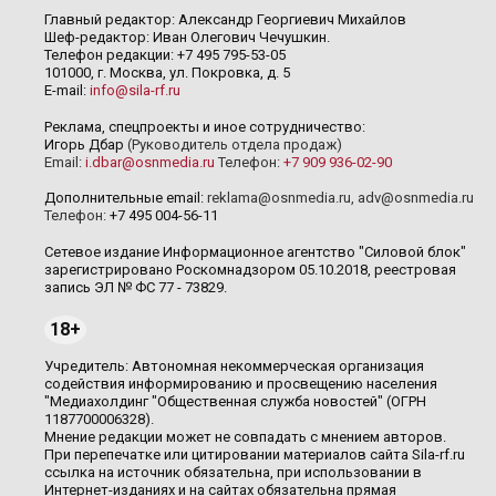
Главный редактор: Александр Георгиевич Михайлов
Шеф-редактор: Иван Олегович Чечушкин.
Телефон редакции: +7 495 795-53-05
101000, г. Москва, ул. Покровка, д. 5
E-mail:
info@sila-rf.ru
Реклама, спецпроекты и иное сотрудничество:
Игорь Дбар
(Руководитель отдела продаж)
Email:
i.dbar@osnmedia.ru
Телефон:
+7 909 936-02-90
Дополнительные email:
reklama@osnmedia.ru
,
adv@osnmedia.ru
Телефон:
+7 495 004-56-11
Сетевое издание Информационное агентство "Силовой блок"
зарегистрировано Роскомнадзором 05.10.2018, реестровая
запись ЭЛ № ФС 77 - 73829.
18+
Учредитель: Автономная некоммерческая организация
содействия информированию и просвещению населения
"Медиахолдинг "Общественная служба новостей" (ОГРН
1187700006328).
Мнение редакции может не совпадать с мнением авторов.
При перепечатке или цитировании материалов сайта Sila-rf.ru
ссылка на источник обязательна, при использовании в
Интернет-изданиях и на сайтах обязательна прямая