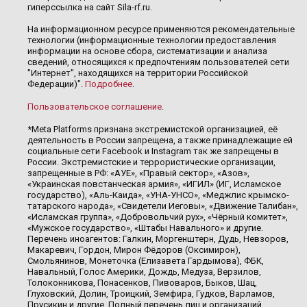
гиперссылка на сайт Sila-rf.ru.
На информационном ресурсе применяются рекомендательные
технологии (информационные технологии предоставления
информации на основе сбора, систематизации и анализа
сведений, относящихся к предпочтениям пользователей сети
"Интернет", находящихся на территории Российской
Федерации)".
Подробнее
.
Пользовательское соглашение
.
*Meta Platforms признана экстремистской организацией, её
деятельность в России запрещена, а также принадлежащие ей
социальные сети Facebook и Instagram так же запрещены в
России. Экстремистские и террористические организации,
запрещенные в РФ: «АУЕ», «Правый сектор», «Азов»,
«Украинская повстанческая армия», «ИГИЛ» (ИГ, Исламское
государство), «Аль-Каида», «УНА-УНСО», «Меджлис крымско-
татарского народа», «Свидетели Иеговы», «Движение Талибан»,
«Исламская группа», «Добровольчий рух», «Чёрный комитет»,
«Мужское государство», «Штабы Навального» и другие.
Перечень иноагентов: Галкин, Моргенштерн, Дудь, Невзоров,
Макаревич, Гордон, Мирон Фёдоров (Оксимирон),
Смольянинов, Монеточка (Елизавета Гардымова), ФБК,
Навальный, Голос Америки, Дождь, Медуза, Верзилов,
Толоконникова, Понасенков, Пивоваров, Быков, Шац,
Глуховский, Долин, Троицкий, Земфира, Гудков, Варламов,
Прусикин и другие. Полный перечень лиц и организаций,