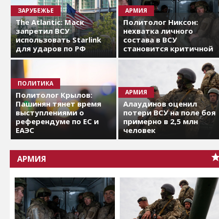
ЗАРУБЕЖЬЕ
АРМИЯ
The Atlantic: Маск
Политолог Никсон:
запретил ВСУ
нехватка личного
использовать Starlink
состава в ВСУ
для ударов по РФ
становится критичной
ПОЛИТИКА
АРМИЯ
Политолог Крылов:
Пашинян тянет время
Алаудинов оценил
выступлениями о
потери ВСУ на поле боя
референдуме по ЕС и
примерно в 2,5 млн
ЕАЭС
человек
АРМИЯ