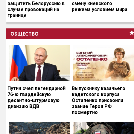
защитить Белоруссию в
смену киевского
случае провокаций на
режима условием мира
границе
ОБЩЕСТВО
Путин счел легендарной
Выпускнику казачьего
76-ю гвардейскую
кадетского корпуса
десантно-штурмовую
Остапенко присвоили
дивизию ВДВ
звание Героя РФ
посмертно