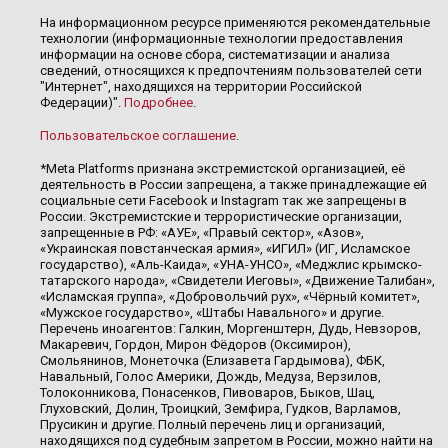
На информационном ресурсе применяются рекомендательные
технологии (информационные технологии предоставления
информации на основе сбора, систематизации и анализа
сведений, относящихся к предпочтениям пользователей сети
"Интернет", находящихся на территории Российской
Федерации)".
Подробнее
.
Пользовательское соглашение
.
*Meta Platforms признана экстремистской организацией, её
деятельность в России запрещена, а также принадлежащие ей
социальные сети Facebook и Instagram так же запрещены в
России. Экстремистские и террористические организации,
запрещенные в РФ: «АУЕ», «Правый сектор», «Азов»,
«Украинская повстанческая армия», «ИГИЛ» (ИГ, Исламское
государство), «Аль-Каида», «УНА-УНСО», «Меджлис крымско-
татарского народа», «Свидетели Иеговы», «Движение Талибан»,
«Исламская группа», «Добровольчий рух», «Чёрный комитет»,
«Мужское государство», «Штабы Навального» и другие.
Перечень иноагентов: Галкин, Моргенштерн, Дудь, Невзоров,
Макаревич, Гордон, Мирон Фёдоров (Оксимирон),
Смольянинов, Монеточка (Елизавета Гардымова), ФБК,
Навальный, Голос Америки, Дождь, Медуза, Верзилов,
Толоконникова, Понасенков, Пивоваров, Быков, Шац,
Глуховский, Долин, Троицкий, Земфира, Гудков, Варламов,
Прусикин и другие. Полный перечень лиц и организаций,
находящихся под судебным запретом в России, можно найти на