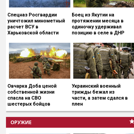
Спецназ Росгвардии
Боец из Якутии на
уничтожил минометный
протяжении месяца в
расчет ВСУ в
одиночку удерживал
Харьковской области
позицию в селе в ДНР
Овчарка Доба ценой
Украинский военный
собственной жизни
трижды бежал из
спасла на СВО
части, а затем сдался в
шестерых бойцов
плен
ОРУЖИЕ