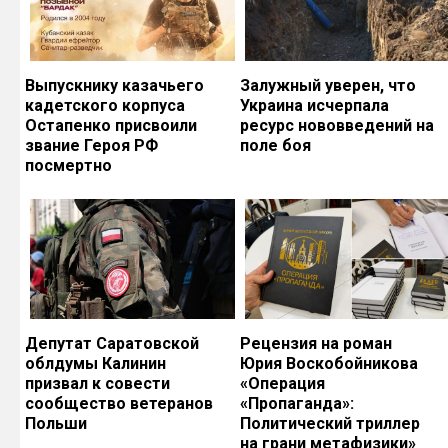
Выпускнику казачьего
Залужный уверен, что
кадетского корпуса
Украина исчерпала
Остапенко присвоили
ресурс нововведений на
звание Героя РФ
поле боя
посмертно
Депутат Саратовской
Рецензия на роман
облдумы Калинин
Юрия Воскобойникова
призвал к совести
«Операция
сообщество ветеранов
«Пропаганда»:
Польши
Политический триллер
на грани метафизики»