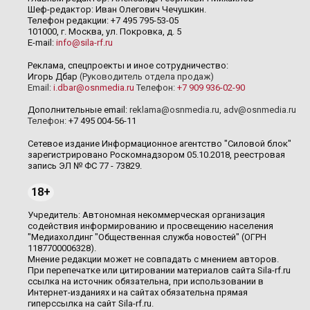
Шеф-редактор: Иван Олегович Чечушкин.
Телефон редакции: +7 495 795-53-05
101000, г. Москва, ул. Покровка, д. 5
E-mail:
info@sila-rf.ru
Реклама, спецпроекты и иное сотрудничество:
Игорь Дбар
(Руководитель отдела продаж)
Email:
i.dbar@osnmedia.ru
Телефон:
+7 909 936-02-90
Дополнительные email:
reklama@osnmedia.ru
,
adv@osnmedia.ru
Телефон:
+7 495 004-56-11
Сетевое издание Информационное агентство "Силовой блок"
зарегистрировано Роскомнадзором 05.10.2018, реестровая
запись ЭЛ № ФС 77 - 73829.
18+
Учредитель: Автономная некоммерческая организация
содействия информированию и просвещению населения
"Медиахолдинг "Общественная служба новостей" (ОГРН
1187700006328).
Мнение редакции может не совпадать с мнением авторов.
При перепечатке или цитировании материалов сайта Sila-rf.ru
ссылка на источник обязательна, при использовании в
Интернет-изданиях и на сайтах обязательна прямая
гиперссылка на сайт Sila-rf.ru.