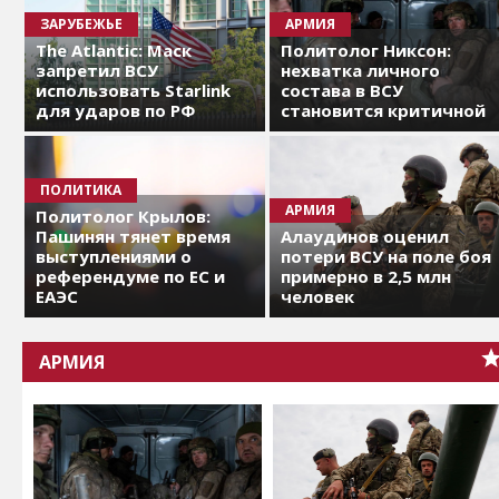
ЗАРУБЕЖЬЕ
АРМИЯ
The Atlantic: Маск
Политолог Никсон:
запретил ВСУ
нехватка личного
использовать Starlink
состава в ВСУ
для ударов по РФ
становится критичной
ПОЛИТИКА
АРМИЯ
Политолог Крылов:
Пашинян тянет время
Алаудинов оценил
выступлениями о
потери ВСУ на поле боя
референдуме по ЕС и
примерно в 2,5 млн
ЕАЭС
человек
АРМИЯ