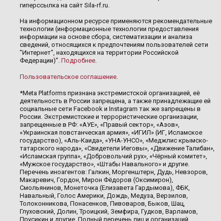
гиперссылка на сайт Sila-rf.ru.
На информационном ресурсе применяются рекомендательные
технологии (информационные технологии предоставления
информации на основе сбора, систематизации и анализа
сведений, относящихся к предпочтениям пользователей сети
"Интернет", находящихся на территории Российской
Федерации)".
Подробнее
.
Пользовательское соглашение
.
*Meta Platforms признана экстремистской организацией, её
деятельность в России запрещена, а также принадлежащие ей
социальные сети Facebook и Instagram так же запрещены в
России. Экстремистские и террористические организации,
запрещенные в РФ: «АУЕ», «Правый сектор», «Азов»,
«Украинская повстанческая армия», «ИГИЛ» (ИГ, Исламское
государство), «Аль-Каида», «УНА-УНСО», «Меджлис крымско-
татарского народа», «Свидетели Иеговы», «Движение Талибан»,
«Исламская группа», «Добровольчий рух», «Чёрный комитет»,
«Мужское государство», «Штабы Навального» и другие.
Перечень иноагентов: Галкин, Моргенштерн, Дудь, Невзоров,
Макаревич, Гордон, Мирон Фёдоров (Оксимирон),
Смольянинов, Монеточка (Елизавета Гардымова), ФБК,
Навальный, Голос Америки, Дождь, Медуза, Верзилов,
Толоконникова, Понасенков, Пивоваров, Быков, Шац,
Глуховский, Долин, Троицкий, Земфира, Гудков, Варламов,
Прусикин и другие. Полный перечень лиц и организаций,