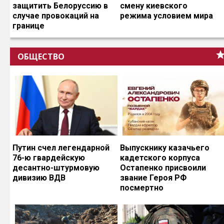
защитить Белоруссию в
смену киевского
случае провокаций на
режима условием мира
границе
ОБЩЕСТВО
Путин счел легендарной
Выпускнику казачьего
76-ю гвардейскую
кадетского корпуса
десантно-штурмовую
Остапенко присвоили
дивизию ВДВ
звание Героя РФ
посмертно