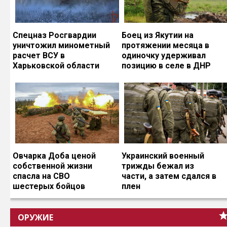
Спецназ Росгвардии
Боец из Якутии на
уничтожил минометный
протяжении месяца в
расчет ВСУ в
одиночку удерживал
Харьковской области
позицию в селе в ДНР
Овчарка Доба ценой
Украинский военный
собственной жизни
трижды бежал из
спасла на СВО
части, а затем сдался в
шестерых бойцов
плен
ОРУЖИЕ