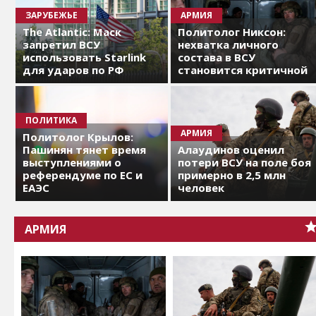
ЗАРУБЕЖЬЕ
АРМИЯ
The Atlantic: Маск
Политолог Никсон:
запретил ВСУ
нехватка личного
использовать Starlink
состава в ВСУ
для ударов по РФ
становится критичной
ПОЛИТИКА
АРМИЯ
Политолог Крылов:
Пашинян тянет время
Алаудинов оценил
выступлениями о
потери ВСУ на поле боя
референдуме по ЕС и
примерно в 2,5 млн
ЕАЭС
человек
АРМИЯ