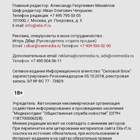
Главный редактор: Александр Георгиевич Михайлов
Шеф-редактор: Иван Олегович Чечушкин.
Телефон редакции: +7 495 795-53-05
101000, г. Москва, ул. Покровка, д. 5
E-mail:
info@sila-rf.ru
Реклама, спецпроекты и иное сотрудничество:
Игорь Дбар
(Руководитель отдела продаж)
Email:
i.dbar@osnmedia.ru
Телефон:
+7 909 936-02-90
Дополнительные email:
reklama@osnmedia.ru
,
adv@osnmedia.ru
Телефон:
+7 495 004-56-11
Сетевое издание Информационное агентство "Силовой блок"
зарегистрировано Роскомнадзором 05.10.2018, реестровая
запись ЭЛ № ФС 77 - 73829.
18+
Учредитель: Автономная некоммерческая организация
содействия информированию и просвещению населения
"Медиахолдинг "Общественная служба новостей" (ОГРН
1187700006328).
Мнение редакции может не совпадать с мнением авторов.
При перепечатке или цитировании материалов сайта Sila-rf.ru
ссылка на источник обязательна, при использовании в
Интернет-изданиях и на сайтах обязательна прямая