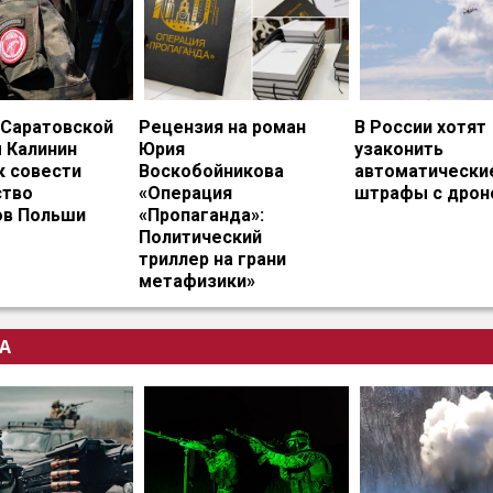
 Саратовской
Рецензия на роман
В России хотят
 Калинин
Юрия
узаконить
к совести
Воскобойникова
автоматически
тво
«Операция
штрафы с дрон
ов Польши
«Пропаганда»:
Политический
триллер на грани
метафизики»
А