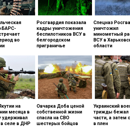
льческая
Росгвардия показала
Спецназ Росгв
 «БАРС-
кадры уничтожения
уничтожил
стречает
беспилотников ВСУ в
минометный ра
ериод во
белгородском
ВСУ в Харьковс
ии
приграничье
области
Якутии на
Овчарка Доба ценой
Украинский во
нии месяца в
собственной жизни
трижды бежал 
у удерживал
спасла на СВО
части, а затем 
в селе в ДНР
шестерых бойцов
в плен