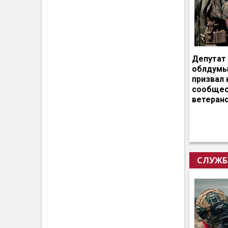
Депутат
облдумы
призвал 
сообщес
ветеран
СЛУЖБ