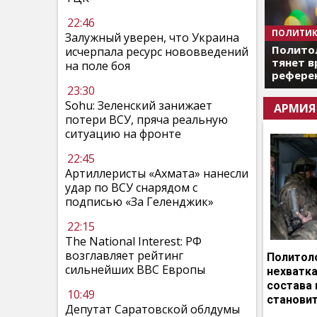
22:46
ПОЛИТИК
Залужный уверен, что Украина
Полито
исчерпала ресурс нововведений
тянет в
на поле боя
референ
23:30
Sohu: Зеленский занижает
АРМИЯ
потери ВСУ, пряча реальную
ситуацию на фронте
22:45
Артиллеристы «Ахмата» нанесли
удар по ВСУ снарядом с
подписью «За Геленджик»
22:15
The National Interest: РФ
возглавляет рейтинг
Политоло
сильнейших ВВС Европы
нехватка
состава 
10:49
становит
Депутат Саратовской облдумы