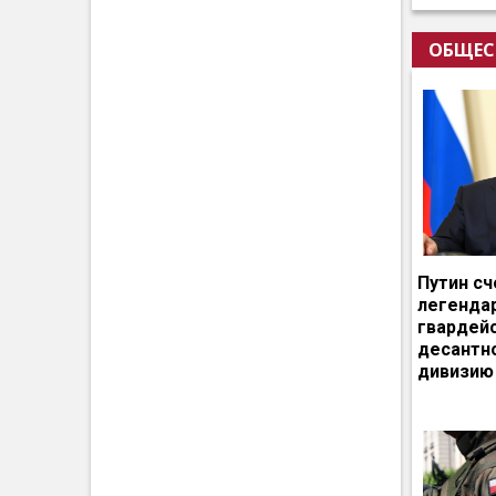
ОБЩЕС
Путин сч
легенда
гвардей
десантн
дивизию