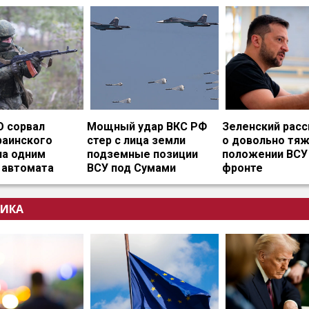
О сорвал
Мощный удар ВКС РФ
Зеленский расс
раинского
стер с лица земли
о довольно тя
на одним
подземные позиции
положении ВСУ
 автомата
ВСУ под Сумами
фронте
ИКА