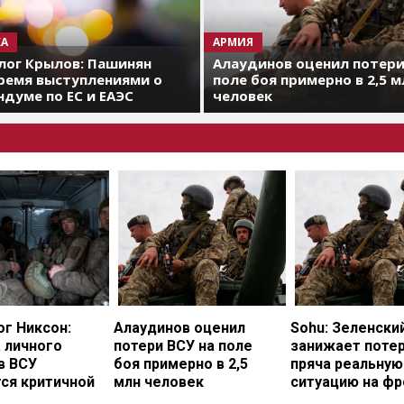
А
АРМИЯ
лог Крылов: Пашинян
Алаудинов оценил потери
ремя выступлениями о
поле боя примерно в 2,5 м
думе по ЕС и ЕАЭС
человек
г Никсон:
Алаудинов оценил
Sohu: Зеленски
 личного
потери ВСУ на поле
занижает потер
в ВСУ
боя примерно в 2,5
пряча реальную
ся критичной
млн человек
ситуацию на фр