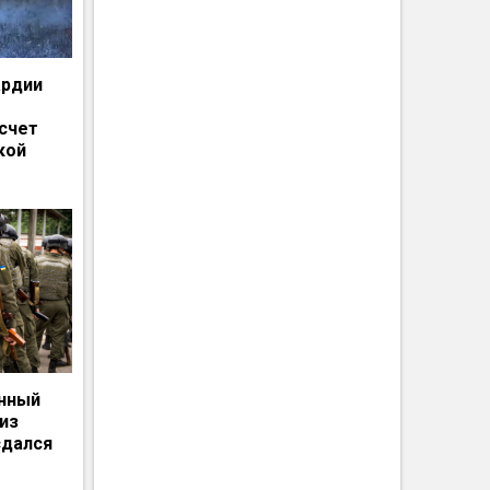
ардии
счет
кой
енный
из
сдался