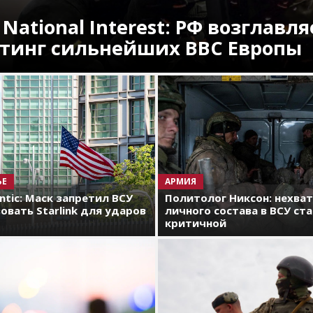
 National Interest: РФ возглавля
тинг сильнейших ВВС Европы
ЬЕ
АРМИЯ
antic: Маск запретил ВСУ
Политолог Никсон: нехва
овать Starlink для ударов
личного состава в ВСУ ст
критичной