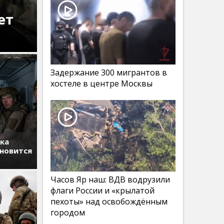
ет
Задержание 300 мигрантов в
хостеле в центре Москвы
тка
ановится
Часов Яр наш: ВДВ водрузили
флаги России и «крылатой
пехоты» над освобождённым
городом