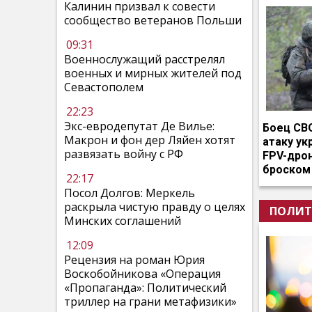
Калинин призвал к совести
сообщество ветеранов Польши
09:31
Военнослужащий расстрелял
военных и мирных жителей под
Севастополем
22:23
Экс-евродепутат Де Вилье:
Боец СВ
Макрон и фон дер Ляйен хотят
атаку ук
развязать войну с РФ
FPV-дро
броском
22:17
Посол Долгов: Меркель
раскрыла чистую правду о целях
ПОЛИТ
Минских соглашений
12:09
Рецензия на роман Юрия
Воскобойникова «Операция
«Пропаганда»: Политический
триллер на грани метафизики»