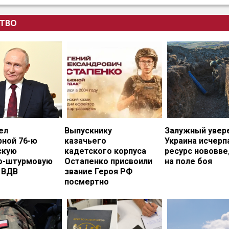
ТВО
ел
Выпускнику
Залужный увере
рной 76-ю
казачьего
Украина исчерп
скую
кадетского корпуса
ресурс нововв
о-штурмовую
Остапенко присвоили
на поле боя
 ВДВ
звание Героя РФ
посмертно