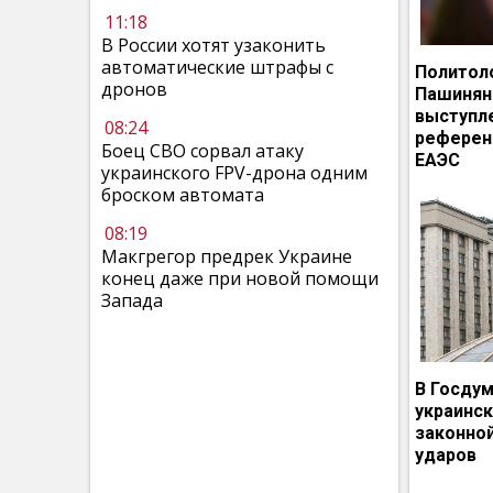
11:18
В России хотят узаконить
автоматические штрафы с
Политол
дронов
Пашинян
выступл
08:24
референ
Боец СВО сорвал атаку
ЕАЭС
украинского FPV-дрона одним
броском автомата
08:19
Макгрегор предрек Украине
конец даже при новой помощи
Запада
В Госдум
украинс
законно
ударов