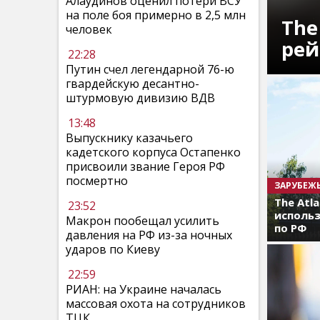
Алаудинов оценил потери ВСУ
на поле боя примерно в 2,5 млн
The
человек
рей
22:28
Путин счел легендарной 76-ю
гвардейскую десантно-
штурмовую дивизию ВДВ
13:48
Выпускнику казачьего
кадетского корпуса Остапенко
присвоили звание Героя РФ
посмертно
ЗАРУБЕЖ
The Atl
23:52
использ
Макрон пообещал усилить
по РФ
давления на РФ из-за ночных
ударов по Киеву
22:59
РИАН: на Украине началась
массовая охота на сотрудников
ТЦК