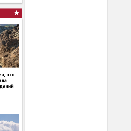
н, что
ала
едений