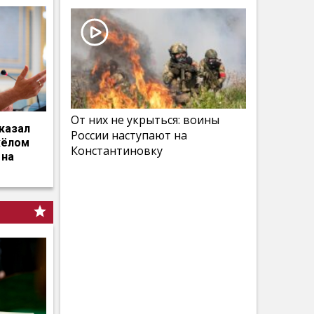
От них не укрыться: воины
казал
России наступают на
жёлом
Константиновку
 на