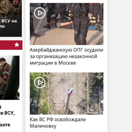
 ВСУ на
лн
Азербайджанскую ОПГ осудили
за организацию незаконной
миграции в Москве
й
и ВСУ,
Как ВС РФ освобождали
онте
Малиновку