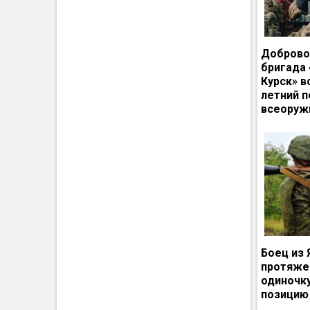
Доброво
бригада
Курск» в
летний п
всеоруж
Боец из 
протяже
одиночк
позицию 