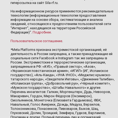
гиперссылка на сайт Sila-rf.ru.
На информационном ресурсе применяются рекомендательные
технологии (информационные технологии предоставления
информации на основе сбора, систематизации и анализа
сведений, относящихся к предпочтениям пользователей сети
"Интернет", находящихся на территории Российской
Федерации)".
Подробнее
.
Пользовательское соглашение
.
*Meta Platforms признана экстремистской организацией, её
деятельность в России запрещена, а также принадлежащие ей
социальные сети Facebook и Instagram так же запрещены в
России. Экстремистские и террористические организации,
запрещенные в РФ: «АУЕ», «Правый сектор», «Азов»,
«Украинская повстанческая армия», «ИГИЛ» (ИГ, Исламское
государство), «Аль-Каида», «УНА-УНСО», «Меджлис крымско-
татарского народа», «Свидетели Иеговы», «Движение Талибан»,
«Исламская группа», «Добровольчий рух», «Чёрный комитет»,
«Мужское государство», «Штабы Навального» и другие.
Перечень иноагентов: Галкин, Моргенштерн, Дудь, Невзоров,
Макаревич, Гордон, Мирон Фёдоров (Оксимирон),
Смольянинов, Монеточка (Елизавета Гардымова), ФБК,
Навальный, Голос Америки, Дождь, Медуза, Верзилов,
Толоконникова, Понасенков, Пивоваров, Быков, Шац,
Глуховский, Долин, Троицкий, Земфира, Гудков, Варламов,
Прусикин и другие. Полный перечень лиц и организаций,