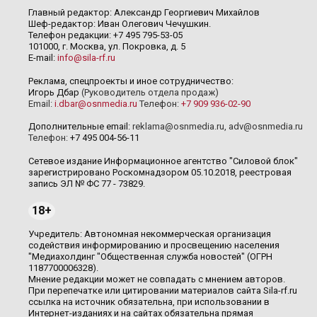
Главный редактор: Александр Георгиевич Михайлов
Шеф-редактор: Иван Олегович Чечушкин.
Телефон редакции: +7 495 795-53-05
101000, г. Москва, ул. Покровка, д. 5
E-mail:
info@sila-rf.ru
Реклама, спецпроекты и иное сотрудничество:
Игорь Дбар
(Руководитель отдела продаж)
Email:
i.dbar@osnmedia.ru
Телефон:
+7 909 936-02-90
Дополнительные email:
reklama@osnmedia.ru
,
adv@osnmedia.ru
Телефон:
+7 495 004-56-11
Сетевое издание Информационное агентство "Силовой блок"
зарегистрировано Роскомнадзором 05.10.2018, реестровая
запись ЭЛ № ФС 77 - 73829.
18+
Учредитель: Автономная некоммерческая организация
содействия информированию и просвещению населения
"Медиахолдинг "Общественная служба новостей" (ОГРН
1187700006328).
Мнение редакции может не совпадать с мнением авторов.
При перепечатке или цитировании материалов сайта Sila-rf.ru
ссылка на источник обязательна, при использовании в
Интернет-изданиях и на сайтах обязательна прямая