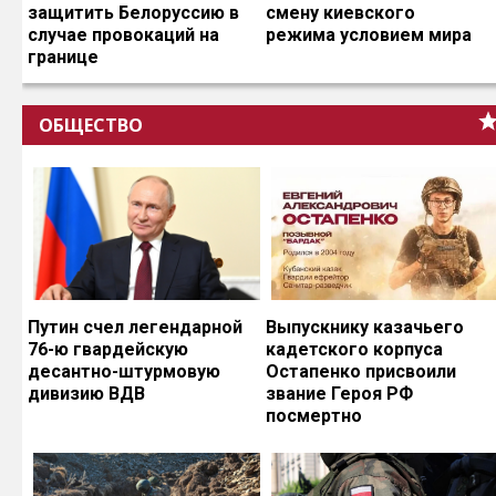
защитить Белоруссию в
смену киевского
случае провокаций на
режима условием мира
границе
ОБЩЕСТВО
Путин счел легендарной
Выпускнику казачьего
76-ю гвардейскую
кадетского корпуса
десантно-штурмовую
Остапенко присвоили
дивизию ВДВ
звание Героя РФ
посмертно