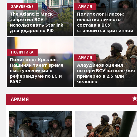
ЗАРУБЕЖЬЕ
АРМИЯ
The Atlantic: Маск
Политолог Никсон:
запретил ВСУ
нехватка личного
использовать Starlink
состава в ВСУ
для ударов по РФ
становится критичной
ПОЛИТИКА
АРМИЯ
Политолог Крылов:
Пашинян тянет время
Алаудинов оценил
выступлениями о
потери ВСУ на поле боя
референдуме по ЕС и
примерно в 2,5 млн
ЕАЭС
человек
АРМИЯ