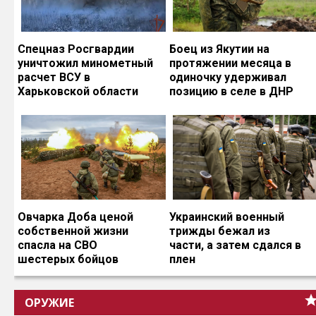
Спецназ Росгвардии
Боец из Якутии на
уничтожил минометный
протяжении месяца в
расчет ВСУ в
одиночку удерживал
Харьковской области
позицию в селе в ДНР
Овчарка Доба ценой
Украинский военный
собственной жизни
трижды бежал из
спасла на СВО
части, а затем сдался в
шестерых бойцов
плен
ОРУЖИЕ