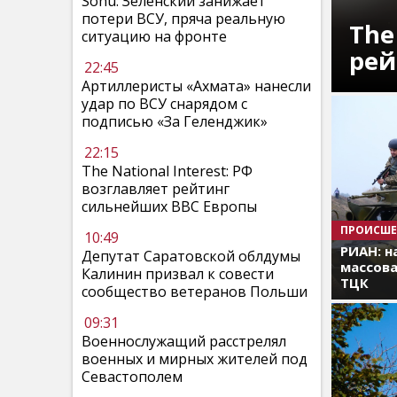
Sohu: Зеленский занижает
потери ВСУ, пряча реальную
The
ситуацию на фронте
рей
22:45
Артиллеристы «Ахмата» нанесли
удар по ВСУ снарядом с
подписью «За Геленджик»
22:15
The National Interest: РФ
возглавляет рейтинг
сильнейших ВВС Европы
ПРОИСШЕ
10:49
РИАН: н
Депутат Саратовской облдумы
массова
Калинин призвал к совести
ТЦК
сообщество ветеранов Польши
09:31
Военнослужащий расстрелял
военных и мирных жителей под
Севастополем