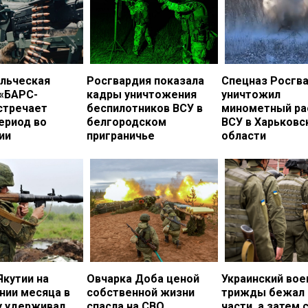
льческая
Росгвардия показала
Спецназ Росгв
 «БАРС-
кадры уничтожения
уничтожил
стречает
беспилотников ВСУ в
минометный ра
ериод во
белгородском
ВСУ в Харьковс
ии
приграничье
области
Якутии на
Овчарка Доба ценой
Украинский во
нии месяца в
собственной жизни
трижды бежал 
у удерживал
спасла на СВО
части, а затем 