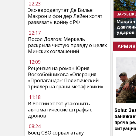
22:23
Экс-евродепутат Де Вилье:
ЗАРУБЕЖ
Макрон и фон дер Ляйен хотят
Макрон
развязать войну с РФ
давлени
ударов 
22:17
Посол Долгов: Меркель
раскрыла чистую правду о целях
АРМИЯ
Минских соглашений
12:09
Рецензия на роман Юрия
Воскобойникова «Операция
«Пропаганда»: Политический
триллер на грани метафизики»
11:18
В России хотят узаконить
автоматические штрафы с
Sohu: Зе
дронов
занижает
пряча р
08:24
ситуаци
Боец СВО сорвал атаку