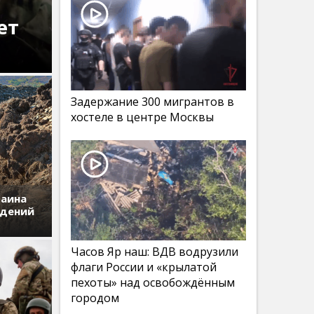
ет
Задержание 300 мигрантов в
хостеле в центре Москвы
раина
едений
Часов Яр наш: ВДВ водрузили
флаги России и «крылатой
пехоты» над освобождённым
городом