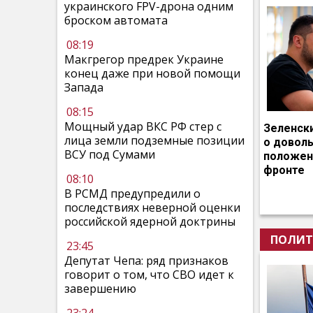
украинского FPV-дрона одним
броском автомата
08:19
Макгрегор предрек Украине
конец даже при новой помощи
Запада
08:15
Мощный удар ВКС РФ стер с
Зеленск
лица земли подземные позиции
о довол
ВСУ под Сумами
положен
фронте
08:10
В РСМД предупредили о
последствиях неверной оценки
российской ядерной доктрины
ПОЛИТ
23:45
Депутат Чепа: ряд признаков
говорит о том, что СВО идет к
завершению