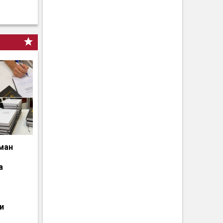
ман
а
и