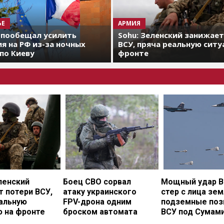
ЬЕ
АРМИЯ
 пообещал усилить
Sohu: Зеленский занижае
я на РФ из-за ночных
ВСУ, пряча реальную ситу
по Киеву
фронте
ленский
Боец СВО сорвал
Мощный удар В
 потери ВСУ,
атаку украинского
стер с лица зе
еальную
FPV-дрона одним
подземные поз
ю на фронте
броском автомата
ВСУ под Сумам