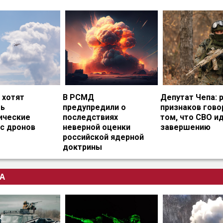
 хотят
В РСМД
Депутат Чепа: 
ть
предупредили о
признаков гово
ические
последствиях
том, что СВО и
с дронов
неверной оценки
завершению
российской ядерной
доктрины
А