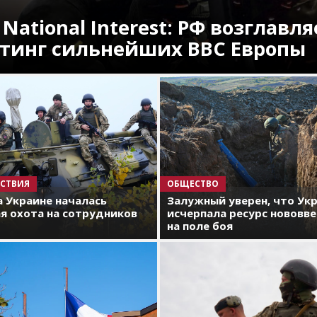
 National Interest: РФ возглавля
тинг сильнейших ВВС Европы
СТВИЯ
ОБЩЕСТВО
а Украине началась
Залужный уверен, что Ук
я охота на сотрудников
исчерпала ресурс нововв
на поле боя