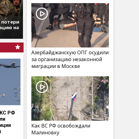
т потери
ацию на
Азербайджанскую ОПГ осудили
за организацию незаконной
миграции в Москве
КС РФ
мли
иции
Как ВС РФ освобождали
и
Малиновку