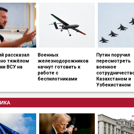
ий рассказал
Военных
Путин поручил
ьно тяжёлом
железнодорожников
пересмотреть
ии ВСУ на
начнут готовить к
военное
работе с
сотрудничество
беспилотниками
Казахстаном и
Узбекистаном
ИКА