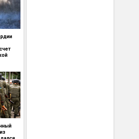
ардии
счет
кой
енный
из
сдался