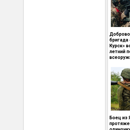
Доброво
бригада
Курск» в
летний п
всеоруж
Боец из 
протяже
одиночк