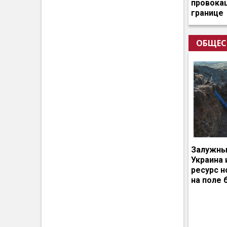
провокац
границе
ОБЩЕС
Залужный
Украина 
ресурс 
на поле 