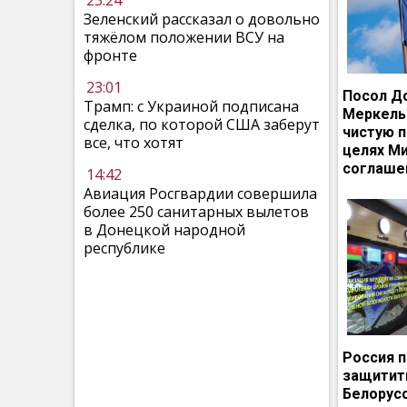
23:24
Зеленский рассказал о довольно
тяжёлом положении ВСУ на
фронте
23:01
Посол Д
Трамп: с Украиной подписана
Меркель
сделка, по которой США заберут
чистую п
все, что хотят
целях М
соглаше
14:42
Авиация Росгвардии совершила
более 250 санитарных вылетов
в Донецкой народной
республике
Россия 
защитит
Белорусс