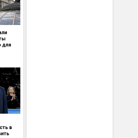
али
рты
ю для
сть в
вить