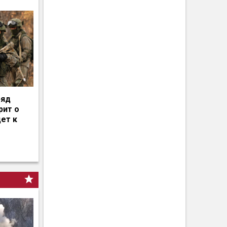
ряд
рит о
дет к