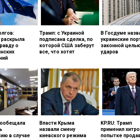
олгов:
Трамп: с Украиной
В Госдуме назв
 раскрыла
подписана сделка, по
украинские по
равду о
которой США заберут
законной цель
инских
все, что хотят
ударов
ний
пообещала
Власти Крыма
KP.RU: Трамп
ь
назвали смену
применил хитро
ию в случае
киевского режима
попытке прода