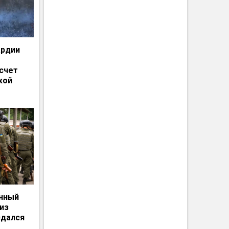
ардии
счет
кой
енный
из
сдался