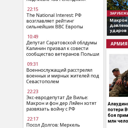
22:15
ЗАРУБЕЖ
The National Interest: РФ
Макрон
возглавляет рейтинг
давлени
сильнейших ВВС Европы
ударов 
10:49
Депутат Саратовской облдумы
АРМИЯ
Калинин призвал к совести
сообщество ветеранов Польши
09:31
Военнослужащий расстрелял
военных и мирных жителей под
Севастополем
22:23
Экс-евродепутат Де Вилье:
Макрон и фон дер Ляйен хотят
Алаудин
развязать войну с РФ
потери В
боя прим
22:17
млн чел
Посол Долгов: Меркель