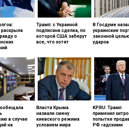
олгов:
Трамп: с Украиной
В Госдуме назв
 раскрыла
подписана сделка, по
украинские по
равду о
которой США заберут
законной цель
инских
все, что хотят
ударов
ний
пообещала
Власти Крыма
KP.RU: Трамп
ь
назвали смену
применил хитро
ию в случае
киевского режима
попытке прода
ий на
условием мира
РФ «адскими