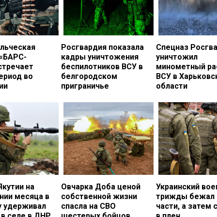
льческая
Росгвардия показала
Спецназ Росгв
 «БАРС-
кадры уничтожения
уничтожил
стречает
беспилотников ВСУ в
минометный ра
ериод во
белгородском
ВСУ в Харьковс
ии
приграничье
области
Якутии на
Овчарка Доба ценой
Украинский во
нии месяца в
собственной жизни
трижды бежал 
у удерживал
спасла на СВО
части, а затем 
в селе в ДНР
шестерых бойцов
в плен