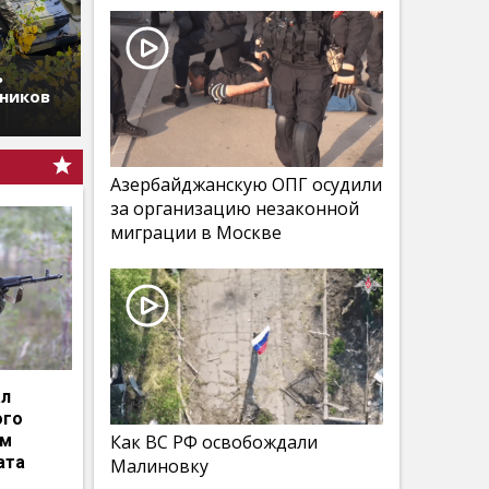
ь
дников
Азербайджанскую ОПГ осудили
за организацию незаконной
миграции в Москве
ал
ого
им
Как ВС РФ освобождали
ата
Малиновку