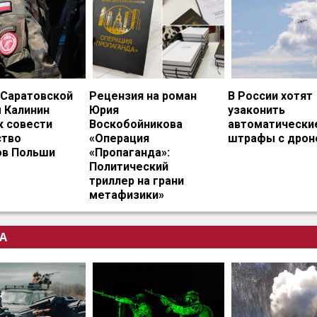
 Саратовской
Рецензия на роман
В России хотят
 Калинин
Юрия
узаконить
к совести
Воскобойникова
автоматически
тво
«Операция
штрафы с дрон
ов Польши
«Пропаганда»:
Политический
триллер на грани
метафизики»
А