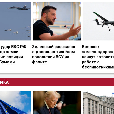
удар ВКС РФ
Зеленский рассказал
Военных
ица земли
о довольно тяжёлом
железнодорож
ые позиции
положении ВСУ на
начнут готовит
 Сумами
фронте
работе с
беспилотникам
ИКА