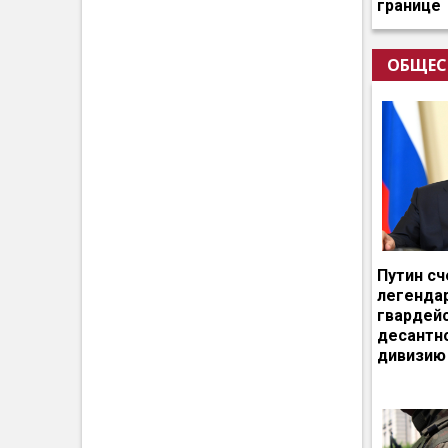
границе
ОБЩЕС
Путин сч
легенда
гвардей
десантн
дивизию