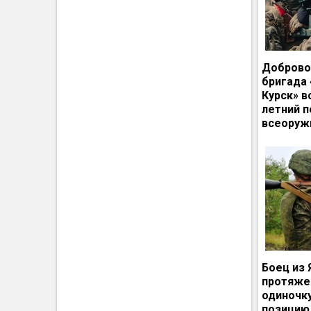
Доброво
бригада
Курск» в
летний п
всеоруж
Боец из 
протяже
одиночк
позицию 