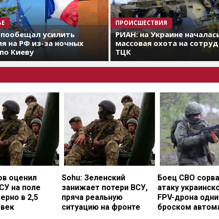
ЬЕ
ПРОИСШЕСТВИЯ
 пообещал усилить
РИАН: на Украине началас
я на РФ из-за ночных
массовая охота на сотру
по Киеву
ТЦК
ов оценил
Sohu: Зеленский
Боец СВО сорв
СУ на поле
занижает потери ВСУ,
атаку украинск
ерно в 2,5
пряча реальную
FPV-дрона одн
овек
ситуацию на фронте
броском автом