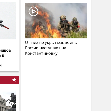
От них не укрыться: воины
России наступают на
ников
Константиновку
ь к
и