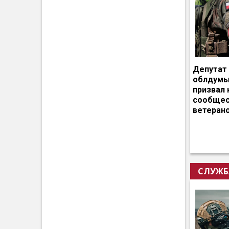
Депутат
облдумы
призвал 
сообщес
ветеран
СЛУЖБ