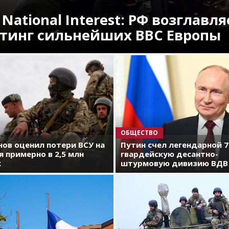
 National Interest: РФ возглавля
тинг сильнейших ВВС Европы
ОБЩЕСТВО
ов оценил потери ВСУ на
Путин счел легендарной 
я примерно в 2,5 млн
гвардейскую десантно-
к
штурмовую дивизию ВДВ