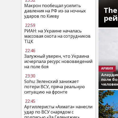
23:52
Макрон пообещал усилить
The
давления на РФ из-за ночных
рей
ударов по Киеву
22:59
РИАН: на Украине началась
массовая охота на сотрудников
ТЦК
22:46
Залужный уверен, что Украина
исчерпала ресурс нововведений
на поле боя
АРМИЯ
Алаудин
23:30
поле бо
Sohu: Зеленский занижает
челове
потери ВСУ, пряча реальную
ситуацию на фронте
22:45
Артиллеристы «Ахмата» нанесли
удар по ВСУ снарядом с
подписью «За Геленджик»