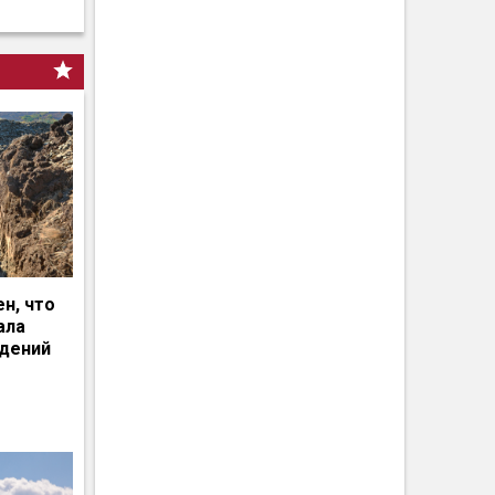
н, что
ала
едений