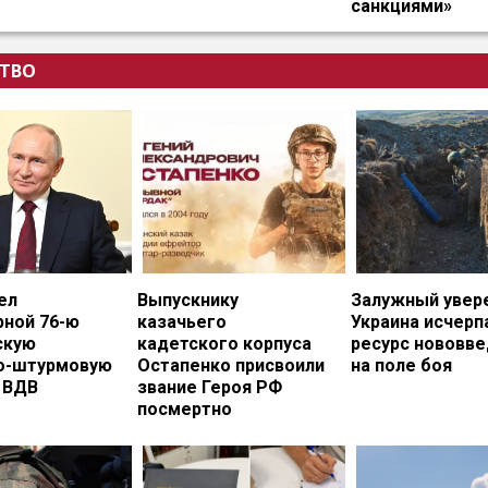
санкциями»
ТВО
ел
Выпускнику
Залужный увере
рной 76-ю
казачьего
Украина исчерп
скую
кадетского корпуса
ресурс нововв
о-штурмовую
Остапенко присвоили
на поле боя
 ВДВ
звание Героя РФ
посмертно