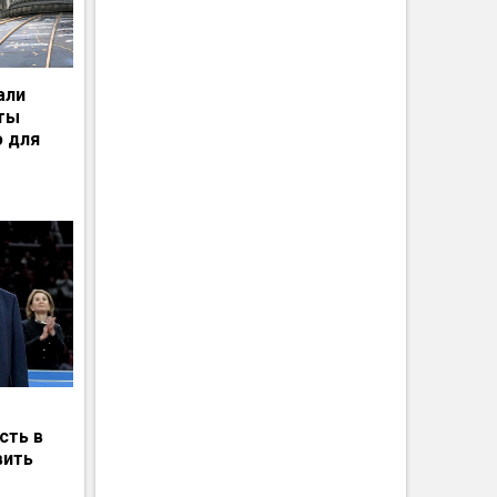
али
рты
ю для
сть в
вить