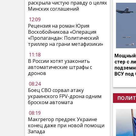
раскрыла чистую правду о целях
Минских соглашений
12:09
Рецензия на роман Юрия
Воскобойникова «Операция
«Пропаганда»: Политический
триллер на грани метафизики»
11:18
Мощный 
В России хотят узаконить
стер с л
автоматические штрафы с
подземн
дронов
ВСУ под
08:24
Боец СВО сорвал атаку
украинского FPV-дрона одним
ПОЛИТ
броском автомата
08:19
Макгрегор предрек Украине
конец даже при новой помощи
Запада