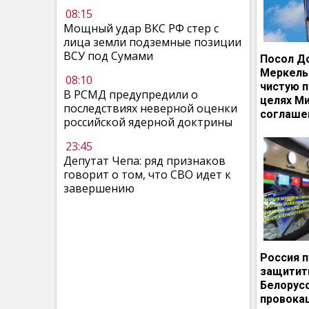
08:15
Мощный удар ВКС РФ стер с
лица земли подземные позиции
ВСУ под Сумами
Посол Д
Меркель
08:10
чистую п
В РСМД предупредили о
целях М
последствиях неверной оценки
соглаше
российской ядерной доктрины
23:45
Депутат Чепа: ряд признаков
говорит о том, что СВО идет к
завершению
Россия 
защитит
Белорусс
провокац