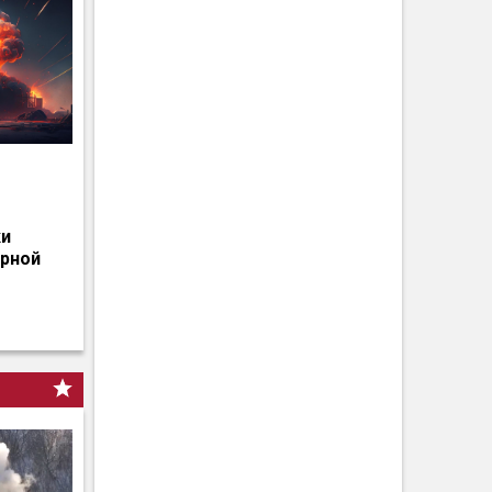
о
ки
ерной