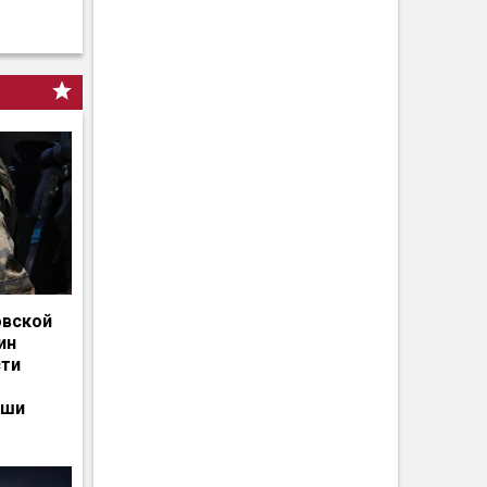
овской
ин
сти
ьши