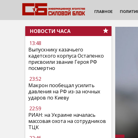
ГЛАВНОЕ
ПОЛИТИ
НОВОСТИ ЧАСА
13:48
Выпускнику казачьего
кадетского корпуса Остапенко
присвоили звание Героя РФ
посмертно
23:52
Макрон пообещал усилить
давления на РФ из-за ночных
ударов по Киеву
22:59
РИАН: на Украине началась
массовая охота на сотрудников
ТЦК