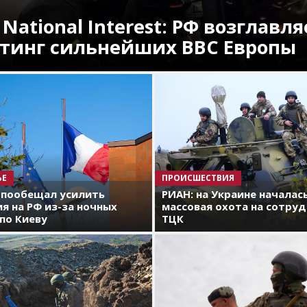
 National Interest: РФ возглавля
тинг сильнейших ВВС Европы
ЬЕ
ПРОИСШЕСТВИЯ
 пообещал усилить
РИАН: на Украине началас
я на РФ из-за ночных
массовая охота на сотру
по Киеву
ТЦК