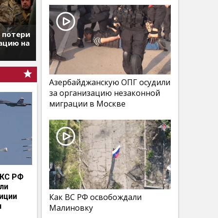
т потери
ацию на
Азербайджанскую ОПГ осудили
за организацию незаконной
миграции в Москве
КС РФ
мли
иции
Как ВС РФ освобождали
и
Малиновку