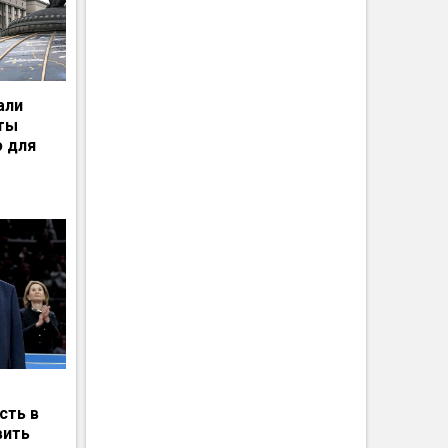
али
рты
ю для
сть в
вить