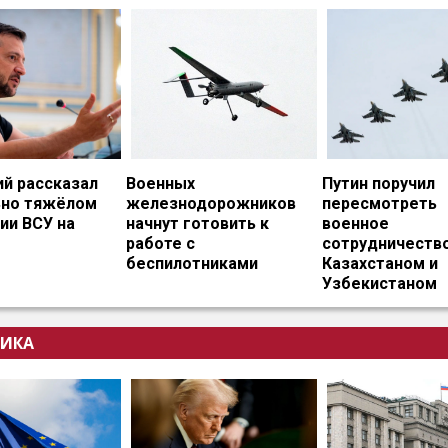
ий рассказал
Военных
Путин поручил
ьно тяжёлом
железнодорожников
пересмотреть
ии ВСУ на
начнут готовить к
военное
работе с
сотрудничество
беспилотниками
Казахстаном и
Узбекистаном
ИКА