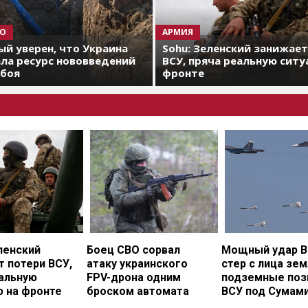
О
АРМИЯ
й уверен, что Украина
Sohu: Зеленский занижае
ла ресурс нововведений
ВСУ, пряча реальную ситу
 боя
фронте
ленский
Боец СВО сорвал
Мощный удар В
 потери ВСУ,
атаку украинского
стер с лица зе
еальную
FPV-дрона одним
подземные поз
ю на фронте
броском автомата
ВСУ под Сумам