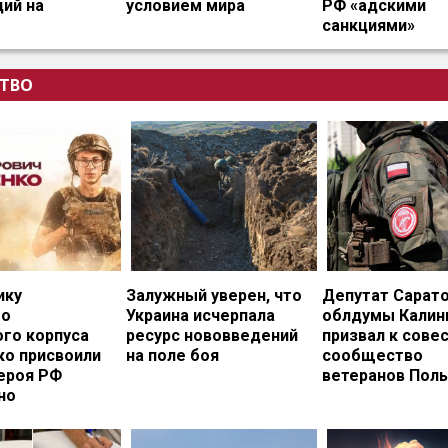
ий на
условием мира
РФ «адскими
санкциями»
ТВО
ику
Залужный уверен, что
Депутат Сарат
го
Украина исчерпала
облдумы Калин
ого корпуса
ресурс нововведений
призвал к сове
ко присвоили
на поле боя
сообщество
ероя РФ
ветеранов Пол
но