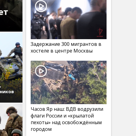
ет
Задержание 300 мигрантов в
хостеле в центре Москвы
ь
дников
Часов Яр наш: ВДВ водрузили
флаги России и «крылатой
пехоты» над освобождённым
городом