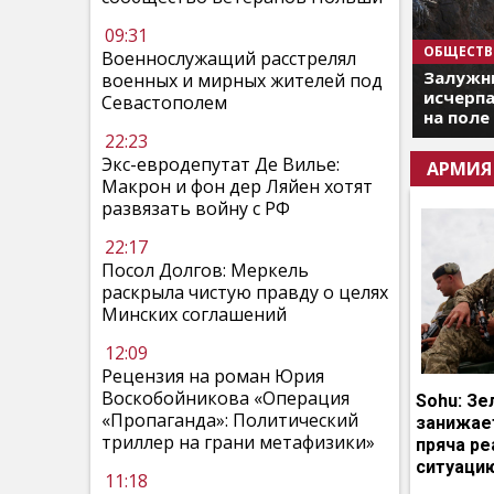
09:31
ОБЩЕСТВ
Военнослужащий расстрелял
Залужны
военных и мирных жителей под
исчерпа
Севастополем
на поле
22:23
Экс-евродепутат Де Вилье:
АРМИЯ
Макрон и фон дер Ляйен хотят
развязать войну с РФ
22:17
Посол Долгов: Меркель
раскрыла чистую правду о целях
Минских соглашений
12:09
Рецензия на роман Юрия
Воскобойникова «Операция
Sohu: Зе
«Пропаганда»: Политический
занижает
триллер на грани метафизики»
пряча р
ситуаци
11:18