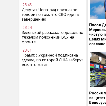
23:45
Депутат Чепа: ряд признаков
говорит о том, что СВО идет к
завершению
Посол Д
23:24
Меркель
Зеленский рассказал о довольно
чистую п
тяжёлом положении ВСУ на
целях М
фронте
соглаше
23:01
Трамп: с Украиной подписана
сделка, по которой США заберут
все, что хотят
Россия 
защитит
Белорусс