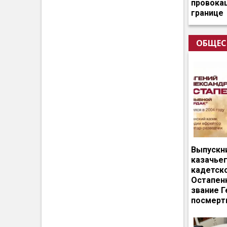
провокац
границе
ОБЩЕС
Выпускн
казачье
кадетск
Остапен
звание Г
посмерт