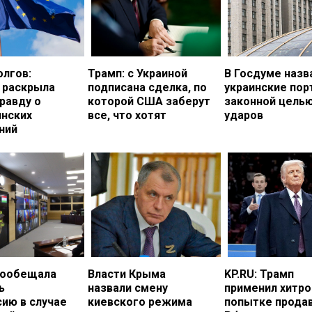
олгов:
Трамп: с Украиной
В Госдуме назв
 раскрыла
подписана сделка, по
украинские по
равду о
которой США заберут
законной цель
инских
все, что хотят
ударов
ний
пообещала
Власти Крыма
KP.RU: Трамп
ь
назвали смену
применил хитро
ию в случае
киевского режима
попытке прода