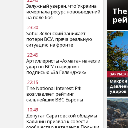
22:46
Залужный уверен, что Украина
The
исчерпала ресурс нововведений
рей
на поле боя
23:30
Sohu: Зеленский занижает
потери ВСУ, пряча реальную
ситуацию на фронте
22:45
Артиллеристы «Ахмата» нанесли
удар по ВСУ снарядом с
подписью «За Геленджик»
ЗАРУБЕЖ
Макрон
22:15
давлени
The National Interest: РФ
ударов 
возглавляет рейтинг
сильнейших ВВС Европы
10:49
Депутат Саратовской облдумы
Калинин призвал к совести
сообщество ветеранов Польши