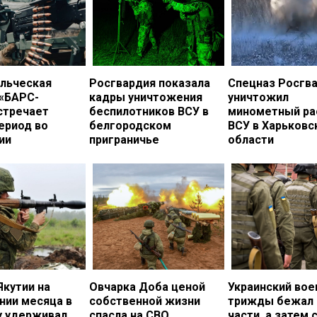
льческая
Росгвардия показала
Спецназ Росгв
 «БАРС-
кадры уничтожения
уничтожил
стречает
беспилотников ВСУ в
минометный ра
ериод во
белгородском
ВСУ в Харьковс
ии
приграничье
области
Якутии на
Овчарка Доба ценой
Украинский во
нии месяца в
собственной жизни
трижды бежал 
у удерживал
спасла на СВО
части, а затем 