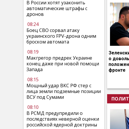
В России хотят узаконить
автоматические штрафы с
дронов
08:24
Боец СВО сорвал атаку
украинского FPV-дрона одним
броском автомата
08:19
Зеленск
Макгрегор предрек Украине
о довол
конец даже при новой помощи
положен
Запада
фронте
08:15
Мощный удар ВКС РФ стер с
лица земли подземные позиции
ВСУ под Сумами
ПОЛИТ
08:10
В РСМД предупредили о
последствиях неверной оценки
российской ядерной доктрины