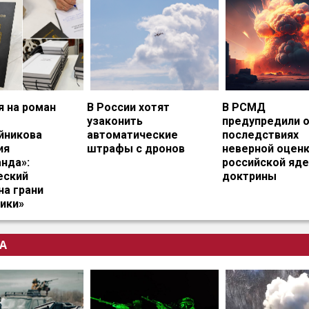
я на роман
В России хотят
В РСМД
узаконить
предупредили 
йникова
автоматические
последствиях
ия
штрафы с дронов
неверной оцен
нда»:
российской яд
еский
доктрины
на грани
ики»
А