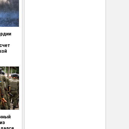
ардии
счет
кой
енный
из
сдался