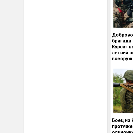
Доброво
бригада
Курск» в
летний п
всеоруж
Боец из 
протяже
одиночк