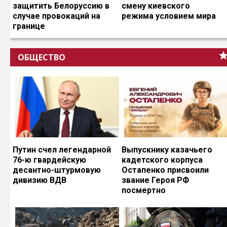
защитить Белоруссию в
смену киевского
случае провокаций на
режима условием мира
границе
ОБЩЕСТВО
Путин счел легендарной
Выпускнику казачьего
76-ю гвардейскую
кадетского корпуса
десантно-штурмовую
Остапенко присвоили
дивизию ВДВ
звание Героя РФ
посмертно