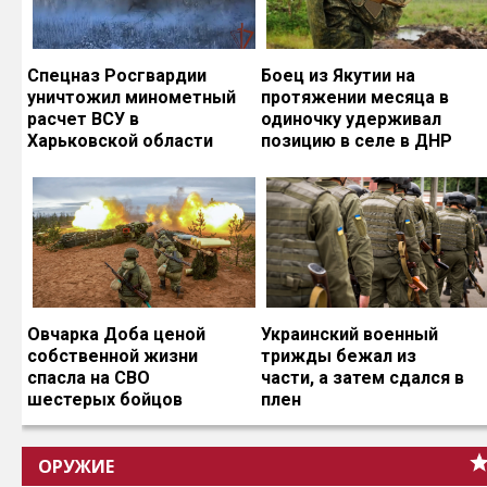
Спецназ Росгвардии
Боец из Якутии на
уничтожил минометный
протяжении месяца в
расчет ВСУ в
одиночку удерживал
Харьковской области
позицию в селе в ДНР
Овчарка Доба ценой
Украинский военный
собственной жизни
трижды бежал из
спасла на СВО
части, а затем сдался в
шестерых бойцов
плен
ОРУЖИЕ