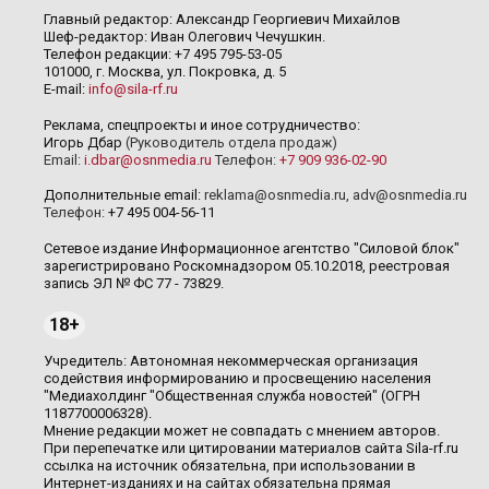
Главный редактор: Александр Георгиевич Михайлов
Шеф-редактор: Иван Олегович Чечушкин.
Телефон редакции: +7 495 795-53-05
101000, г. Москва, ул. Покровка, д. 5
E-mail:
info@sila-rf.ru
Реклама, спецпроекты и иное сотрудничество:
Игорь Дбар
(Руководитель отдела продаж)
Email:
i.dbar@osnmedia.ru
Телефон:
+7 909 936-02-90
Дополнительные email:
reklama@osnmedia.ru
,
adv@osnmedia.ru
Телефон:
+7 495 004-56-11
Сетевое издание Информационное агентство "Силовой блок"
зарегистрировано Роскомнадзором 05.10.2018, реестровая
запись ЭЛ № ФС 77 - 73829.
18+
Учредитель: Автономная некоммерческая организация
содействия информированию и просвещению населения
"Медиахолдинг "Общественная служба новостей" (ОГРН
1187700006328).
Мнение редакции может не совпадать с мнением авторов.
При перепечатке или цитировании материалов сайта Sila-rf.ru
ссылка на источник обязательна, при использовании в
Интернет-изданиях и на сайтах обязательна прямая