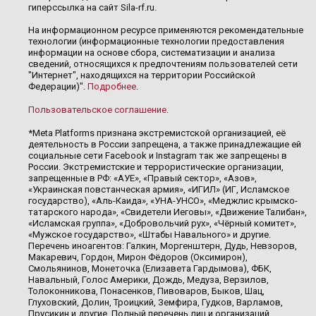
гиперссылка на сайт Sila-rf.ru.
На информационном ресурсе применяются рекомендательные
технологии (информационные технологии предоставления
информации на основе сбора, систематизации и анализа
сведений, относящихся к предпочтениям пользователей сети
"Интернет", находящихся на территории Российской
Федерации)".
Подробнее
.
Пользовательское соглашение
.
*Meta Platforms признана экстремистской организацией, её
деятельность в России запрещена, а также принадлежащие ей
социальные сети Facebook и Instagram так же запрещены в
России. Экстремистские и террористические организации,
запрещенные в РФ: «АУЕ», «Правый сектор», «Азов»,
«Украинская повстанческая армия», «ИГИЛ» (ИГ, Исламское
государство), «Аль-Каида», «УНА-УНСО», «Меджлис крымско-
татарского народа», «Свидетели Иеговы», «Движение Талибан»,
«Исламская группа», «Добровольчий рух», «Чёрный комитет»,
«Мужское государство», «Штабы Навального» и другие.
Перечень иноагентов: Галкин, Моргенштерн, Дудь, Невзоров,
Макаревич, Гордон, Мирон Фёдоров (Оксимирон),
Смольянинов, Монеточка (Елизавета Гардымова), ФБК,
Навальный, Голос Америки, Дождь, Медуза, Верзилов,
Толоконникова, Понасенков, Пивоваров, Быков, Шац,
Глуховский, Долин, Троицкий, Земфира, Гудков, Варламов,
Прусикин и другие. Полный перечень лиц и организаций,