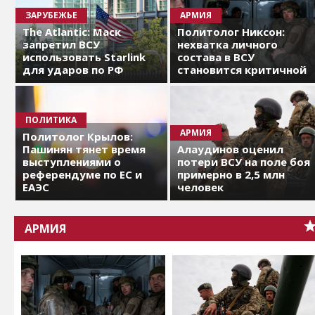
ЗАРУБЕЖЬЕ
АРМИЯ
The Atlantic: Маск
Политолог Никсон:
запретил ВСУ
нехватка личного
использовать Starlink
состава в ВСУ
для ударов по РФ
становится критичной
ПОЛИТИКА
АРМИЯ
Политолог Крылов:
Пашинян тянет время
Алаудинов оценил
выступлениями о
потери ВСУ на поле боя
референдуме по ЕС и
примерно в 2,5 млн
ЕАЭС
человек
АРМИЯ