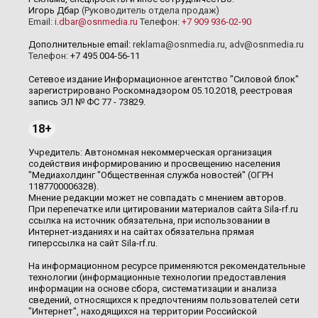
Игорь Дбар
(Руководитель отдела продаж)
Email:
i.dbar@osnmedia.ru
Телефон:
+7 909 936-02-90
Дополнительные email:
reklama@osnmedia.ru
,
adv@osnmedia.ru
Телефон:
+7 495 004-56-11
Сетевое издание Информационное агентство "Силовой блок"
зарегистрировано Роскомнадзором 05.10.2018, реестровая
запись ЭЛ № ФС 77 - 73829.
18+
Учредитель: Автономная некоммерческая организация
содействия информированию и просвещению населения
"Медиахолдинг "Общественная служба новостей" (ОГРН
1187700006328).
Мнение редакции может не совпадать с мнением авторов.
При перепечатке или цитировании материалов сайта Sila-rf.ru
ссылка на источник обязательна, при использовании в
Интернет-изданиях и на сайтах обязательна прямая
гиперссылка на сайт Sila-rf.ru.
На информационном ресурсе применяются рекомендательные
технологии (информационные технологии предоставления
информации на основе сбора, систематизации и анализа
сведений, относящихся к предпочтениям пользователей сети
"Интернет", находящихся на территории Российской