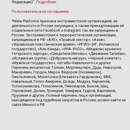
Федерации)".
Подробнее
.
Пользовательское соглашение
.
*Meta Platforms признана экстремистской организацией, её
деятельность в России запрещена, а также принадлежащие ей
социальные сети Facebook и Instagram так же запрещены в
России. Экстремистские и террористические организации,
запрещенные в РФ: «АУЕ», «Правый сектор», «Азов»,
«Украинская повстанческая армия», «ИГИЛ» (ИГ, Исламское
государство), «Аль-Каида», «УНА-УНСО», «Меджлис крымско-
татарского народа», «Свидетели Иеговы», «Движение Талибан»,
«Исламская группа», «Добровольчий рух», «Чёрный комитет»,
«Мужское государство», «Штабы Навального» и другие.
Перечень иноагентов: Галкин, Моргенштерн, Дудь, Невзоров,
Макаревич, Гордон, Мирон Фёдоров (Оксимирон),
Смольянинов, Монеточка (Елизавета Гардымова), ФБК,
Навальный, Голос Америки, Дождь, Медуза, Верзилов,
Толоконникова, Понасенков, Пивоваров, Быков, Шац,
Глуховский, Долин, Троицкий, Земфира, Гудков, Варламов,
Прусикин и другие. Полный перечень лиц и организаций,
находящихся под судебным запретом в России, можно найти на
сайте Минюста РФ.