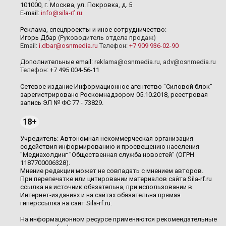
101000, г. Москва, ул. Покровка, д. 5
E-mail:
info@sila-rf.ru
Реклама, спецпроекты и иное сотрудничество:
Игорь Дбар
(Руководитель отдела продаж)
Email:
i.dbar@osnmedia.ru
Телефон:
+7 909 936-02-90
Дополнительные email:
reklama@osnmedia.ru
,
adv@osnmedia.ru
Телефон:
+7 495 004-56-11
Сетевое издание Информационное агентство "Силовой блок"
зарегистрировано Роскомнадзором 05.10.2018, реестровая
запись ЭЛ № ФС 77 - 73829.
18+
Учредитель: Автономная некоммерческая организация
содействия информированию и просвещению населения
"Медиахолдинг "Общественная служба новостей" (ОГРН
1187700006328).
Мнение редакции может не совпадать с мнением авторов.
При перепечатке или цитировании материалов сайта Sila-rf.ru
ссылка на источник обязательна, при использовании в
Интернет-изданиях и на сайтах обязательна прямая
гиперссылка на сайт Sila-rf.ru.
На информационном ресурсе применяются рекомендательные