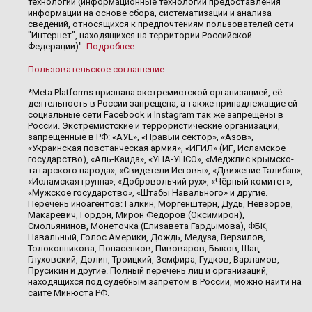
технологии (информационные технологии предоставления
информации на основе сбора, систематизации и анализа
сведений, относящихся к предпочтениям пользователей сети
"Интернет", находящихся на территории Российской
Федерации)".
Подробнее
.
Пользовательское соглашение
.
*Meta Platforms признана экстремистской организацией, её
деятельность в России запрещена, а также принадлежащие ей
социальные сети Facebook и Instagram так же запрещены в
России. Экстремистские и террористические организации,
запрещенные в РФ: «АУЕ», «Правый сектор», «Азов»,
«Украинская повстанческая армия», «ИГИЛ» (ИГ, Исламское
государство), «Аль-Каида», «УНА-УНСО», «Меджлис крымско-
татарского народа», «Свидетели Иеговы», «Движение Талибан»,
«Исламская группа», «Добровольчий рух», «Чёрный комитет»,
«Мужское государство», «Штабы Навального» и другие.
Перечень иноагентов: Галкин, Моргенштерн, Дудь, Невзоров,
Макаревич, Гордон, Мирон Фёдоров (Оксимирон),
Смольянинов, Монеточка (Елизавета Гардымова), ФБК,
Навальный, Голос Америки, Дождь, Медуза, Верзилов,
Толоконникова, Понасенков, Пивоваров, Быков, Шац,
Глуховский, Долин, Троицкий, Земфира, Гудков, Варламов,
Прусикин и другие. Полный перечень лиц и организаций,
находящихся под судебным запретом в России, можно найти на
сайте Минюста РФ.