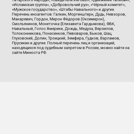
«Исламская группа», «Добровольчий рух», «Чёрный комитет»,
«Мужское государство», «Штабы Навального» и другие.
Перечень иноагентов: Галкин, Моргенштерн, Дудь, Невзоров,
Макаревич, Гордон, Мирон Фёдоров (Оксимирон),
Смольянинов, Монеточка (Елизавета Гардымова), ФБК,
Навальный, Голос Америки, Дождь, Медуза, Верзилов,
Толоконникова, Понасенков, Пивоваров, Быков, Шац,
Глуховский, Долин, Троицкий, Земфира, Гудков, Варламов,
Прусикин и другие. Полный перечень лиц и организаций,
находящихся под судебным запретом в России, можно найти на
сайте Минюста РФ.