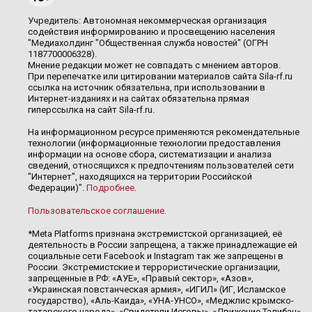
Учредитель: Автономная некоммерческая организация
содействия информированию и просвещению населения
"Медиахолдинг "Общественная служба новостей" (ОГРН
1187700006328).
Мнение редакции может не совпадать с мнением авторов.
При перепечатке или цитировании материалов сайта Sila-rf.ru
ссылка на источник обязательна, при использовании в
Интернет-изданиях и на сайтах обязательна прямая
гиперссылка на сайт Sila-rf.ru.
На информационном ресурсе применяются рекомендательные
технологии (информационные технологии предоставления
информации на основе сбора, систематизации и анализа
сведений, относящихся к предпочтениям пользователей сети
"Интернет", находящихся на территории Российской
Федерации)".
Подробнее
.
Пользовательское соглашение
.
*Meta Platforms признана экстремистской организацией, её
деятельность в России запрещена, а также принадлежащие ей
социальные сети Facebook и Instagram так же запрещены в
России. Экстремистские и террористические организации,
запрещенные в РФ: «АУЕ», «Правый сектор», «Азов»,
«Украинская повстанческая армия», «ИГИЛ» (ИГ, Исламское
государство), «Аль-Каида», «УНА-УНСО», «Меджлис крымско-
татарского народа», «Свидетели Иеговы», «Движение Талибан»,