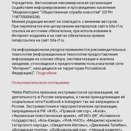
Учредитель: Автономная некоммерческая организация
содействия информированию и просвещению населения
"Медиахолдинг "Общественная служба новостей" (ОГРН
1187700006328).
Мнение редакции может не совпадать с мнением авторов.
При перепечатке или цитировании материалов сайта Sila-rf.ru
ссылка на источник обязательна, при использовании в
Интернет-изданиях и на сайтах обязательна прямая
гиперссылка на сайт Sila-rf.ru.
На информационном ресурсе применяются рекомендательные
технологии (информационные технологии предоставления
информации на основе сбора, систематизации и анализа
сведений, относящихся к предпочтениям пользователей сети
"Интернет", находящихся на территории Российской
Федерации)".
Подробнее
.
Пользовательское соглашение
.
*Meta Platforms признана экстремистской организацией, её
деятельность в России запрещена, а также принадлежащие ей
социальные сети Facebook и Instagram так же запрещены в
России. Экстремистские и террористические организации,
запрещенные в РФ: «АУЕ», «Правый сектор», «Азов»,
«Украинская повстанческая армия», «ИГИЛ» (ИГ, Исламское
государство), «Аль-Каида», «УНА-УНСО», «Меджлис крымско-
татарского народа», «Свидетели Иеговы», «Движение Талибан»,
«Исламская группа», «Добровольчий рух», «Чёрный комитет»,