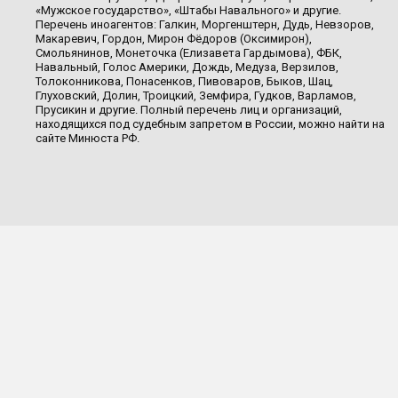
«Мужское государство», «Штабы Навального» и другие.
Перечень иноагентов: Галкин, Моргенштерн, Дудь, Невзоров,
Макаревич, Гордон, Мирон Фёдоров (Оксимирон),
Смольянинов, Монеточка (Елизавета Гардымова), ФБК,
Навальный, Голос Америки, Дождь, Медуза, Верзилов,
Толоконникова, Понасенков, Пивоваров, Быков, Шац,
Глуховский, Долин, Троицкий, Земфира, Гудков, Варламов,
Прусикин и другие. Полный перечень лиц и организаций,
находящихся под судебным запретом в России, можно найти на
сайте Минюста РФ.