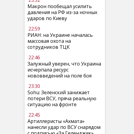
23:52
Макрон пообещал усилить
давления на РФ из-за ночных
ударов по Киеву
22:59
РИАН: на Украине началась
массовая охота на
сотрудников ТЦК
22:46
Залужный уверен, что Украина
исчерпала ресурс
нововведений на поле боя
23:30
Sohu: Зеленский занижает
потери ВСУ, пряча реальную
ситуацию на фронте
22:45
Артиллеристы «Ахмата»
нанесли удар по ВСУ снарядом
с подписью «За Геленджик»