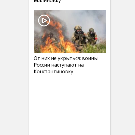
Малиновку
От них не укрыться: воины
России наступают на
Константиновку