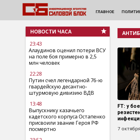
ГЛАВНОЕ
ПОЛИТИ
НОВОСТИ ЧАСА
АНТИ
23:43
Алаудинов оценил потери ВСУ
на поле боя примерно в 2,5
млн человек
22:28
Путин счел легендарной 76-ю
гвардейскую десантно-
штурмовую дивизию ВДВ
13:48
FT: у бо
Выпускнику казачьего
резисте
кадетского корпуса Остапенко
инфекци
присвоили звание Героя РФ
7 октября
посмертно