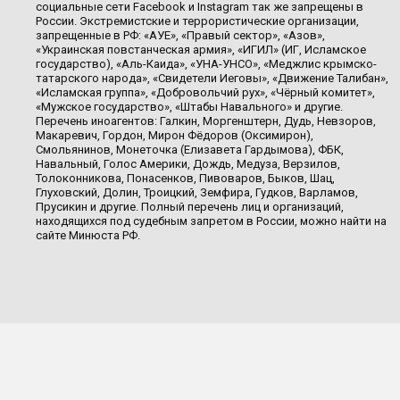
социальные сети Facebook и Instagram так же запрещены в
России. Экстремистские и террористические организации,
запрещенные в РФ: «АУЕ», «Правый сектор», «Азов»,
«Украинская повстанческая армия», «ИГИЛ» (ИГ, Исламское
государство), «Аль-Каида», «УНА-УНСО», «Меджлис крымско-
татарского народа», «Свидетели Иеговы», «Движение Талибан»,
«Исламская группа», «Добровольчий рух», «Чёрный комитет»,
«Мужское государство», «Штабы Навального» и другие.
Перечень иноагентов: Галкин, Моргенштерн, Дудь, Невзоров,
Макаревич, Гордон, Мирон Фёдоров (Оксимирон),
Смольянинов, Монеточка (Елизавета Гардымова), ФБК,
Навальный, Голос Америки, Дождь, Медуза, Верзилов,
Толоконникова, Понасенков, Пивоваров, Быков, Шац,
Глуховский, Долин, Троицкий, Земфира, Гудков, Варламов,
Прусикин и другие. Полный перечень лиц и организаций,
находящихся под судебным запретом в России, можно найти на
сайте Минюста РФ.