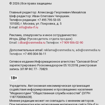
© 2026 | Все права защищены
Главный редактор: Александр Георгиевич Михайлов
Шеф-редактор: Иван Олегович Чечушкин.
Телефон редакции: +7 495 795-53-05
101000, г. Москва, ул. Покровка, д. 5
E-mail:
info@sila-rf.ru
Реклама, спецпроекты и иное сотрудничество:
Игорь Дбар
(Руководитель отдела продаж)
Email:
i.dbar@osnmedia.ru
Телефон:
+7 909 936-02-90
Дополнительные email:
reklama@osnmedia.ru
,
adv@osnmedia.ru
Телефон:
+7 495 004-56-11
Сетевое издание Информационное агентство "Силовой блок"
зарегистрировано Роскомнадзором 05.10.2018, реестровая
запись ЭЛ № ФС 77 - 73829.
18+
Учредитель: Автономная некоммерческая организация
содействия информированию и просвещению населения
"Медиахолдинг "Общественная служба новостей" (ОГРН
1187700006328).
Мнение редакции может не совпадать с мнением авторов.
При перепечатке или цитировании материалов сайта Sila-rf.ru