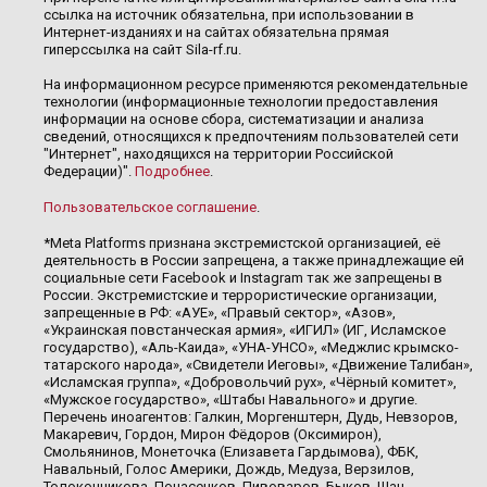
ссылка на источник обязательна, при использовании в
Интернет-изданиях и на сайтах обязательна прямая
гиперссылка на сайт Sila-rf.ru.
На информационном ресурсе применяются рекомендательные
технологии (информационные технологии предоставления
информации на основе сбора, систематизации и анализа
сведений, относящихся к предпочтениям пользователей сети
"Интернет", находящихся на территории Российской
Федерации)".
Подробнее
.
Пользовательское соглашение
.
*Meta Platforms признана экстремистской организацией, её
деятельность в России запрещена, а также принадлежащие ей
социальные сети Facebook и Instagram так же запрещены в
России. Экстремистские и террористические организации,
запрещенные в РФ: «АУЕ», «Правый сектор», «Азов»,
«Украинская повстанческая армия», «ИГИЛ» (ИГ, Исламское
государство), «Аль-Каида», «УНА-УНСО», «Меджлис крымско-
татарского народа», «Свидетели Иеговы», «Движение Талибан»,
«Исламская группа», «Добровольчий рух», «Чёрный комитет»,
«Мужское государство», «Штабы Навального» и другие.
Перечень иноагентов: Галкин, Моргенштерн, Дудь, Невзоров,
Макаревич, Гордон, Мирон Фёдоров (Оксимирон),
Смольянинов, Монеточка (Елизавета Гардымова), ФБК,
Навальный, Голос Америки, Дождь, Медуза, Верзилов,
Толоконникова, Понасенков, Пивоваров, Быков, Шац,