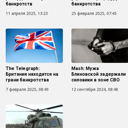
банкротств
банкротства
11 апреля 2025, 13:23
25 февраля 2025, 07:45
The Telegraph:
Mash: Мужа
Британия находится на
Блиновской задержали
грани банкротства
силовики в зоне СВО
7 февраля 2025, 08:49
12 сентября 2024, 08:48